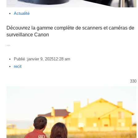
Actualité
Découvrez la gamme complète de scanners et caméras de
surveillance Canon
…
Publié :
janvier 9, 2025
12:28 am
Author
recit
330