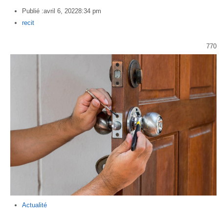
Publié :
avril 6, 2022
8:34 pm
Author
recit
770
Actualité