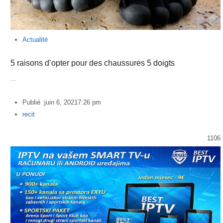
Actualité
5 raisons d’opter pour des chaussures 5 doigts
…
Publié :
juin 6, 2021
7:26 pm
Author
recit
1106