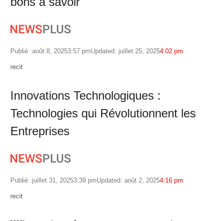
bons à savoir
Publié :
août 8, 2025
3:57 pm
Updated: juillet 25, 2025
4:02 pm
Author
recit
Innovations Technologiques :
Technologies qui Révolutionnent les
Entreprises
Publié :
juillet 31, 2025
3:39 pm
Updated: août 2, 2025
4:16 pm
Author
recit