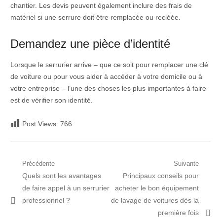
chantier. Les devis peuvent également inclure des frais de
matériel si une serrure doit être remplacée ou recléée.
Demandez une pièce d’identité
Lorsque le serrurier arrive – que ce soit pour remplacer une clé
de voiture ou pour vous aider à accéder à votre domicile ou à
votre entreprise – l’une des choses les plus importantes à faire
est de vérifier son identité.
Post Views:
766
Navigation
Précédente
Suivante
Post
Prochain
Quels sont les avantages
Principaux conseils pour
de
précédent:
article:
de faire appel à un serrurier
acheter le bon équipement
l’article
professionnel ?
de lavage de voitures dès la
première fois