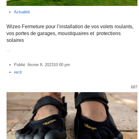
Actualité
Wizeo Fermeture pour l’installation de vos volets roulants,
vos portes de garages, moustiquaires et protections
solaires
…
Publié :
février 8, 2023
10:00 pm
Author
recit
687