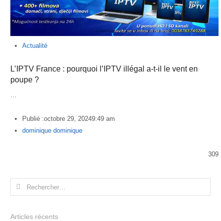
Actualité
L’IPTV France : pourquoi l’IPTV illégal a-t-il le vent en
poupe ?
…
Publié :
octobre 29, 2024
9:49 am
Author
dominique dominique
309
Rechercher :
Articles récents