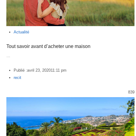
Actualité
Tout savoir avant d’acheter une maison
…
Publié :
avril 23, 2020
11:11 pm
Author
recit
839