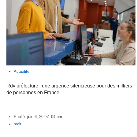
Actualité
Rdv préfecture : une urgence silencieuse pour des milliers
de personnes en France
…
Publié :
juin 6, 2025
1:04 pm
Author
recit