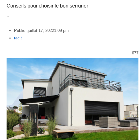
Conseils pour choisir le bon serrurier
…
Publié :
juillet 17, 2022
1:09 pm
Author
recit
677