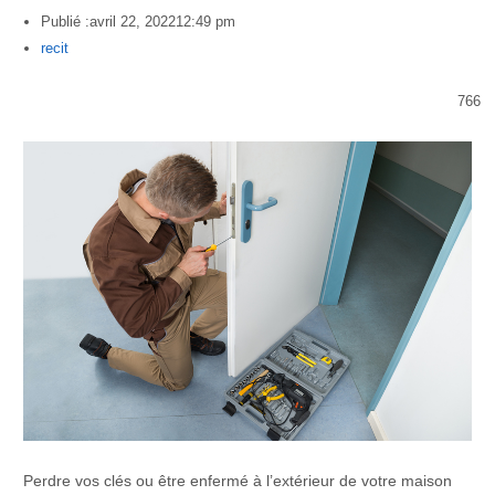
Publié :
avril 22, 2022
12:49 pm
Author
recit
766
Perdre vos clés ou être enfermé à l’extérieur de votre maison