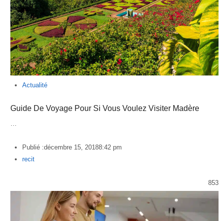
Actualité
Guide De Voyage Pour Si Vous Voulez Visiter Madère
…
Publié :
décembre 15, 2018
8:42 pm
Author
recit
853