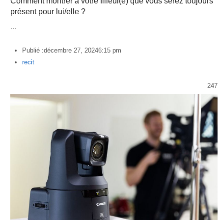
Comment montrer à votre filleul(e) que vous serez toujours
présent pour lui/elle ?
…
Publié :
décembre 27, 2024
6:15 pm
Author
recit
247