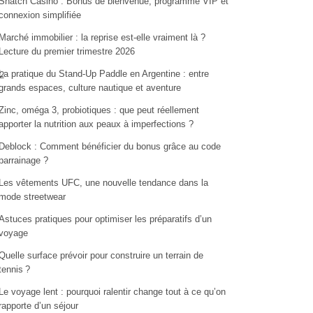
Snatch Casino : Bonus de bienvenue, programme VIP et
connexion simplifiée
Marché immobilier : la reprise est-elle vraiment là ?
Lecture du premier trimestre 2026
La pratique du Stand-Up Paddle en Argentine : entre
2
grands espaces, culture nautique et aventure
Zinc, oméga 3, probiotiques : que peut réellement
apporter la nutrition aux peaux à imperfections ?
Deblock : Comment bénéficier du bonus grâce au code
parrainage ?
Les vêtements UFC, une nouvelle tendance dans la
mode streetwear
Astuces pratiques pour optimiser les préparatifs d’un
voyage
Quelle surface prévoir pour construire un terrain de
tennis ?
Le voyage lent : pourquoi ralentir change tout à ce qu’on
rapporte d’un séjour