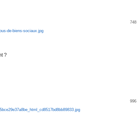
748
nt ?
996