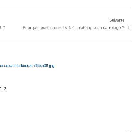
Suivante
Prochain
1 ?
Pourquoi poser un sol VINYL plutôt que du carrelage ?
article:
1 ?