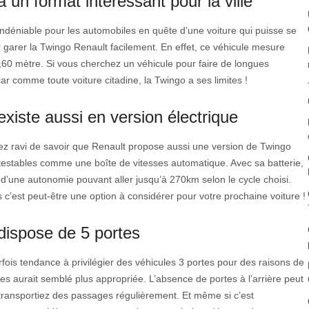
 un format intéressant pour la ville
 indéniable pour les automobiles en quête d’une voiture qui puisse se
ir garer la Twingo Renault facilement. En effet, ce véhicule mesure
60 mètre. Si vous cherchez un véhicule pour faire de longues
car comme toute voiture citadine, la Twingo a ses limites !
xiste aussi en version électrique
rez ravi de savoir que Renault propose aussi une version de Twingo
ntestables comme une boîte de vitesses automatique. Avec sa batterie,
d’une autonomie pouvant aller jusqu’à 270km selon le cycle choisi.
s c’est peut-être une option à considérer pour votre prochaine voiture !
dispose de 5 portes
arfois tendance à privilégier des véhicules 3 portes pour des raisons de
s aurait semblé plus appropriée. L’absence de portes à l’arrière peut
 transportiez des passages régulièrement. Et même si c’est