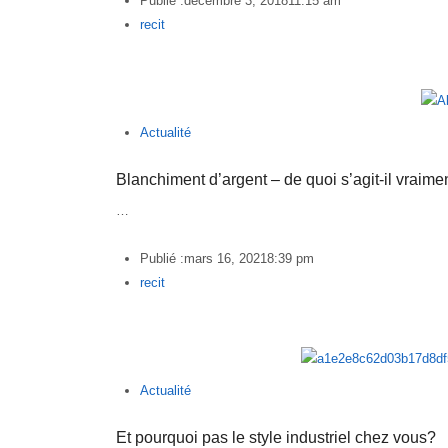
Publié :
décembre 3, 2018
11:15 am
Author
recit
Actualité
Blanchiment d’argent – de quoi s’agit-il vraime
…
Publié :
mars 16, 2021
8:39 pm
Author
recit
Actualité
Et pourquoi pas le style industriel chez vous?