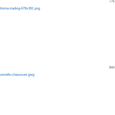
776
844