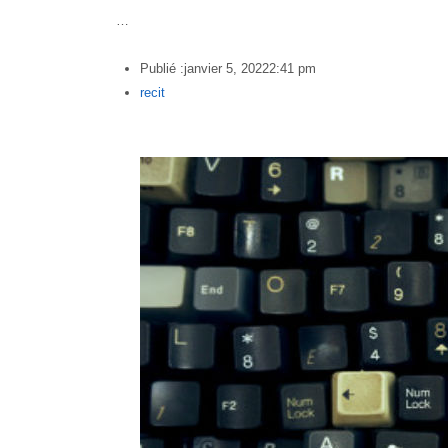
…
Publié :
janvier 5, 2022
2:41 pm
Author
recit