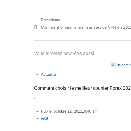
Navigation
Précédente
Post
Comment choisir le meilleur service VPN en 202
de
précédent:
l’article
Vous aimerez peut-être aussi...
Actualité
Comment choisir le meilleur courtier Forex 202
…
Publié :
octobre 12, 2021
10:40 am
Author
recit