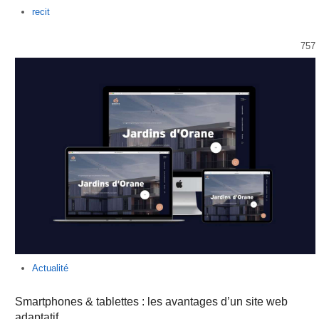
Author
recit
757
Actualité
Smartphones & tablettes : les avantages d’un site web
adaptatif