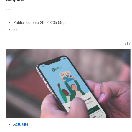
…
Publié :
octobre 28, 2020
5:55 pm
Author
recit
717
Actualité