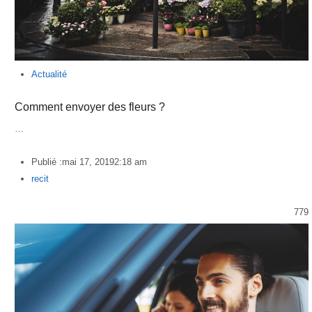
Actualité
Comment envoyer des fleurs ?
…
Publié :
mai 17, 2019
2:18 am
Author
recit
779