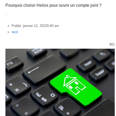
Pourquoi choisir Helios pour ouvrir un compte joint ?
…
Publié :
janvier 12, 2022
9:40 am
Author
recit
901