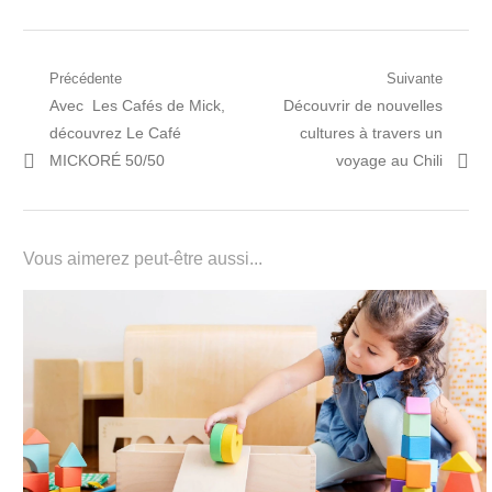
Navigation
Précédente
Suivante
Post
Prochain
Avec Les Cafés de Mick,
Découvrir de nouvelles
de
précédent:
article:
découvrez Le Café
cultures à travers un
l’article
MICKORÉ 50/50
voyage au Chili
Vous aimerez peut-être aussi...