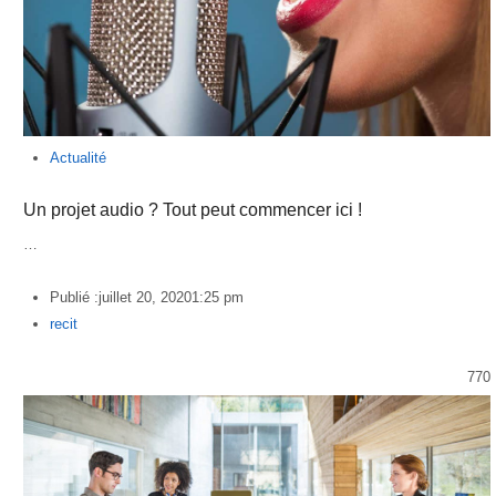
Actualité
Un projet audio ? Tout peut commencer ici !
…
Publié :
juillet 20, 2020
1:25 pm
Author
recit
770