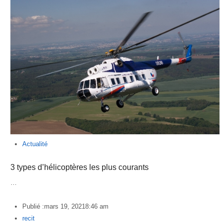
Actualité
3 types d’hélicoptères les plus courants
…
Publié :
mars 19, 2021
8:46 am
Author
recit