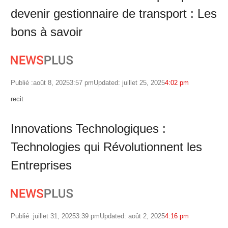
devenir gestionnaire de transport : Les
bons à savoir
Publié :
août 8, 2025
3:57 pm
Updated: juillet 25, 2025
4:02 pm
Author
recit
Innovations Technologiques :
Technologies qui Révolutionnent les
Entreprises
Publié :
juillet 31, 2025
3:39 pm
Updated: août 2, 2025
4:16 pm