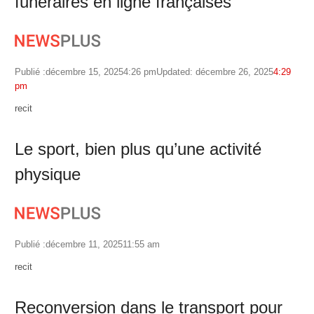
funéraires en ligne françaises
Publié :
décembre 15, 2025
4:26 pm
Updated: décembre 26, 2025
4:29
pm
Author
recit
Le sport, bien plus qu’une activité
physique
Publié :
décembre 11, 2025
11:55 am
Author
recit
Reconversion dans le transport pour