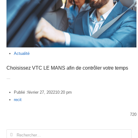
Actualité
Choisissez VTC LE MANS afin de contrôler votre temps
…
Publié :
février 27, 2022
10:20 pm
Author
recit
720
Rechercher :