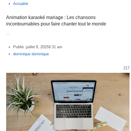
Actualité
Animation karaoké mariage : Les chansons
incontournables pour faire chanter tout le monde
…
Publié :
juillet 8, 2025
9:31 am
Author
dominique dominique
217