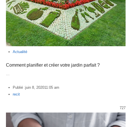
Actualité
Comment planifier et créer votre jardin parfait ?
…
Publié :
juin 8, 2020
11:05 am
Author
recit
727