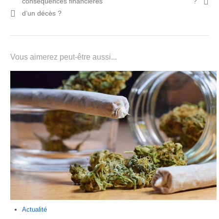
conséquences financières
?
l’article
d’un décès ?
Vous aimerez peut-être aussi...
Actualité