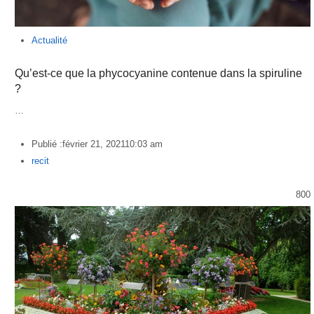
Actualité
Qu’est-ce que la phycocyanine contenue dans la spiruline
?
…
Publié :
février 21, 2021
10:03 am
Author
recit
800