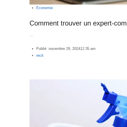
Economie
Comment trouver un expert-com
…
Publié :
novembre 29, 2024
12:35 am
Author
recit