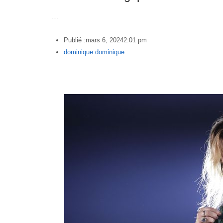
…
Publié :
mars 6, 2024
2:01 pm
Author
dominique dominique