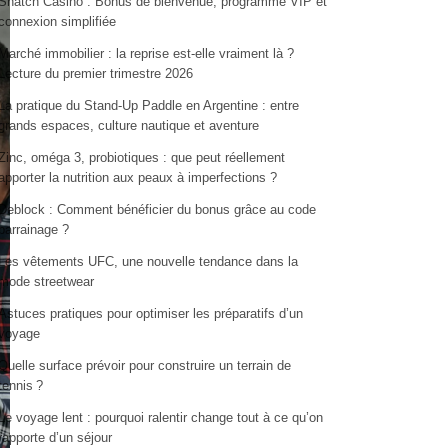
Snatch Casino : Bonus de bienvenue, programme VIP et
connexion simplifiée
Marché immobilier : la reprise est-elle vraiment là ?
Lecture du premier trimestre 2026
La pratique du Stand-Up Paddle en Argentine : entre
grands espaces, culture nautique et aventure
Zinc, oméga 3, probiotiques : que peut réellement
apporter la nutrition aux peaux à imperfections ?
Deblock : Comment bénéficier du bonus grâce au code
parrainage ?
Les vêtements UFC, une nouvelle tendance dans la
mode streetwear
Astuces pratiques pour optimiser les préparatifs d’un
voyage
Quelle surface prévoir pour construire un terrain de
tennis ?
Le voyage lent : pourquoi ralentir change tout à ce qu’on
rapporte d’un séjour