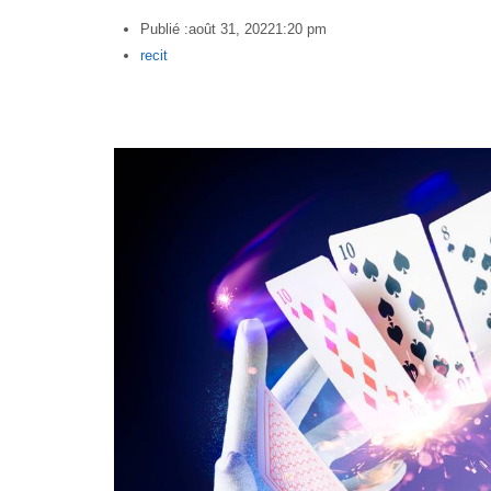
Publié :
août 31, 2022
1:20 pm
Author
recit