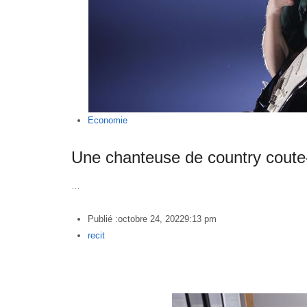
Economie
Une chanteuse de country coute-
…
Publié :
octobre 24, 2022
9:13 pm
Author
recit