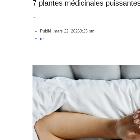
7 plantes médicinales puissantes
…
Publié :
mars 22, 2026
3:25 pm
Author
recit