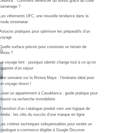
Deblock : Comment bénéficier du bonus grâce au code
parrainage ?
Les vêtements UFC, une nouvelle tendance dans la
mode streetwear
Astuces pratiques pour optimiser les préparatifs d’un
voyage
Quelle surface prévoir pour construire un terrain de
03
tennis ?
Le voyage lent : pourquoi ralentir change tout à ce qu’on
rapporte d’un séjour
Une semaine sur la Riviera Maya : l’itinéraire idéal pour
un voyage réussi !
Louer un appartement à Casablanca : guide pratique pour
réussir sa recherche immobilière
Transition d’un catalogue produit vers une logique de
média : les clés du succès d’une marque en ligne
Les critères techniques indispensables pour rendre un
catalogue e-commerce éligible à Google Discover