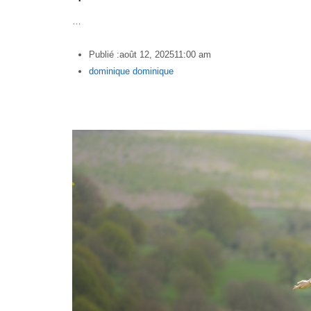
…
Publié :
août 12, 2025
11:00 am
Author
dominique dominique