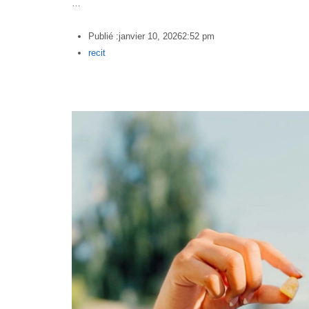
…
Publié :
janvier 10, 2026
2:52 pm
Author
recit