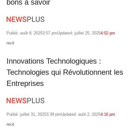
bons à savoir
Publié :
août 8, 2025
3:57 pm
Updated: juillet 25, 2025
4:02 pm
Author
recit
Innovations Technologiques :
Technologies qui Révolutionnent les
Entreprises
Publié :
juillet 31, 2025
3:39 pm
Updated: août 2, 2025
4:16 pm
Author
recit