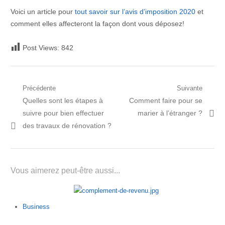
Voici un article pour
tout savoir sur l’avis d’imposition 2020
et
comment elles affecteront la façon dont vous déposez!
Post Views:
842
Navigation
Précédente
Suivante
Post
Prochain
Quelles sont les étapes à
Comment faire pour se
de
précédent:
article:
suivre pour bien effectuer
marier à l’étranger ?
l’article
des travaux de rénovation ?
Vous aimerez peut-être aussi...
Business