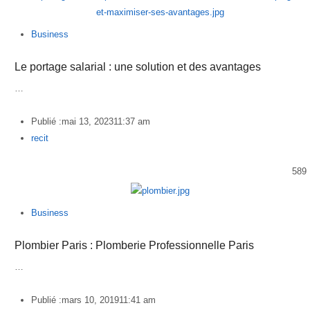
Business
Le portage salarial : une solution et des avantages
…
Publié :
mai 13, 2023
11:37 am
Author
recit
589
Business
Plombier Paris : Plomberie Professionnelle Paris
…
Publié :
mars 10, 2019
11:41 am