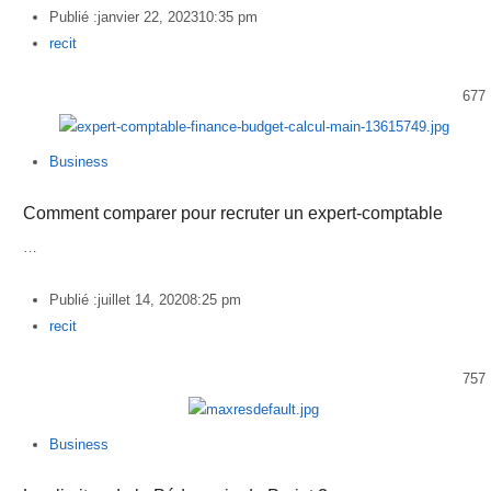
Publié :
janvier 22, 2023
10:35 pm
Author
recit
677
Business
Comment comparer pour recruter un expert-comptable
…
Publié :
juillet 14, 2020
8:25 pm
Author
recit
757
Business