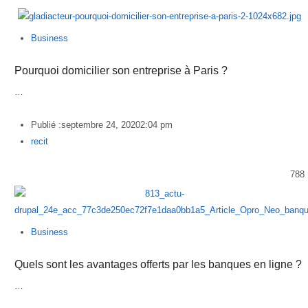
Business
Pourquoi domicilier son entreprise à Paris ?
…
Publié :
septembre 24, 2020
2:04 pm
Author
recit
788
Business
Quels sont les avantages offerts par les banques en ligne ?
…