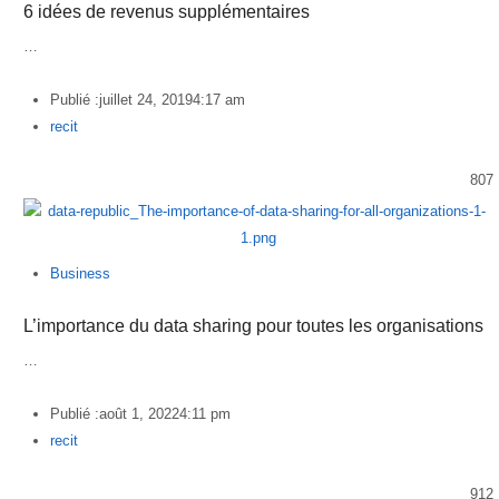
6 idées de revenus supplémentaires
…
Publié :
juillet 24, 2019
4:17 am
Author
recit
807
Business
L’importance du data sharing pour toutes les organisations
…
Publié :
août 1, 2022
4:11 pm
Author
recit
912