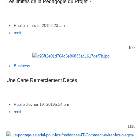
Les limites de la Pédagogie du Projet ?
…
Publié :
mars 5, 2018
2:23 am
Author
recit
872
Business
Une Carte Remerciement Décès
…
Publié :
février 19, 2019
5:34 pm
Author
recit
1115