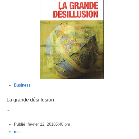
Business
La grande désillusion
…
Publié :
février 12, 2018
5:40 pm
Author
recit