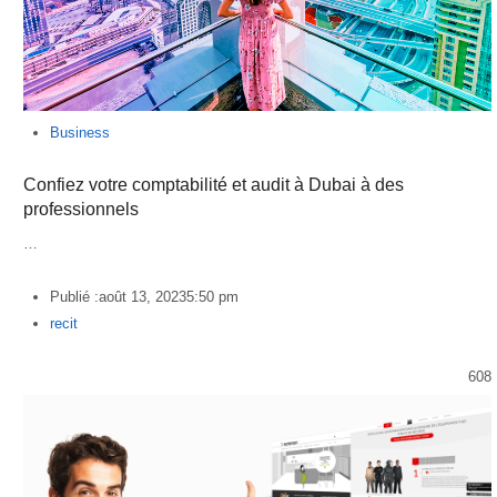
Business
Confiez votre comptabilité et audit à Dubai à des
professionnels
…
Publié :
août 13, 2023
5:50 pm
Author
recit
608