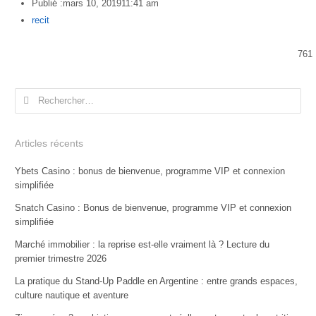
Publié :
mars 10, 2019
11:41 am
Author
recit
761
Rechercher :
Articles récents
Ybets Casino : bonus de bienvenue, programme VIP et connexion
simplifiée
Snatch Casino : Bonus de bienvenue, programme VIP et connexion
simplifiée
Marché immobilier : la reprise est-elle vraiment là ? Lecture du
premier trimestre 2026
La pratique du Stand-Up Paddle en Argentine : entre grands espaces,
culture nautique et aventure