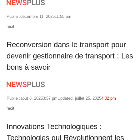
Publié :
décembre 11, 2025
11:55 am
Author
recit
Reconversion dans le transport pour
devenir gestionnaire de transport : Les
bons à savoir
Publié :
août 8, 2025
3:57 pm
Updated: juillet 25, 2025
4:02 pm
Author
recit
Innovations Technologiques :
Technologies qui Révolutionnent les