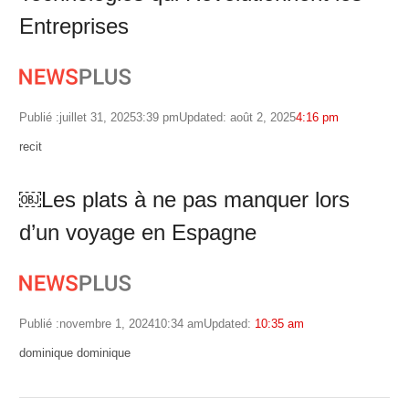
Entreprises
Publié :
juillet 31, 2025
3:39 pm
Updated: août 2, 2025
4:16 pm
Author
recit
￼Les plats à ne pas manquer lors
d’un voyage en Espagne
Publié :
novembre 1, 2024
10:34 am
Updated:
10:35 am
Author
dominique dominique