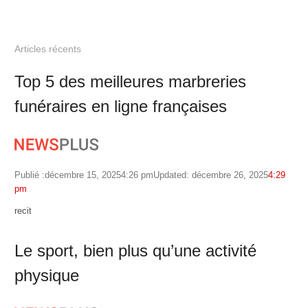
Articles récents
Top 5 des meilleures marbreries
funéraires en ligne françaises
Publié :
décembre 15, 2025
4:26 pm
Updated: décembre 26, 2025
4:29
pm
Author
recit
Le sport, bien plus qu’une activité
physique