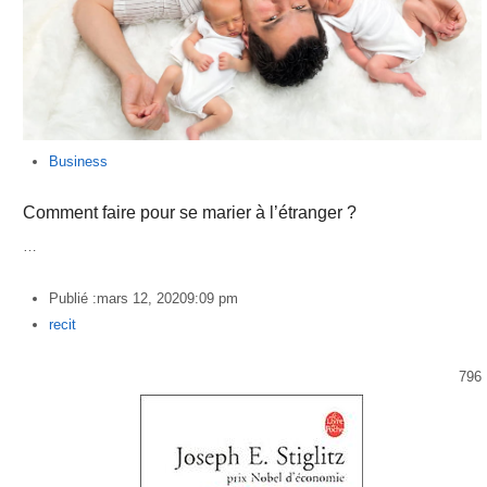
Business
Comment faire pour se marier à l’étranger ?
…
Publié :
mars 12, 2020
9:09 pm
Author
recit
796