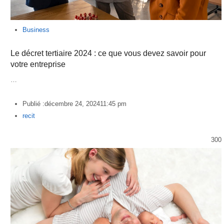
Business
Le décret tertiaire 2024 : ce que vous devez savoir pour
votre entreprise
…
Publié :
décembre 24, 2024
11:45 pm
Author
recit
300