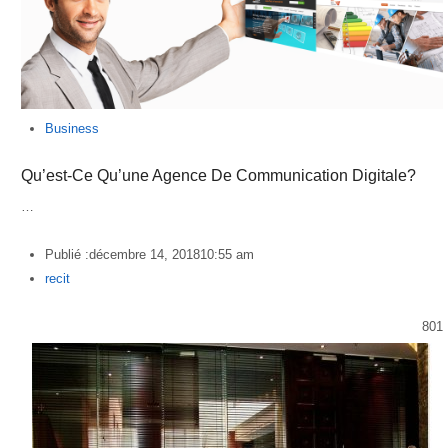
Business
Qu’est-Ce Qu’une Agence De Communication Digitale?
…
Publié :
décembre 14, 2018
10:55 am
Author
recit
801