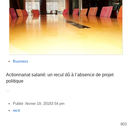
Business
Actionnariat salarié: un recul dû à l’absence de projet
politique
…
Publié :
février 19, 2018
3:54 pm
Author
recit
803