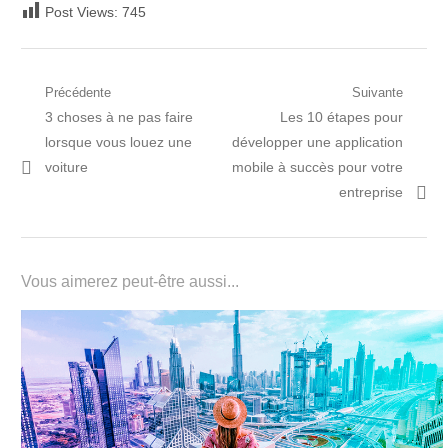
Post Views:
745
Navigation
Précédente
Suivante
Post
Prochain
3 choses à ne pas faire
Les 10 étapes pour
de
précédent:
article:
lorsque vous louez une
développer une application
l’article
voiture
mobile à succès pour votre
entreprise
Vous aimerez peut-être aussi...