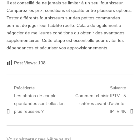
Il est conseillé de ne jamais se limiter à un seul fournisseur.
Comparez les prix, conditions et qualité entre plusieurs options.
Tester différents fournisseurs sur des petites commandes
permet de juger leur fiabilité réelle. Cela aide également à
négocier de meilleures conditions ou obtenir des avantages
supplémentaires. Cette étape est essentielle pour éviter les
dépendances et sécuriser vos approvisionnements.
Post Views:
108
Navigation
Précédente
Suivante
Post
Prochain
Les photos de couple
Comment choisir IPTV : 5
de
précédent:
article:
spontanées sont-elles les
critères avant d’acheter
l’article
plus réussies ?
IPTV 4K
Vous aimerez peut-être aussi...