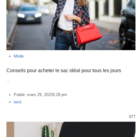
Mode
Conseils pour acheter le sac idéal pour tous les jours
…
Publié :
mars 29, 2022
6:29 pm
Author
recit
877