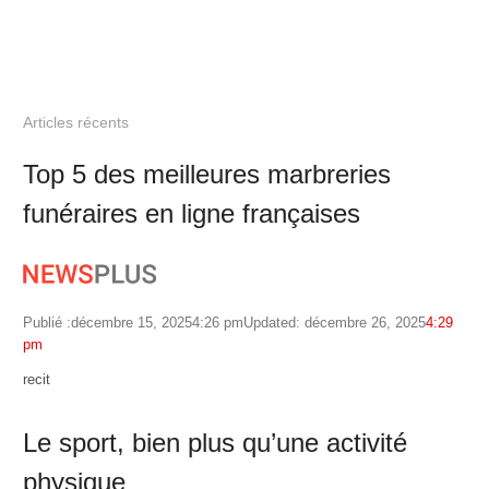
Articles récents
Top 5 des meilleures marbreries
funéraires en ligne françaises
Publié :
décembre 15, 2025
4:26 pm
Updated: décembre 26, 2025
4:29
pm
Author
recit
Le sport, bien plus qu’une activité
physique