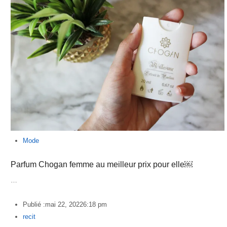
Mode
Parfum Chogan femme au meilleur prix pour elle￼
…
Publié :
mai 22, 2022
6:18 pm
Author
recit