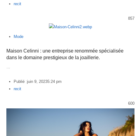
Author
recit
857
Mode
Maison Celinni : une entreprise renommée spécialisée
dans le domaine prestigieux de la joaillerie.
…
Publié :
juin 9, 2023
5:24 pm
Author
recit
600