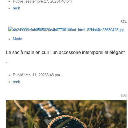
Publié :
septembre 17, 2023
4:48 pm
Author
recit
674
Mode
Le sac à main en cuir : un accessoire intemporel et élégant
…
Publié :
mai 11, 2023
5:48 pm
Author
recit
693