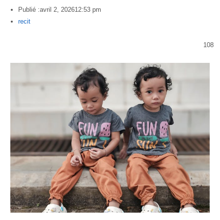
Publié :
avril 2, 2026
12:53 pm
Author
recit
108