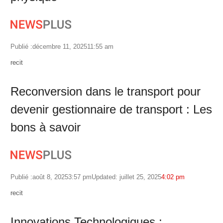
Publié :
décembre 11, 2025
11:55 am
Author
recit
Reconversion dans le transport pour
devenir gestionnaire de transport : Les
bons à savoir
Publié :
août 8, 2025
3:57 pm
Updated: juillet 25, 2025
4:02 pm
Author
recit
Innovations Technologiques :