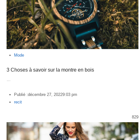
Mode
3 Choses à savoir sur la montre en bois
…
Publié :
décembre 27, 2022
9:03 pm
Author
recit
829