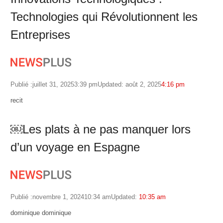
Technologies qui Révolutionnent les
Entreprises
Publié :
juillet 31, 2025
3:39 pm
Updated: août 2, 2025
4:16 pm
Author
recit
￼Les plats à ne pas manquer lors
d’un voyage en Espagne
Publié :
novembre 1, 2024
10:34 am
Updated:
10:35 am
Author
dominique dominique