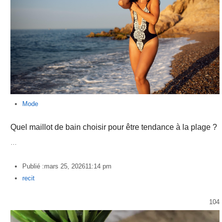
Mode
Quel maillot de bain choisir pour être tendance à la plage ?
…
Publié :
mars 25, 2026
11:14 pm
Author
recit
104