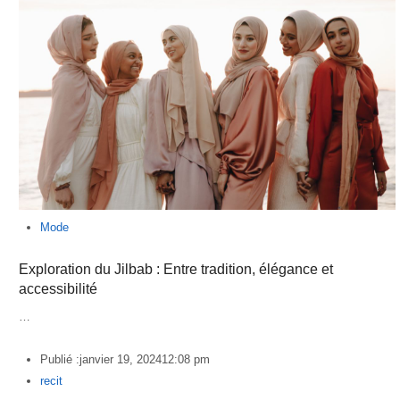
Mode
Exploration du Jilbab : Entre tradition, élégance et
accessibilité
…
Publié :
janvier 19, 2024
12:08 pm
Author
recit