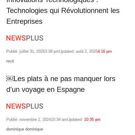
Technologies qui Révolutionnent les
Entreprises
Publié :
juillet 31, 2025
3:39 pm
Updated: août 2, 2025
4:16 pm
Author
recit
￼Les plats à ne pas manquer lors
d’un voyage en Espagne
Publié :
novembre 1, 2024
10:34 am
Updated:
10:35 am
Author
dominique dominique