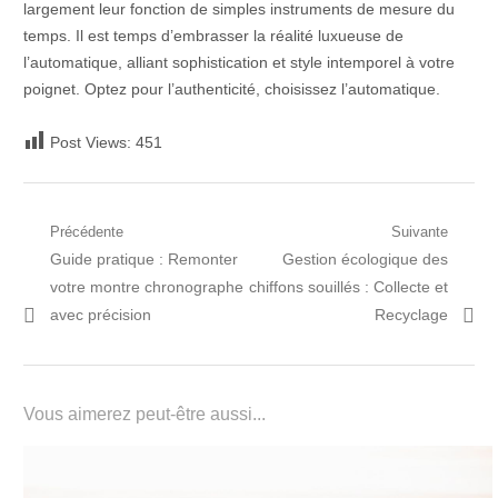
largement leur fonction de simples instruments de mesure du
temps. Il est temps d’embrasser la réalité luxueuse de
l’automatique, alliant sophistication et style intemporel à votre
poignet. Optez pour l’authenticité, choisissez l’automatique.
Post Views:
451
Navigation
Précédente
Suivante
Post
Prochain
Guide pratique : Remonter
Gestion écologique des
de
précédent:
article:
votre montre chronographe
chiffons souillés : Collecte et
l’article
avec précision
Recyclage
Vous aimerez peut-être aussi...