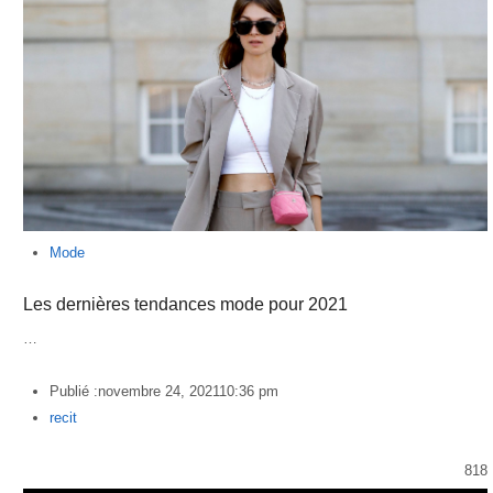
Mode
Les dernières tendances mode pour 2021
…
Publié :
novembre 24, 2021
10:36 pm
Author
recit
818