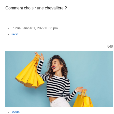
Comment choisir une chevalière ?
…
Publié :
janvier 1, 2022
11:33 pm
Author
recit
848
Mode