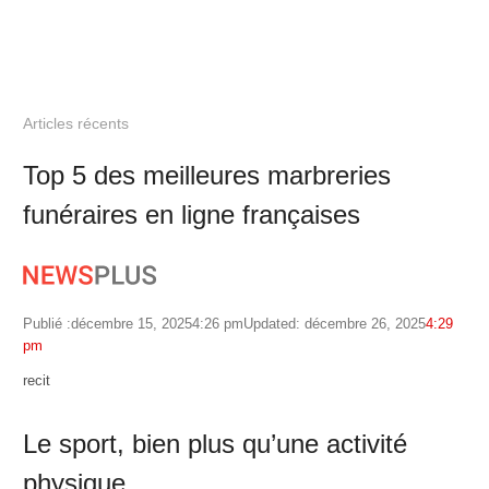
Articles récents
Top 5 des meilleures marbreries
funéraires en ligne françaises
Publié :
décembre 15, 2025
4:26 pm
Updated: décembre 26, 2025
4:29
pm
Author
recit
Le sport, bien plus qu’une activité
physique