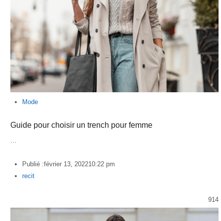
Mode
Guide pour choisir un trench pour femme
…
Publié :
février 13, 2022
10:22 pm
Author
recit
914