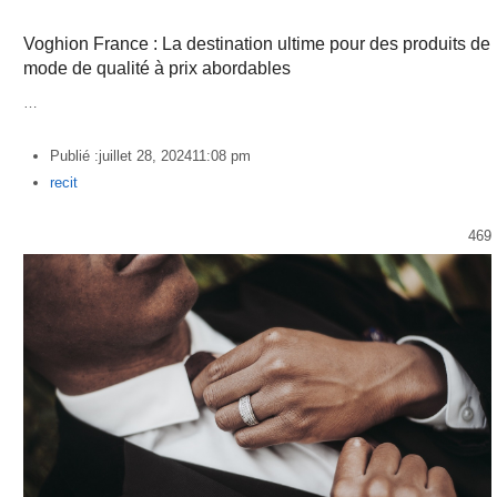
Voghion France : La destination ultime pour des produits de
mode de qualité à prix abordables
…
Publié :
juillet 28, 2024
11:08 pm
Author
recit
469