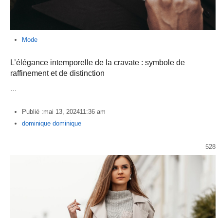
Mode
L’élégance intemporelle de la cravate : symbole de
raffinement et de distinction
…
Publié :
mai 13, 2024
11:36 am
Author
dominique dominique
528