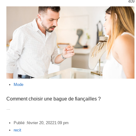
409
Mode
Comment choisir une bague de fiançailles ?
…
Publié :
février 20, 2022
1:09 pm
Author
recit