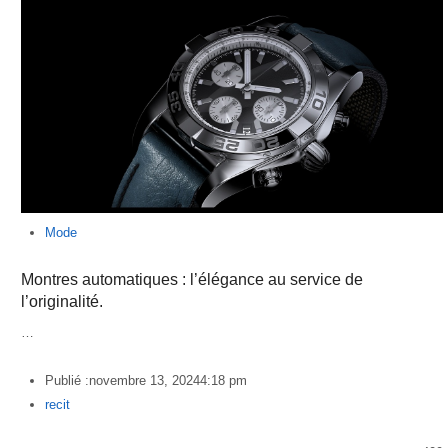
Mode
Montres automatiques : l’élégance au service de
l’originalité.
…
Publié :
novembre 13, 2024
4:18 pm
Author
recit