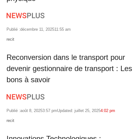
Publié :
décembre 11, 2025
11:55 am
Author
recit
Reconversion dans le transport pour
devenir gestionnaire de transport : Les
bons à savoir
Publié :
août 8, 2025
3:57 pm
Updated: juillet 25, 2025
4:02 pm
Author
recit
Innovations Technologiques :