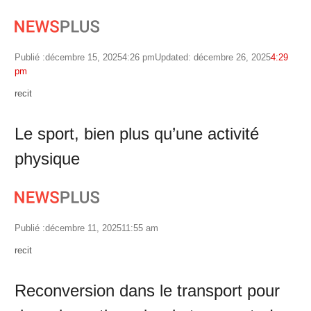
Publié :
décembre 15, 2025
4:26 pm
Updated: décembre 26, 2025
4:29
pm
Author
recit
Le sport, bien plus qu’une activité
physique
Publié :
décembre 11, 2025
11:55 am
Author
recit
Reconversion dans le transport pour