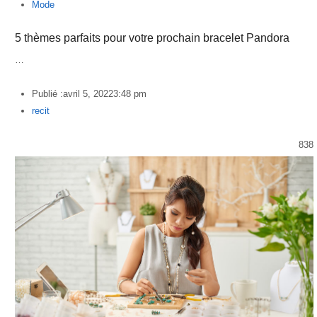
Mode
5 thèmes parfaits pour votre prochain bracelet Pandora
…
Publié :
avril 5, 2022
3:48 pm
Author
recit
838