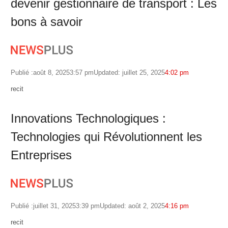
devenir gestionnaire de transport : Les
bons à savoir
Publié :
août 8, 2025
3:57 pm
Updated: juillet 25, 2025
4:02 pm
Author
recit
Innovations Technologiques :
Technologies qui Révolutionnent les
Entreprises
Publié :
juillet 31, 2025
3:39 pm
Updated: août 2, 2025
4:16 pm
Author
recit