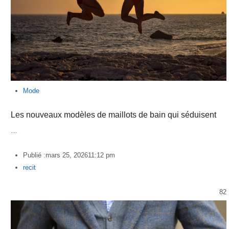
Mode
Les nouveaux modèles de maillots de bain qui séduisent
…
Publié :
mars 25, 2026
11:12 pm
Author
recit
82