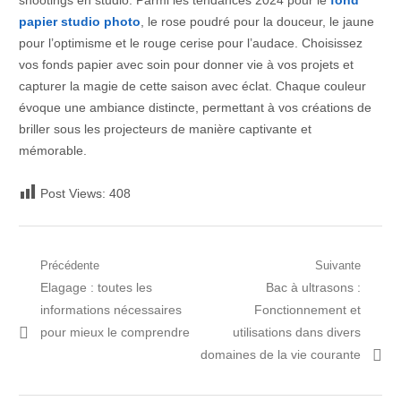
shootings en studio. Parmi les tendances 2024 pour le
fond
papier studio photo
, le rose poudré pour la douceur, le jaune
pour l’optimisme et le rouge cerise pour l’audace. Choisissez
vos fonds papier avec soin pour donner vie à vos projets et
capturer la magie de cette saison avec éclat. Chaque couleur
évoque une ambiance distincte, permettant à vos créations de
briller sous les projecteurs de manière captivante et
mémorable.
Post Views:
408
Navigation
Précédente
Suivante
Post
Prochain
Elagage : toutes les
Bac à ultrasons :
de
précédent:
article:
informations nécessaires
Fonctionnement et
l’article
pour mieux le comprendre
utilisations dans divers
domaines de la vie courante