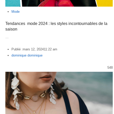
Mode
Tendances mode 2024 : les styles incontournables de la
saison
…
Publié :
mars 12, 2024
11:22 am
Author
dominique dominique
548