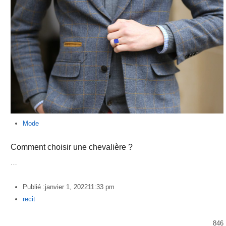
Mode
Comment choisir une chevalière ?
…
Publié :
janvier 1, 2022
11:33 pm
Author
recit
846