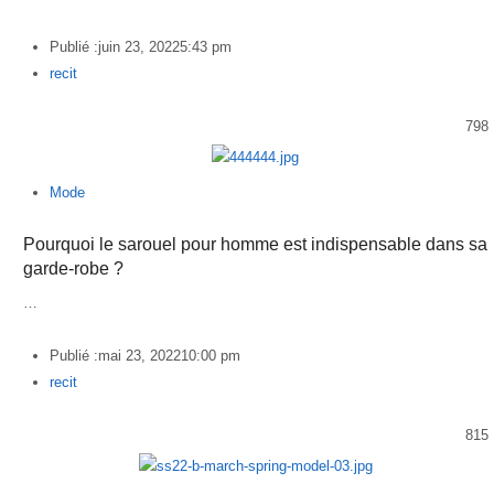
Publié :
juin 23, 2022
5:43 pm
Author
recit
798
Mode
Pourquoi le sarouel pour homme est indispensable dans sa
garde-robe ?
…
Publié :
mai 23, 2022
10:00 pm
Author
recit
815