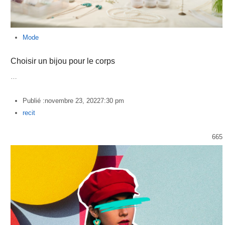
Mode
Choisir un bijou pour le corps
…
Publié :
novembre 23, 2022
7:30 pm
Author
recit
665