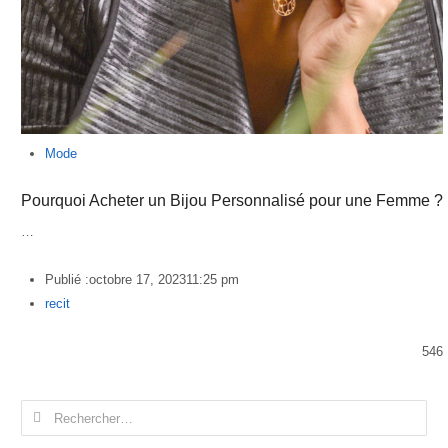
Mode
Pourquoi Acheter un Bijou Personnalisé pour une Femme ?
…
Publié :
octobre 17, 2023
11:25 pm
Author
recit
546
Rechercher :