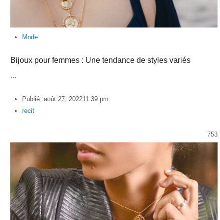
Mode
Bijoux pour femmes : Une tendance de styles variés
…
Publié :
août 27, 2022
11:39 pm
Author
recit
753