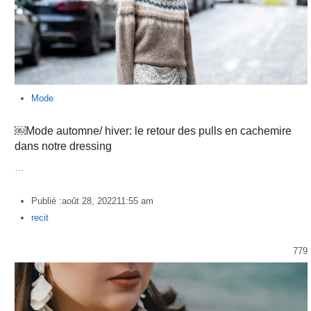
Mode
￼Mode automne/ hiver: le retour des pulls en cachemire
dans notre dressing
…
Publié :
août 28, 2022
11:55 am
Author
recit
779