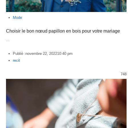
Mode
Choisir le bon nœud papillon en bois pour votre mariage
…
Publié :
novembre 22, 2022
10:40 pm
Author
recit
748