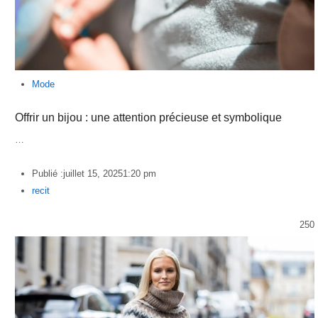
Mode
Offrir un bijou : une attention précieuse et symbolique
…
Publié :
juillet 15, 2025
1:20 pm
Author
recit
250