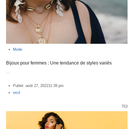
Mode
Bijoux pour femmes : Une tendance de styles variés
…
Publié :
août 27, 2022
11:39 pm
Author
recit
753