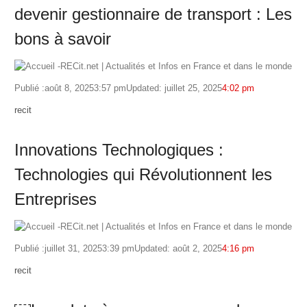
devenir gestionnaire de transport : Les
bons à savoir
Publié :
août 8, 2025
3:57 pm
Updated: juillet 25, 2025
4:02 pm
Author
recit
Innovations Technologiques :
Technologies qui Révolutionnent les
Entreprises
Publié :
juillet 31, 2025
3:39 pm
Updated: août 2, 2025
4:16 pm
Author
recit