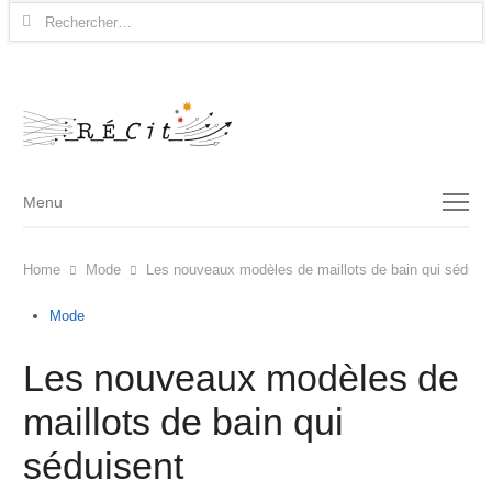
Rechercher :
Menu
Menu
Home
Mode
Les nouveaux modèles de maillots de bain qui séduis
Mode
Les nouveaux modèles de
maillots de bain qui
séduisent