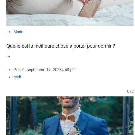
Mode
Quelle est la meilleure chose à porter pour dormir ?
…
Publié :
septembre 17, 2023
4:48 pm
Author
recit
673