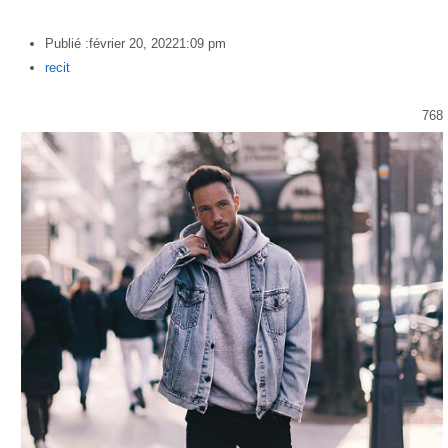
Publié :
février 20, 2022
1:09 pm
Author
recit
768