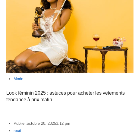
Mode
Look féminin 2025 : astuces pour acheter les vêtements
tendance à prix malin
…
Publié :
octobre 20, 2025
3:12 pm
Author
recit