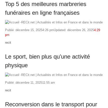
Top 5 des meilleures marbreries
funéraires en ligne françaises
Publié :
décembre 15, 2025
4:26 pm
Updated: décembre 26, 2025
4:29
pm
Author
recit
Le sport, bien plus qu’une activité
physique
Publié :
décembre 11, 2025
11:55 am
Author
recit
Reconversion dans le transport pour