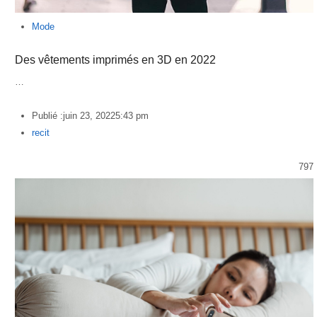
Mode
Des vêtements imprimés en 3D en 2022
…
Publié :
juin 23, 2022
5:43 pm
Author
recit
797