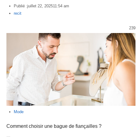
Publié :
juillet 22, 2025
11:54 am
Author
recit
239
Mode
Comment choisir une bague de fiançailles ?
…