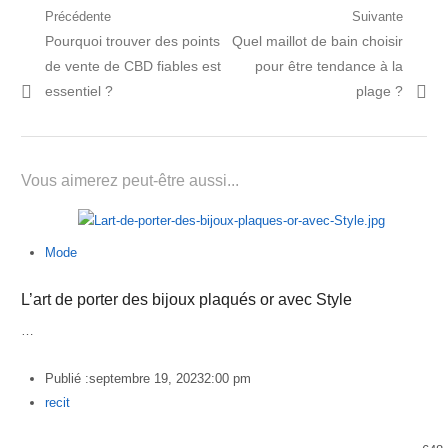
Navigation
Précédente
Suivante
Post
Prochain
Pourquoi trouver des points
Quel maillot de bain choisir
de
précédent:
article:
de vente de CBD fiables est
pour être tendance à la
l’article
essentiel ?
plage ?
Vous aimerez peut-être aussi...
Mode
L’art de porter des bijoux plaqués or avec Style
…
Publié :
septembre 19, 2023
2:00 pm
Author
recit