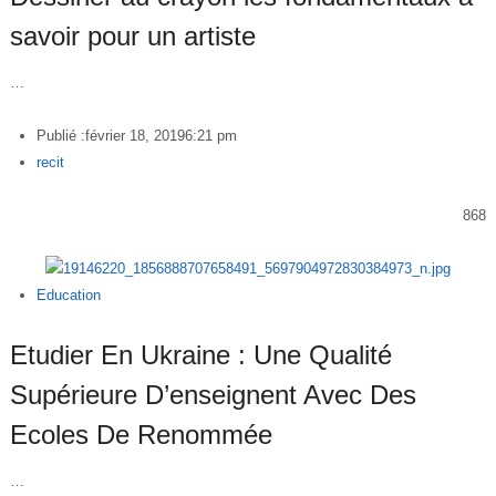
savoir pour un artiste
…
Publié :
février 18, 2019
6:21 pm
Author
recit
868
Education
Etudier En Ukraine : Une Qualité
Supérieure D’enseignent Avec Des
Ecoles De Renommée
…