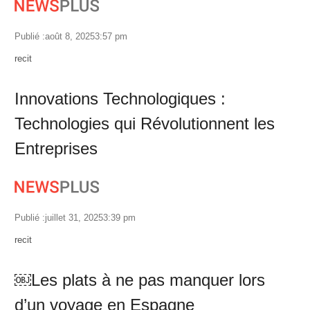
Publié :
août 8, 2025
3:57 pm
Author
recit
Innovations Technologiques :
Technologies qui Révolutionnent les
Entreprises
Publié :
juillet 31, 2025
3:39 pm
Author
recit
￼Les plats à ne pas manquer lors
d’un voyage en Espagne