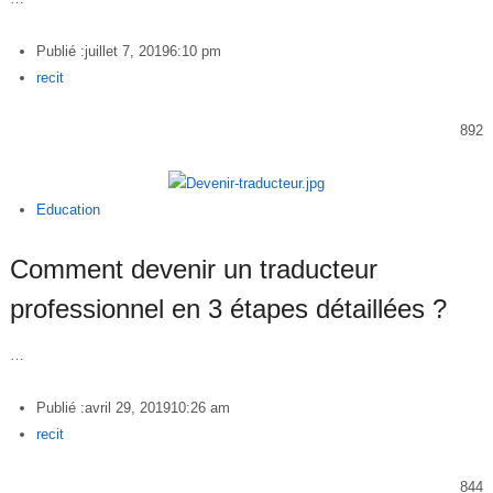
Publié :
juillet 7, 2019
6:10 pm
Author
recit
892
Education
Comment devenir un traducteur
professionnel en 3 étapes détaillées ?
…
Publié :
avril 29, 2019
10:26 am
Author
recit
844