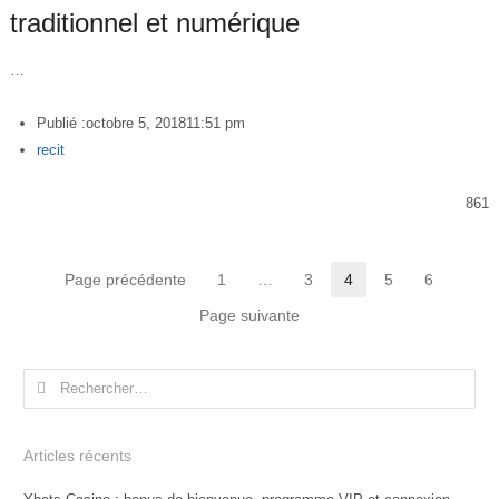
traditionnel et numérique
…
Publié :
octobre 5, 2018
11:51 pm
Author
recit
861
Pagination
Page précédente
1
…
3
4
5
6
Page
Page
Page
Page
Page
des
Page suivante
publications
Rechercher :
Articles récents