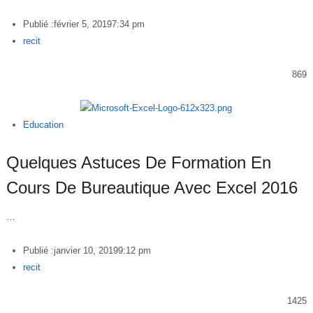
Publié :
février 5, 2019
7:34 pm
Author
recit
869
Education
Quelques Astuces De Formation En
Cours De Bureautique Avec Excel 2016
…
Publié :
janvier 10, 2019
9:12 pm
Author
recit
1425