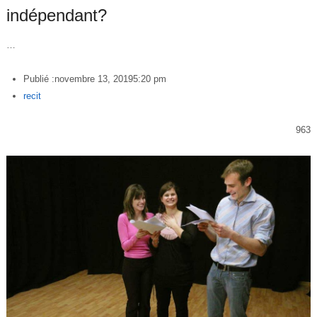
indépendant?
…
Publié :
novembre 13, 2019
5:20 pm
Author
recit
963