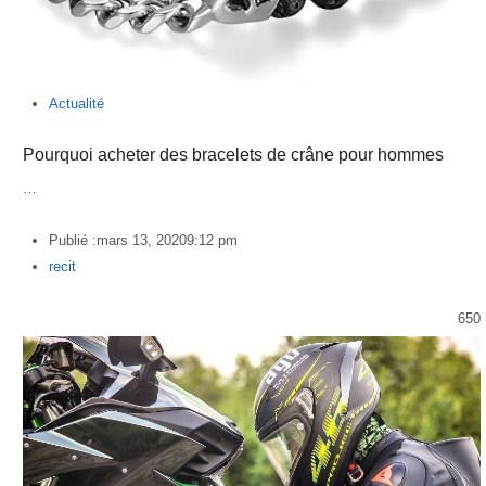
Actualité
Pourquoi acheter des bracelets de crâne pour hommes
…
Publié :
mars 13, 2020
9:12 pm
Author
recit
650