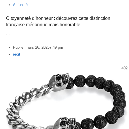
Actualité
Citoyenneté d’honneur : découvrez cette distinction
française méconnue mais honorable
…
Publié :
mars 26, 2025
7:49 pm
Author
recit
402