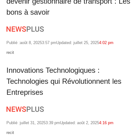
devenir gestionnaire de transport : Les
bons à savoir
Publié :
août 8, 2025
3:57 pm
Updated: juillet 25, 2025
4:02 pm
Author
recit
Innovations Technologiques :
Technologies qui Révolutionnent les
Entreprises
Publié :
juillet 31, 2025
3:39 pm
Updated: août 2, 2025
4:16 pm
Author
recit