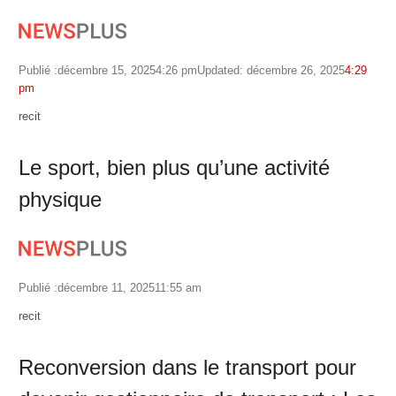
Publié :
décembre 15, 2025
4:26 pm
Updated: décembre 26, 2025
4:29
pm
Author
recit
Le sport, bien plus qu’une activité
physique
Publié :
décembre 11, 2025
11:55 am
Author
recit
Reconversion dans le transport pour