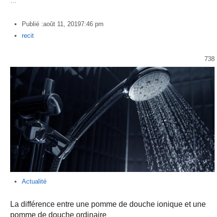
…
Publié :
août 11, 2019
7:46 pm
Author
recit
738
Actualité
La différence entre une pomme de douche ionique et une
pomme de douche ordinaire