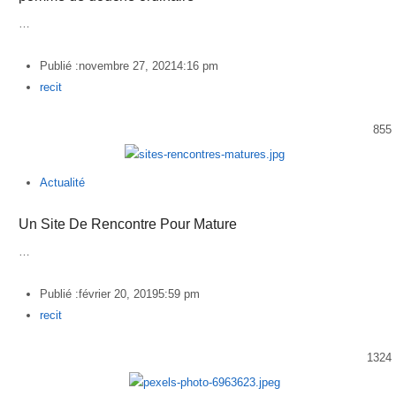
…
Publié :
novembre 27, 2021
4:16 pm
Author
recit
855
Actualité
Un Site De Rencontre Pour Mature
…
Publié :
février 20, 2019
5:59 pm
Author
recit
1324