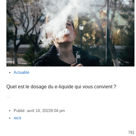
Actualité
Quel est le dosage du e-liquide qui vous convient ?
…
Publié :
avril 14, 2022
8:04 pm
Author
recit
791