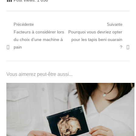
Post Views:
1 056
Navigation
Précédente
Suivante
Post
Prochain
Facteurs à considérer lors
Pourquoi vous devriez opter
de
précédent:
article:
du choix d’une machine à
pour les tapis beni ouarain
l’article
pain
?
Vous aimerez peut-être aussi...