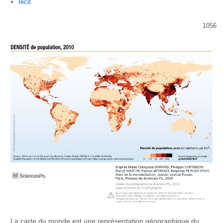
Author
recit
1056
La carte du monde est une représentation géographique du