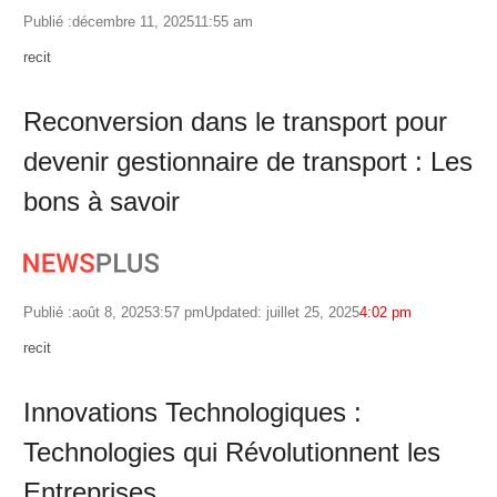
Publié :
décembre 11, 2025
11:55 am
Author
recit
Reconversion dans le transport pour
devenir gestionnaire de transport : Les
bons à savoir
Publié :
août 8, 2025
3:57 pm
Updated: juillet 25, 2025
4:02 pm
Author
recit
Innovations Technologiques :
Technologies qui Révolutionnent les
Entreprises