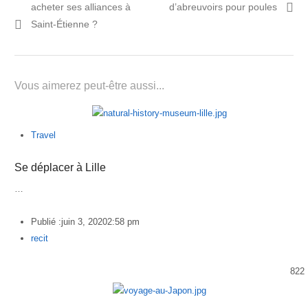
de
précédent:
article:
acheter ses alliances à
d’abreuvoirs pour poules
l’article
Saint-Étienne ?
Vous aimerez peut-être aussi...
Travel
Se déplacer à Lille
…
Publié :
juin 3, 2020
2:58 pm
Author
recit
822