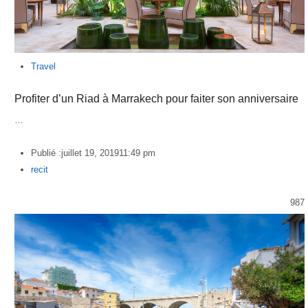
Travel
Profiter d’un Riad à Marrakech pour faiter son anniversaire
…
Publié :
juillet 19, 2019
11:49 pm
Author
recit
987