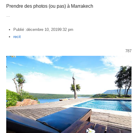
Prendre des photos (ou pas) à Marrakech
…
Publié :
décembre 10, 2019
9:32 pm
Author
recit
787