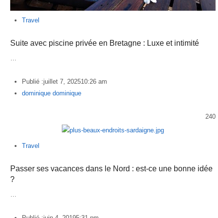
Travel
Suite avec piscine privée en Bretagne : Luxe et intimité
…
Publié :
juillet 7, 2025
10:26 am
Author
dominique dominique
240
Travel
Passer ses vacances dans le Nord : est-ce une bonne idée
?
…
Publié :
juin 4, 2019
5:31 pm