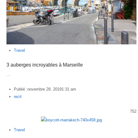
Travel
3 auberges incroyables à Marseille
…
Publié :
novembre 28, 2019
1:31 am
Author
recit
752
Travel