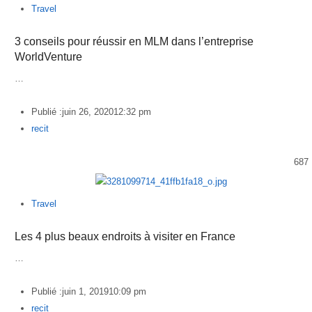
Travel
3 conseils pour réussir en MLM dans l’entreprise
WorldVenture
…
Publié :
juin 26, 2020
12:32 pm
Author
recit
687
Travel
Les 4 plus beaux endroits à visiter en France
…
Publié :
juin 1, 2019
10:09 pm
Author
recit