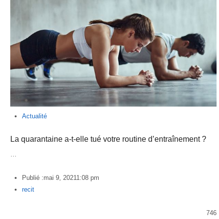
Actualité
La quarantaine a-t-elle tué votre routine d’entraînement ?
…
Publié :
mai 9, 2021
1:08 pm
Author
recit
746