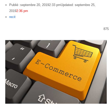
Publié :
septembre 20, 2019
2:33 pm
Updated: septembre 25,
2019
2:36 pm
Author
recit
875