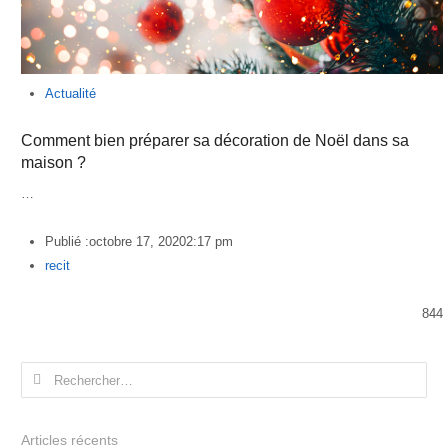
Actualité
Comment bien préparer sa décoration de Noël dans sa
maison ?
…
Publié :
octobre 17, 2020
2:17 pm
Author
recit
844
Rechercher :
Articles récents