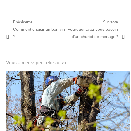
Navigation
Précédente
Suivante
Post
Prochain
Comment choisir un bon vin
Pourquoi avez-vous besoin
de
précédent:
article:
?
d’un chariot de ménage?
l’article
Vous aimerez peut-être aussi...