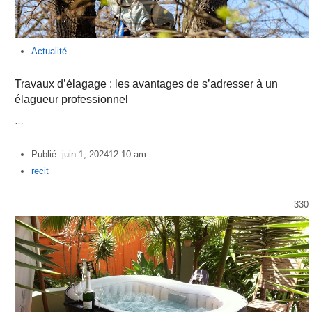
Actualité
Travaux d’élagage : les avantages de s’adresser à un
élagueur professionnel
…
Publié :
juin 1, 2024
12:10 am
Author
recit
330