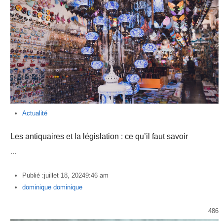
Actualité
Les antiquaires et la législation : ce qu’il faut savoir
…
Publié :
juillet 18, 2024
9:46 am
Author
dominique dominique
486