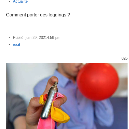
Actualité
Comment porter des leggings ?
…
Publié :
juin 29, 2021
4:59 pm
Author
recit
826