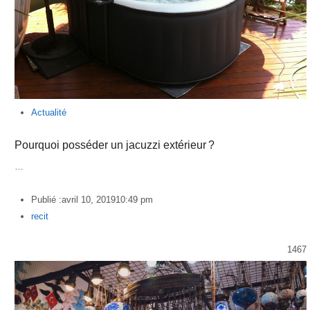
Actualité
Pourquoi posséder un jacuzzi extérieur ?
…
Publié :
avril 10, 2019
10:49 pm
Author
recit
1467