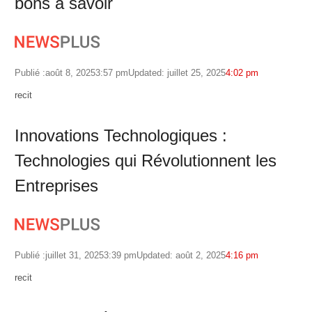
bons à savoir
Publié :
août 8, 2025
3:57 pm
Updated: juillet 25, 2025
4:02 pm
Author
recit
Innovations Technologiques :
Technologies qui Révolutionnent les
Entreprises
Publié :
juillet 31, 2025
3:39 pm
Updated: août 2, 2025
4:16 pm
Author
recit