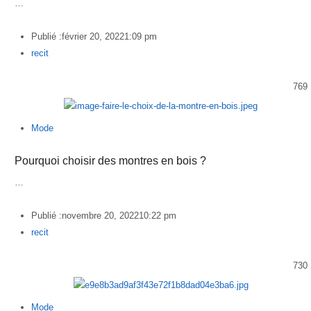
…
Publié :
février 20, 2022
1:09 pm
Author
recit
769
Mode
Pourquoi choisir des montres en bois ?
…
Publié :
novembre 20, 2022
10:22 pm
Author
recit
730
Mode