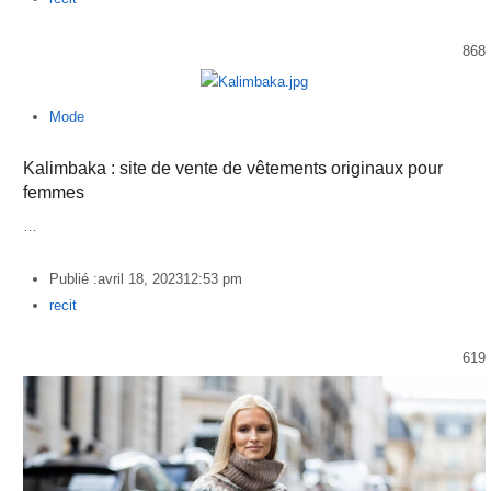
868
Mode
Kalimbaka : site de vente de vêtements originaux pour
femmes
…
Publié :
avril 18, 2023
12:53 pm
Author
recit
619