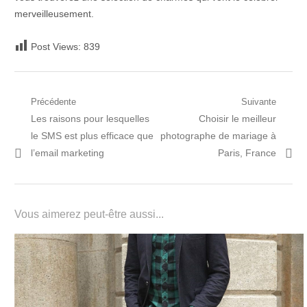
merveilleusement.
Post Views:
839
Navigation
Précédente
Suivante
Post
Prochain
Les raisons pour lesquelles
Choisir le meilleur
de
précédent:
article:
le SMS est plus efficace que
photographe de mariage à
l’article
l’email marketing
Paris, France
Vous aimerez peut-être aussi...