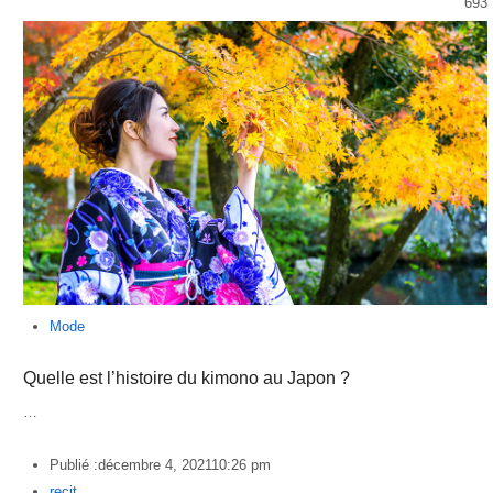
693
Mode
Quelle est l’histoire du kimono au Japon ?
…
Publié :
décembre 4, 2021
10:26 pm
Author
recit