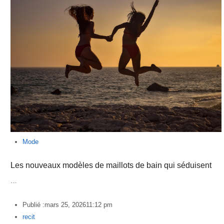
Mode
Les nouveaux modèles de maillots de bain qui séduisent
…
Publié :
mars 25, 2026
11:12 pm
Author
recit