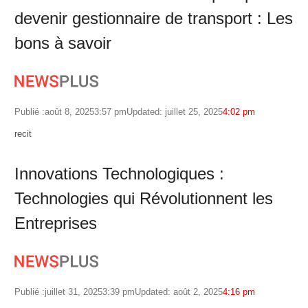
devenir gestionnaire de transport : Les
bons à savoir
Publié :
août 8, 2025
3:57 pm
Updated: juillet 25, 2025
4:02 pm
Author
recit
Innovations Technologiques :
Technologies qui Révolutionnent les
Entreprises
Publié :
juillet 31, 2025
3:39 pm
Updated: août 2, 2025
4:16 pm