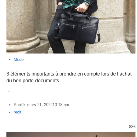
Mode
3 éléments importants à prendre en compte lors de l’achat
du bon porte-documents.
…
Publié :
mars 21, 2022
10:18 pm
Author
recit
886