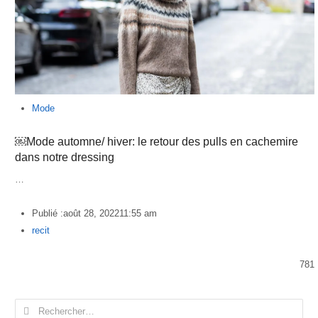
Mode
￼Mode automne/ hiver: le retour des pulls en cachemire
dans notre dressing
…
Publié :
août 28, 2022
11:55 am
Author
recit
781
Rechercher :