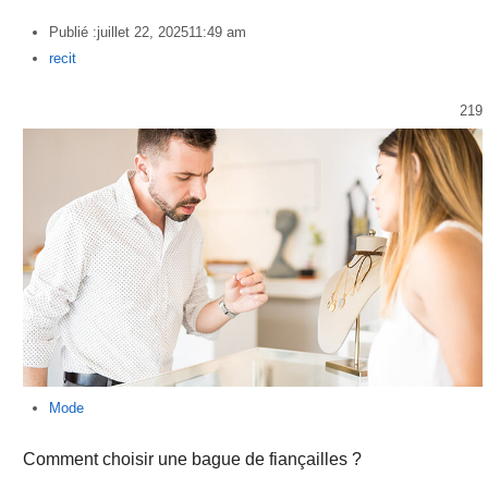
Publié :
juillet 22, 2025
11:49 am
Author
recit
219
Mode
Comment choisir une bague de fiançailles ?