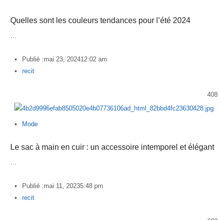
Quelles sont les couleurs tendances pour l’été 2024
…
Publié :
mai 23, 2024
12:02 am
Author
recit
408
Mode
Le sac à main en cuir : un accessoire intemporel et élégant
…
Publié :
mai 11, 2023
5:48 pm
Author
recit