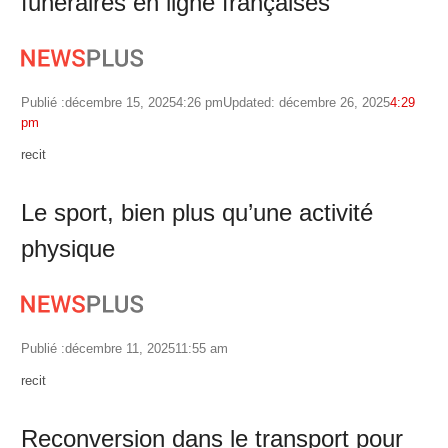
funéraires en ligne françaises
Publié :
décembre 15, 2025
4:26 pm
Updated: décembre 26, 2025
4:29
pm
Author
recit
Le sport, bien plus qu’une activité
physique
Publié :
décembre 11, 2025
11:55 am
Author
recit
Reconversion dans le transport pour