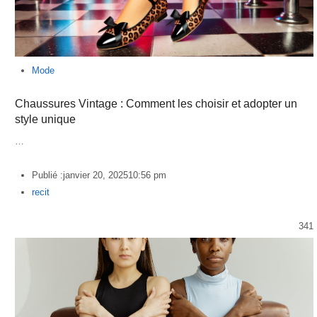
Mode
Chaussures Vintage : Comment les choisir et adopter un
style unique
…
Publié :
janvier 20, 2025
10:56 pm
Author
recit
341