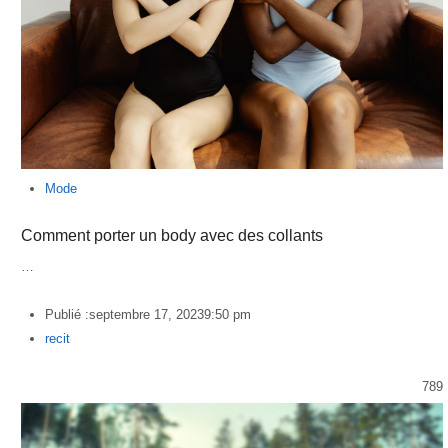
Mode
Comment porter un body avec des collants
…
Publié :
septembre 17, 2023
9:50 pm
Author
recit
789