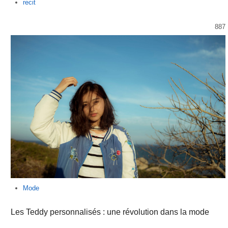
Author
recit
887
Mode
Les Teddy personnalisés : une révolution dans la mode
…