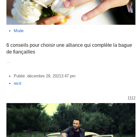
Mode
6 conseils pour choisir une alliance qui complète la bague
de fiançailles
…
Publié :
décembre 29, 2021
3:47 pm
Author
recit
1112