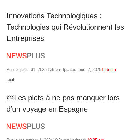
Innovations Technologiques :
Technologies qui Révolutionnent les
Entreprises
Publié :
juillet 31, 2025
3:39 pm
Updated: août 2, 2025
4:16 pm
Author
recit
￼Les plats à ne pas manquer lors
d’un voyage en Espagne