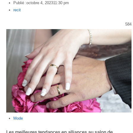
Publié :
octobre 4, 2023
11:30 pm
Author
recit
584
Mode
Les meilleures tendances en alliances au salon de