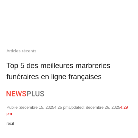
Articles récents
Top 5 des meilleures marbreries
funéraires en ligne françaises
Publié :
décembre 15, 2025
4:26 pm
Updated: décembre 26, 2025
4:29
pm
Author
recit