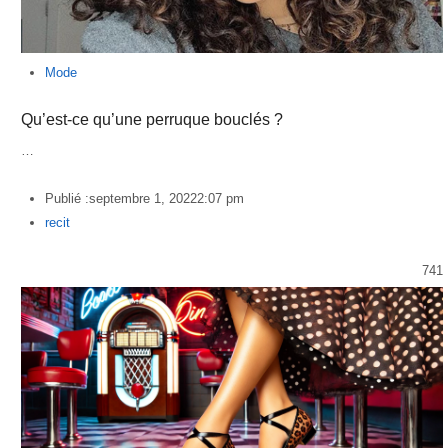
Mode
Qu’est-ce qu’une perruque bouclés ?
…
Publié :
septembre 1, 2022
2:07 pm
Author
recit
741