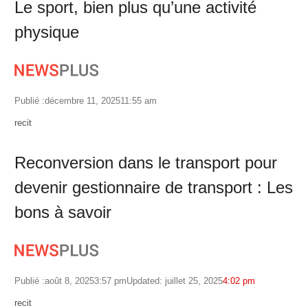
Le sport, bien plus qu’une activité
physique
Publié :
décembre 11, 2025
11:55 am
Author
recit
Reconversion dans le transport pour
devenir gestionnaire de transport : Les
bons à savoir
Publié :
août 8, 2025
3:57 pm
Updated: juillet 25, 2025
4:02 pm
Author
recit