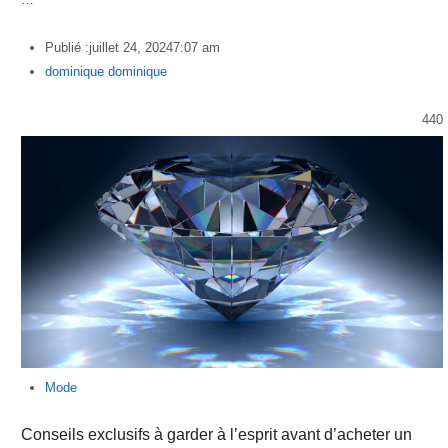
Publié :
juillet 24, 2024
7:07 am
Author
dominique dominique
440
Mode
Conseils exclusifs à garder à l’esprit avant d’acheter un