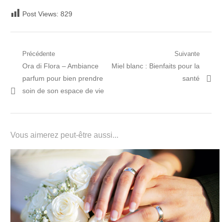
Post Views:
829
Navigation
Précédente
Suivante
Post
Prochain
Ora di Flora – Ambiance
Miel blanc : Bienfaits pour la
de
précédent:
article:
parfum pour bien prendre
santé
l’article
soin de son espace de vie
Vous aimerez peut-être aussi...