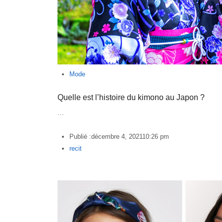
Mode
Quelle est l’histoire du kimono au Japon ?
…
Publié :
décembre 4, 2021
10:26 pm
Author
recit