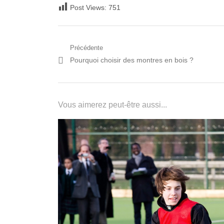
Post Views:
751
Navigation
Précédente
Post
Pourquoi choisir des montres en bois ?
de
précédent:
l’article
Vous aimerez peut-être aussi...