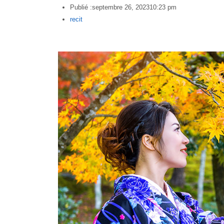
Publié :
septembre 26, 2023
10:23 pm
Author
recit