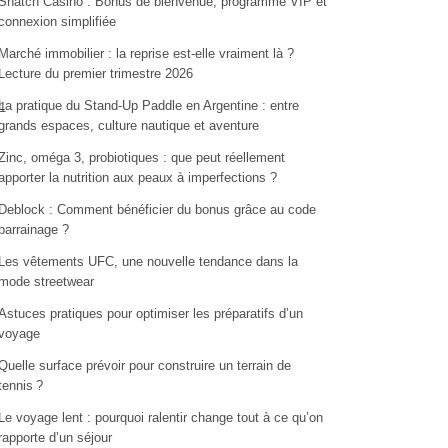
Snatch Casino : Bonus de bienvenue, programme VIP et
connexion simplifiée
Marché immobilier : la reprise est-elle vraiment là ?
Lecture du premier trimestre 2026
La pratique du Stand-Up Paddle en Argentine : entre
1
grands espaces, culture nautique et aventure
Zinc, oméga 3, probiotiques : que peut réellement
apporter la nutrition aux peaux à imperfections ?
Deblock : Comment bénéficier du bonus grâce au code
parrainage ?
Les vêtements UFC, une nouvelle tendance dans la
mode streetwear
Astuces pratiques pour optimiser les préparatifs d’un
voyage
Quelle surface prévoir pour construire un terrain de
tennis ?
Le voyage lent : pourquoi ralentir change tout à ce qu’on
rapporte d’un séjour