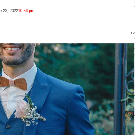
e 23, 2022
10:56 pm
75