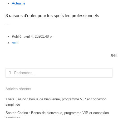
Actualité
3 raisons d’opter pour les spots led professionnels
…
Publié :
avril 4, 2020
1:48 pm
Author
recit
844
Rechercher :
Articles récents
Ybets Casino : bonus de bienvenue, programme VIP et connexion
simplifiée
Snatch Casino : Bonus de bienvenue, programme VIP et connexion