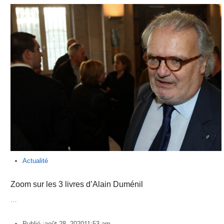
Actualité
Zoom sur les 3 livres d’Alain Duménil
…
Publié :
août 28, 2020
11:53 am