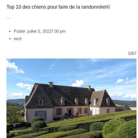
Top 10 des chiens pour faire de la randonnée￼
…
Publié :
juillet 5, 2022
7:00 pm
Author
recit
1067