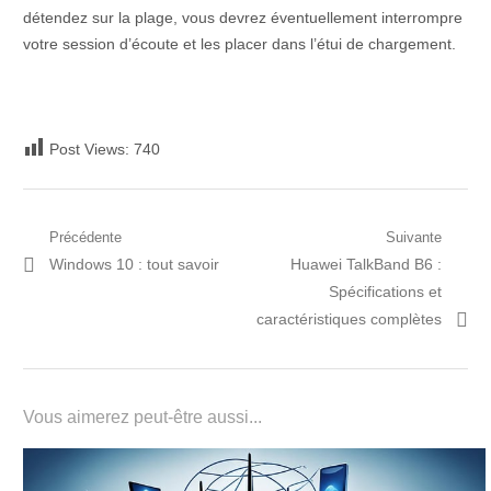
détendez sur la plage, vous devrez éventuellement interrompre
votre session d’écoute et les placer dans l’étui de chargement.
Post Views:
740
Navigation
Précédente
Suivante
Post
Prochain
Windows 10 : tout savoir
Huawei TalkBand B6 :
de
précédent:
article:
Spécifications et
l’article
caractéristiques complètes
Vous aimerez peut-être aussi...