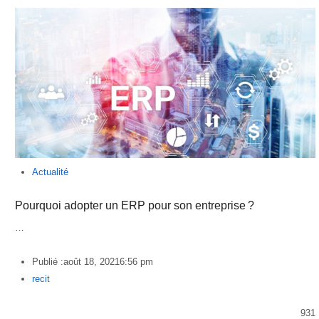
Actualité
Pourquoi adopter un ERP pour son entreprise ?
…
Publié :
août 18, 2021
6:56 pm
Author
recit
931