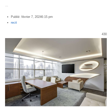
…
Publié :
février 7, 2024
6:15 pm
Author
recit
430