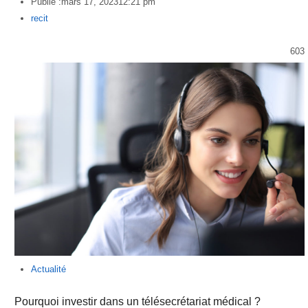
Publié :
mars 17, 2023
12:21 pm
Author
recit
603
Actualité
Pourquoi investir dans un télésecrétariat médical ?