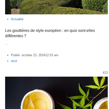
Actualité
Les gouttières de style européen : en quoi sont-elles
différentes ?
…
Publié :
octobre 23, 2024
12:53 am
Author
recit
413