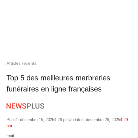
Articles récents
Top 5 des meilleures marbreries
funéraires en ligne françaises
Publié :
décembre 15, 2025
4:26 pm
Updated: décembre 26, 2025
4:29
pm
Author
recit