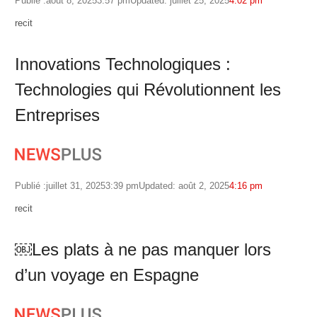
Publié :
août 8, 2025
3:57 pm
Updated: juillet 25, 2025
4:02 pm
Author
recit
Innovations Technologiques :
Technologies qui Révolutionnent les
Entreprises
Publié :
juillet 31, 2025
3:39 pm
Updated: août 2, 2025
4:16 pm
Author
recit
￼Les plats à ne pas manquer lors
d’un voyage en Espagne