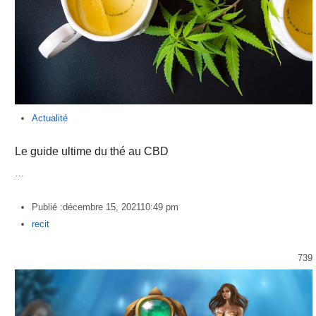
Actualité
Le guide ultime du thé au CBD
…
Publié :
décembre 15, 2021
10:49 pm
Author
recit
739