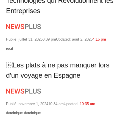
Technologies qui Révolutionnent les
Entreprises
Publié :
juillet 31, 2025
3:39 pm
Updated: août 2, 2025
4:16 pm
Author
recit
￼Les plats à ne pas manquer lors
d’un voyage en Espagne
Publié :
novembre 1, 2024
10:34 am
Updated:
10:35 am
Author
dominique dominique