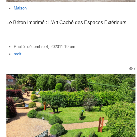
Maison
Le Béton Imprimé : L’Art Caché des Espaces Extérieurs
…
Publié :
décembre 4, 2023
11:19 pm
Author
recit
487