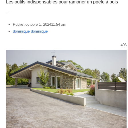
Les outils indispensables pour ramoner un poêle à bois
…
Publié :
octobre 1, 2024
11:54 am
Author
dominique dominique
406