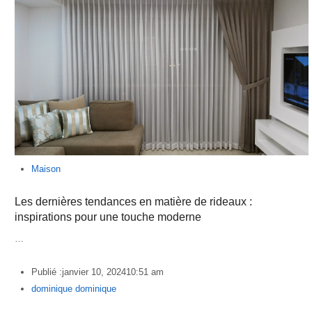
Maison
Les dernières tendances en matière de rideaux :
inspirations pour une touche moderne
…
Publié :
janvier 10, 2024
10:51 am
Author
dominique dominique