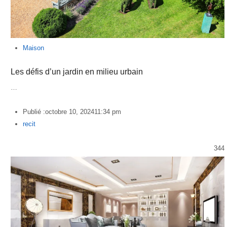
Maison
Les défis d’un jardin en milieu urbain
…
Publié :
octobre 10, 2024
11:34 pm
Author
recit
344