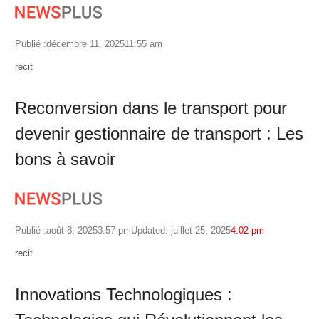
Publié :
décembre 11, 2025
11:55 am
Author
recit
Reconversion dans le transport pour
devenir gestionnaire de transport : Les
bons à savoir
Publié :
août 8, 2025
3:57 pm
Updated: juillet 25, 2025
4:02 pm
Author
recit
Innovations Technologiques :