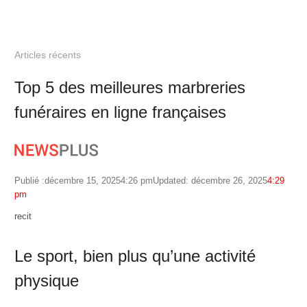
Articles récents
Top 5 des meilleures marbreries
funéraires en ligne françaises
Publié :
décembre 15, 2025
4:26 pm
Updated: décembre 26, 2025
4:29
pm
Author
recit
Le sport, bien plus qu’une activité
physique