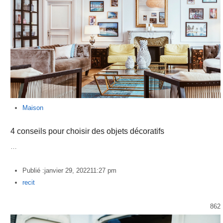
Maison
4 conseils pour choisir des objets décoratifs
…
Publié :
janvier 29, 2022
11:27 pm
Author
recit
862