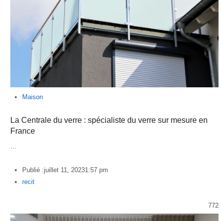
Maison
La Centrale du verre : spécialiste du verre sur mesure en
France
…
Publié :
juillet 11, 2023
1:57 pm
Author
recit
772