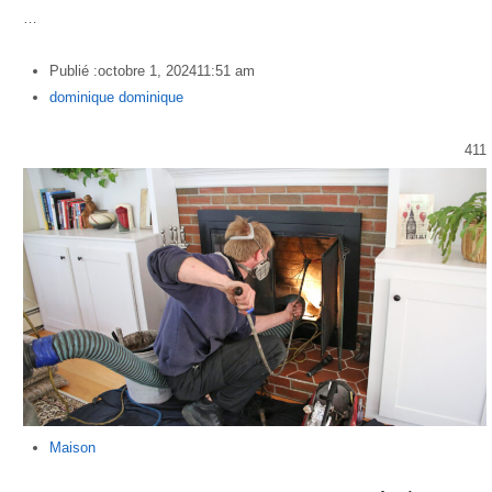
…
Publié :
octobre 1, 2024
11:51 am
Author
dominique dominique
411
Maison