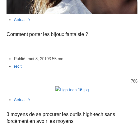
Actualité
Comment porter les bijoux fantaisie ?
…
Publié :
mai 8, 2019
3:55 pm
Author
recit
786
Actualité
3 moyens de se procurer les outils high-tech sans
forcément en avoir les moyens
…