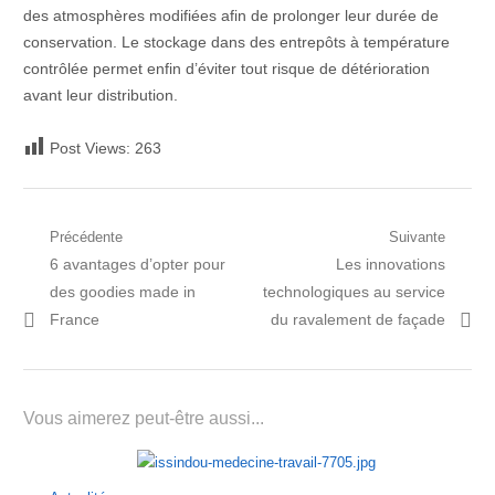
des atmosphères modifiées afin de prolonger leur durée de
conservation. Le stockage dans des entrepôts à température
contrôlée permet enfin d’éviter tout risque de détérioration
avant leur distribution.
Post Views:
263
Navigation
Précédente
Suivante
Post
Prochain
6 avantages d’opter pour
Les innovations
de
précédent:
article:
des goodies made in
technologiques au service
l’article
France
du ravalement de façade
Vous aimerez peut-être aussi...