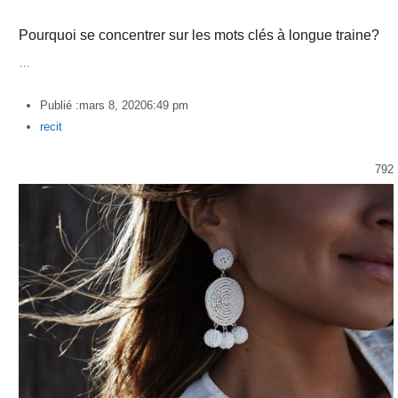
Pourquoi se concentrer sur les mots clés à longue traine?
…
Publié :
mars 8, 2020
6:49 pm
Author
recit
792