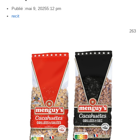
Publié :
mai 9, 2025
5:12 pm
Author
recit
263