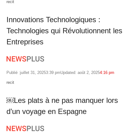
Author
recit
Innovations Technologiques :
Technologies qui Révolutionnent les
Entreprises
Publié :
juillet 31, 2025
3:39 pm
Updated: août 2, 2025
4:16 pm
Author
recit
￼Les plats à ne pas manquer lors
d’un voyage en Espagne