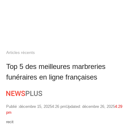
Articles récents
Top 5 des meilleures marbreries
funéraires en ligne françaises
Publié :
décembre 15, 2025
4:26 pm
Updated: décembre 26, 2025
4:29
pm
Author
recit