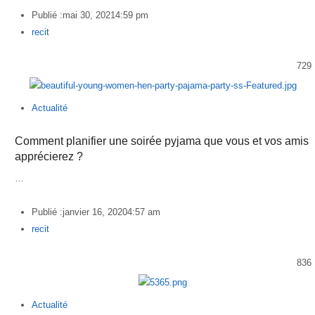
Publié :
mai 30, 2021
4:59 pm
Author
recit
729
Actualité
Comment planifier une soirée pyjama que vous et vos amis
apprécierez ?
…
Publié :
janvier 16, 2020
4:57 am
Author
recit
836
Actualité