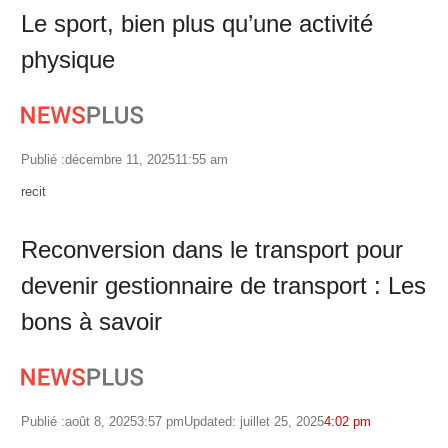
Le sport, bien plus qu’une activité
physique
Publié :
décembre 11, 2025
11:55 am
Author
recit
Reconversion dans le transport pour
devenir gestionnaire de transport : Les
bons à savoir
Publié :
août 8, 2025
3:57 pm
Updated: juillet 25, 2025
4:02 pm