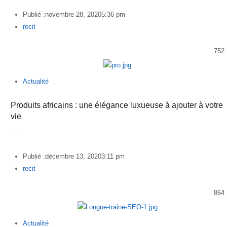
Publié :
novembre 28, 2020
5:36 pm
Author
recit
752
Actualité
Produits africains : une élégance luxueuse à ajouter à votre
vie
…
Publié :
décembre 13, 2020
3:11 pm
Author
recit
864
Actualité