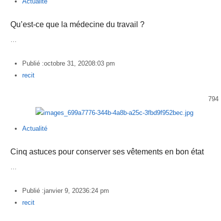
Actualité
Qu’est-ce que la médecine du travail ?
…
Publié :
octobre 31, 2020
8:03 pm
Author
recit
794
Actualité
Cinq astuces pour conserver ses vêtements en bon état
…
Publié :
janvier 9, 2023
6:24 pm
Author
recit