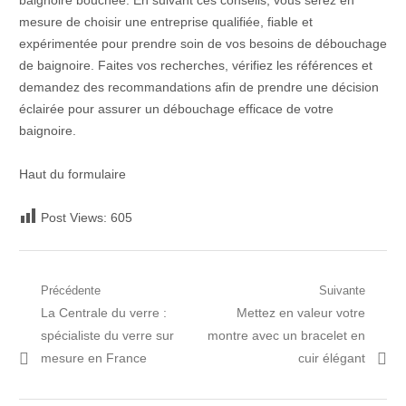
baignoire bouchée. En suivant ces conseils, vous serez en
mesure de choisir une entreprise qualifiée, fiable et
expérimentée pour prendre soin de vos besoins de débouchage
de baignoire. Faites vos recherches, vérifiez les références et
demandez des recommandations afin de prendre une décision
éclairée pour assurer un débouchage efficace de votre
baignoire.
Haut du formulaire
Post Views:
605
Navigation
Précédente
Suivante
Post
Prochain
La Centrale du verre :
Mettez en valeur votre
de
précédent:
article:
spécialiste du verre sur
montre avec un bracelet en
l’article
mesure en France
cuir élégant