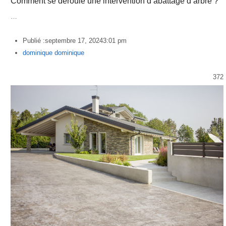
Comment se déroule une intervention d’abattage d’arbre ?
…
Publié :
septembre 17, 2024
3:01 pm
Author
dominique dominique
372