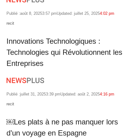
Publié :
août 8, 2025
3:57 pm
Updated: juillet 25, 2025
4:02 pm
Author
recit
Innovations Technologiques :
Technologies qui Révolutionnent les
Entreprises
Publié :
juillet 31, 2025
3:39 pm
Updated: août 2, 2025
4:16 pm
Author
recit
￼Les plats à ne pas manquer lors
d’un voyage en Espagne