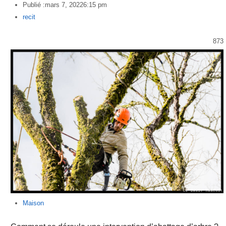
Publié :
mars 7, 2022
6:15 pm
Author
recit
873
Maison