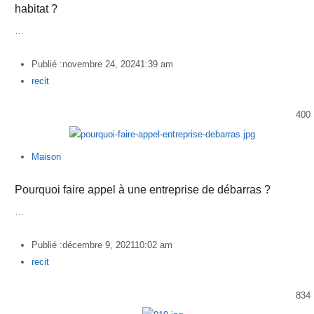
habitat ?
…
Publié :
novembre 24, 2024
1:39 am
Author
recit
400
Maison
Pourquoi faire appel à une entreprise de débarras ?
…
Publié :
décembre 9, 2021
10:02 am
Author
recit
834