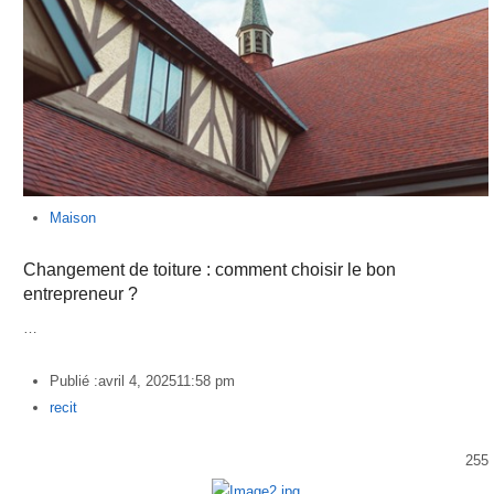
Maison
Changement de toiture : comment choisir le bon
entrepreneur ?
…
Publié :
avril 4, 2025
11:58 pm
Author
recit
255