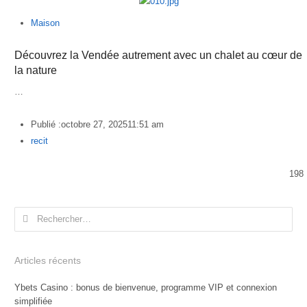
Maison
Découvrez la Vendée autrement avec un chalet au cœur de
la nature
…
Publié :
octobre 27, 2025
11:51 am
Author
recit
198
Rechercher :
Articles récents
Ybets Casino : bonus de bienvenue, programme VIP et connexion
simplifiée