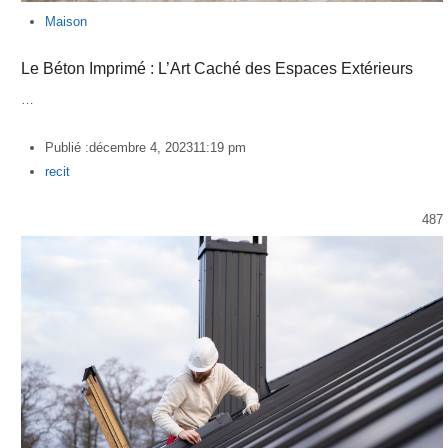
Maison
Le Béton Imprimé : L’Art Caché des Espaces Extérieurs
…
Publié :
décembre 4, 2023
11:19 pm
Author
recit
487