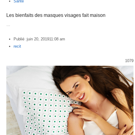
Santé
Les bienfaits des masques visages fait maison
…
Publié :
juin 20, 2019
11:08 am
Author
recit
1079