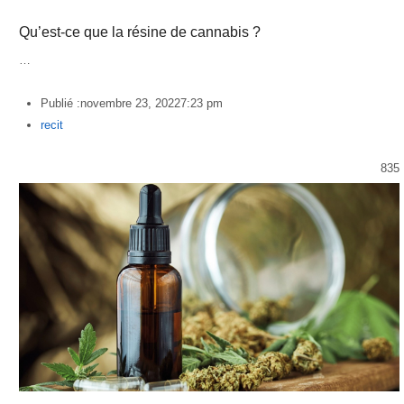
Qu’est-ce que la résine de cannabis ?
…
Publié :
novembre 23, 2022
7:23 pm
Author
recit
835