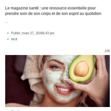
Le magazine santé : une ressource essentielle pour
prendre soin de son corps et de son esprit au quotidien
…
Publié :
mars 27, 2026
6:43 pm
Author
recit
105