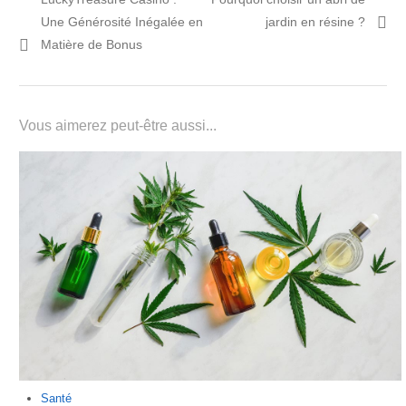
de
précédent:
article:
Une Générosité Inégalée en
jardin en résine ?
l’article
Matière de Bonus
Vous aimerez peut-être aussi...
Santé