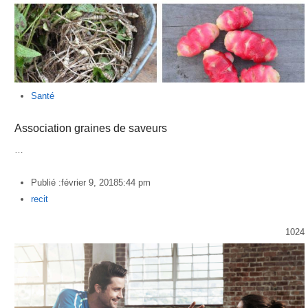
Santé
Association graines de saveurs
…
Publié :
février 9, 2018
5:44 pm
Author
recit
1024