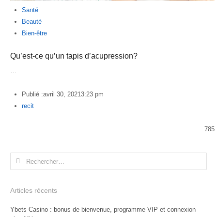
Santé
Beauté
Bien-être
Qu’est-ce qu’un tapis d’acupression?
…
Publié :
avril 30, 2021
3:23 pm
Author
recit
785
Rechercher :
Articles récents
Ybets Casino : bonus de bienvenue, programme VIP et connexion