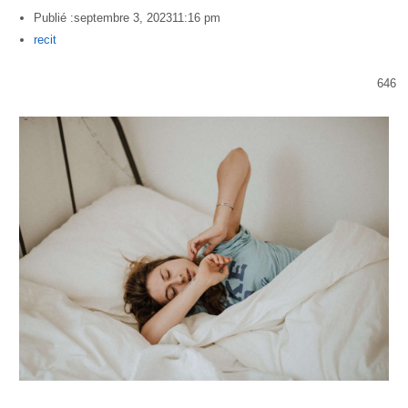
Publié :
septembre 3, 2023
11:16 pm
Author
recit
646