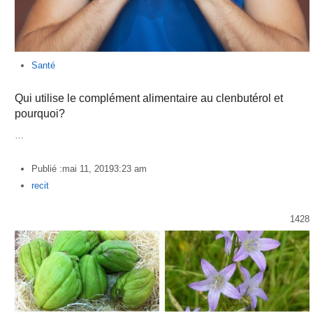
Santé
Qui utilise le complément alimentaire au clenbutérol et
pourquoi?
…
Publié :
mai 11, 2019
3:23 am
Author
recit
1428