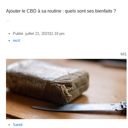
Ajouter le CBD à sa routine : quels sont ses bienfaits ?
…
Publié :
juillet 21, 2023
11:19 pm
Author
recit
641
Santé