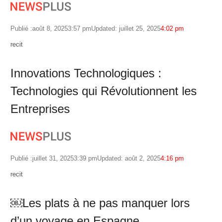
Publié :
août 8, 2025
3:57 pm
Updated: juillet 25, 2025
4:02 pm
Author
recit
Innovations Technologiques :
Technologies qui Révolutionnent les
Entreprises
Publié :
juillet 31, 2025
3:39 pm
Updated: août 2, 2025
4:16 pm
Author
recit
￼Les plats à ne pas manquer lors
d’un voyage en Espagne