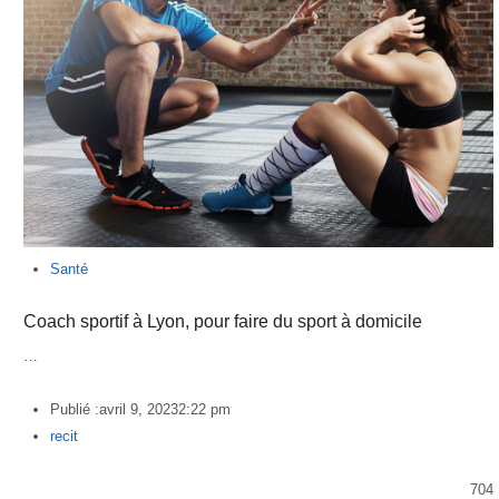
Santé
Coach sportif à Lyon, pour faire du sport à domicile
…
Publié :
avril 9, 2023
2:22 pm
Author
recit
704