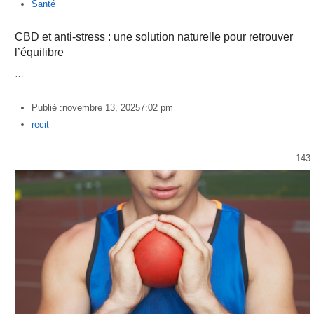
Santé
CBD et anti-stress : une solution naturelle pour retrouver
l’équilibre
…
Publié :
novembre 13, 2025
7:02 pm
Author
recit
143