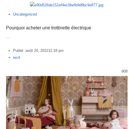
Uncategorized
Pourquoi acheter une trottinette électrique
…
Publié :
août 24, 2022
11:18 pm
Author
recit
908