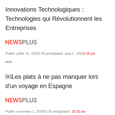
Innovations Technologiques :
Technologies qui Révolutionnent les
Entreprises
Publié :
juillet 31, 2025
3:39 pm
Updated: août 2, 2025
4:16 pm
Author
recit
￼Les plats à ne pas manquer lors
d’un voyage en Espagne
Publié :
novembre 1, 2024
10:34 am
Updated:
10:35 am