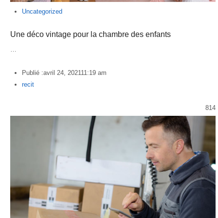
Uncategorized
Une déco vintage pour la chambre des enfants
…
Publié :
avril 24, 2021
11:19 am
Author
recit
814