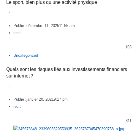
Le sport, bien plus qu’une activité physique
…
Publié :
décembre 11, 2025
11:55 am
Author
recit
165
Uncategorized
Quels sont les risques liés aux investissements financiers
sur internet ?
…
Publié :
janvier 20, 2021
9:17 pm
Author
recit
811