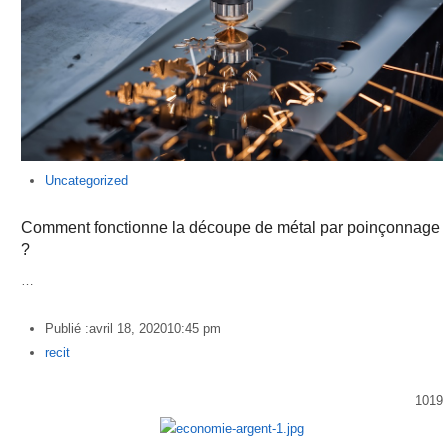
Uncategorized
Comment fonctionne la découpe de métal par poinçonnage
?
…
Publié :
avril 18, 2020
10:45 pm
Author
recit
1019