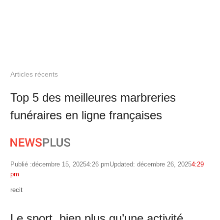
Articles récents
Top 5 des meilleures marbreries
funéraires en ligne françaises
Publié :
décembre 15, 2025
4:26 pm
Updated: décembre 26, 2025
4:29
pm
Author
recit
Le sport, bien plus qu’une activité