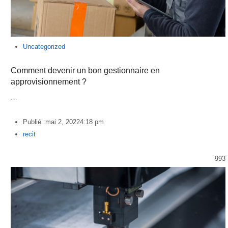
Uncategorized
Comment devenir un bon gestionnaire en
approvisionnement ?
…
Publié :
mai 2, 2022
4:18 pm
Author
recit
993