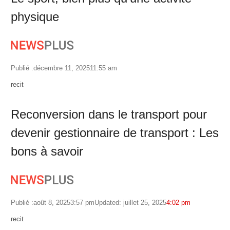
physique
Publié :
décembre 11, 2025
11:55 am
Author
recit
Reconversion dans le transport pour
devenir gestionnaire de transport : Les
bons à savoir
Publié :
août 8, 2025
3:57 pm
Updated: juillet 25, 2025
4:02 pm
Author
recit