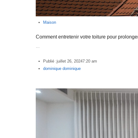
Maison
Comment entretenir votre toiture pour prolonge
…
Publié :
juillet 26, 2024
7:20 am
Author
dominique dominique