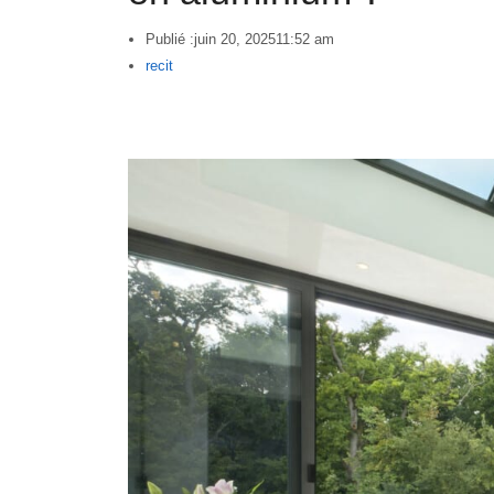
Publié :
juin 20, 2025
11:52 am
Author
recit