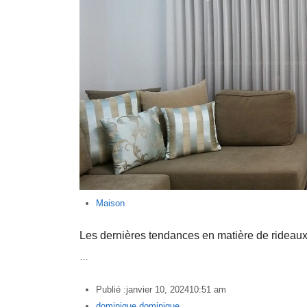
Maison
Les dernières tendances en matière de rideaux
…
Publié :
janvier 10, 2024
10:51 am
Author
dominique dominique