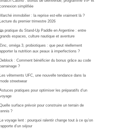
Snatch Casino : Bonus de bienvenue, programme VIP et
connexion simplifiée
Marché immobilier : la reprise est-elle vraiment là ?
Lecture du premier trimestre 2026
La pratique du Stand-Up Paddle en Argentine : entre
4
grands espaces, culture nautique et aventure
Zinc, oméga 3, probiotiques : que peut réellement
apporter la nutrition aux peaux à imperfections ?
Deblock : Comment bénéficier du bonus grâce au code
parrainage ?
Les vêtements UFC, une nouvelle tendance dans la
mode streetwear
Astuces pratiques pour optimiser les préparatifs d’un
voyage
Quelle surface prévoir pour construire un terrain de
tennis ?
Le voyage lent : pourquoi ralentir change tout à ce qu’on
rapporte d’un séjour