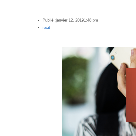
…
Publié :
janvier 12, 2019
1:48 pm
Author
recit