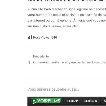
Aucun site Web d’achat en ligne légitime ne nécessit
votre numéro de sécurité sociale. Les sociétés de 
par Internet ou par téléphone. À moins que vous ne vo
sur une histoire vraie», soyez clair.
Post Views:
846
Navigation
Précédente
Post
Comment planifier le voyage parfait en Espagne
de
précédent:
l’article
Vous aimerez peut-être aussi...