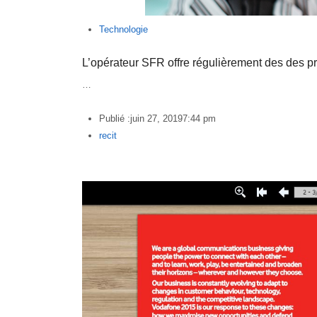
Technologie
L’opérateur SFR offre régulièrement des des p
…
Publié :
juin 27, 2019
7:44 pm
Author
recit