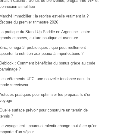
Snatch Casino : Bonus de bienvenue, programme VIP et
connexion simplifiée
Marché immobilier : la reprise est-elle vraiment là ?
6
Lecture du premier trimestre 2026
La pratique du Stand-Up Paddle en Argentine : entre
grands espaces, culture nautique et aventure
Zinc, oméga 3, probiotiques : que peut réellement
apporter la nutrition aux peaux à imperfections ?
Deblock : Comment bénéficier du bonus grâce au code
parrainage ?
Les vêtements UFC, une nouvelle tendance dans la
mode streetwear
Astuces pratiques pour optimiser les préparatifs d’un
voyage
Quelle surface prévoir pour construire un terrain de
tennis ?
Le voyage lent : pourquoi ralentir change tout à ce qu’on
rapporte d’un séjour