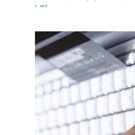
Author
recit