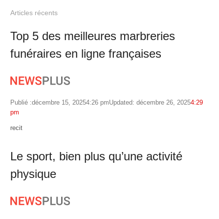
Articles récents
Top 5 des meilleures marbreries
funéraires en ligne françaises
Publié :
décembre 15, 2025
4:26 pm
Updated: décembre 26, 2025
4:29
pm
Author
recit
Le sport, bien plus qu’une activité
physique