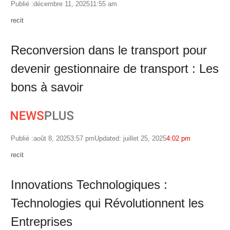
Publié :
décembre 11, 2025
11:55 am
Author
recit
Reconversion dans le transport pour
devenir gestionnaire de transport : Les
bons à savoir
Publié :
août 8, 2025
3:57 pm
Updated: juillet 25, 2025
4:02 pm
Author
recit
Innovations Technologiques :
Technologies qui Révolutionnent les
Entreprises