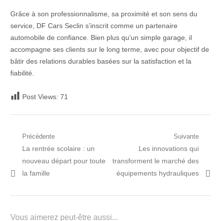
Grâce à son professionnalisme, sa proximité et son sens du
service, DF Cars Seclin s’inscrit comme un partenaire
automobile de confiance. Bien plus qu’un simple garage, il
accompagne ses clients sur le long terme, avec pour objectif de
bâtir des relations durables basées sur la satisfaction et la
fiabilité.
Post Views:
71
Navigation
Précédente
Suivante
Post
Prochain
La rentrée scolaire : un
Les innovations qui
de
précédent:
article:
nouveau départ pour toute
transforment le marché des
l’article
la famille
équipements hydrauliques
Vous aimerez peut-être aussi...