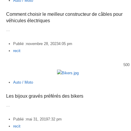
Auto / Moto
Comment choisir le meilleur constructeur de câbles pour
véhicules électriques
…
Publié :
novembre 28, 2023
4:05 pm
Author
recit
500
Auto / Moto
Les bijoux gravés préférés des bikers
…
Publié :
mai 31, 2019
7:32 pm
Author
recit