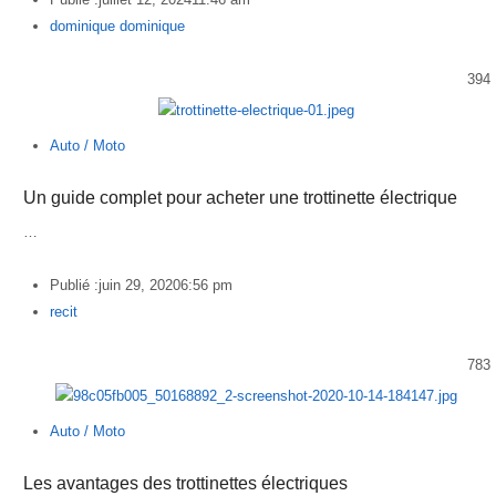
Author
dominique dominique
394
Auto / Moto
Un guide complet pour acheter une trottinette électrique
…
Publié :
juin 29, 2020
6:56 pm
Author
recit
783
Auto / Moto
Les avantages des trottinettes électriques