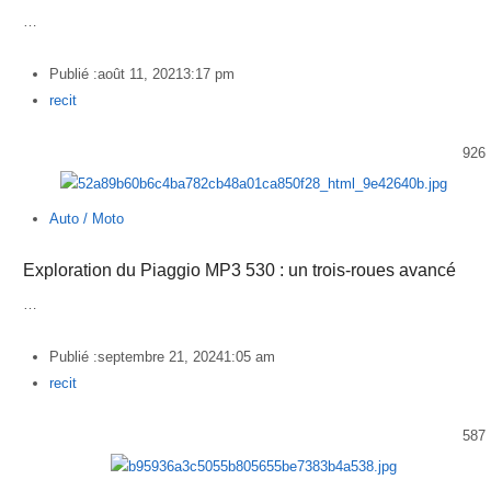
…
Publié :
août 11, 2021
3:17 pm
Author
recit
926
Auto / Moto
Exploration du Piaggio MP3 530 : un trois-roues avancé
…
Publié :
septembre 21, 2024
1:05 am
Author
recit
587