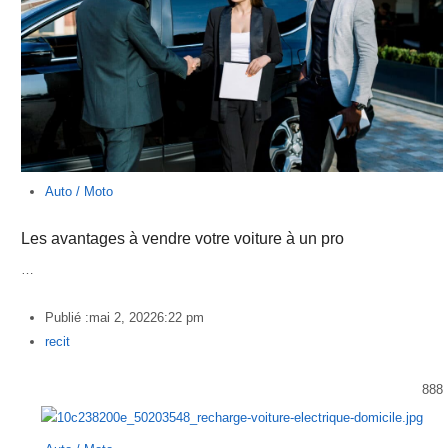
Auto / Moto
Les avantages à vendre votre voiture à un pro
…
Publié :
mai 2, 2022
6:22 pm
Author
recit
888