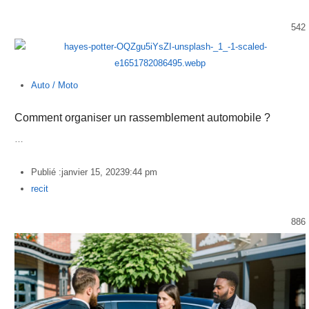
542
Auto / Moto
Comment organiser un rassemblement automobile ?
…
Publié :
janvier 15, 2023
9:44 pm
Author
recit
886