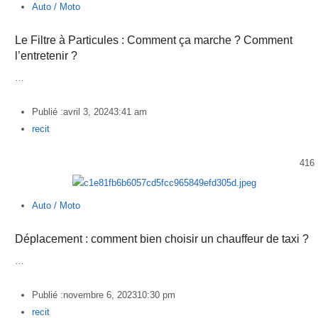
Auto / Moto
Le Filtre à Particules : Comment ça marche ? Comment
l’entretenir ?
…
Publié :
avril 3, 2024
3:41 am
Author
recit
416
Auto / Moto
Déplacement : comment bien choisir un chauffeur de taxi ?
…
Publié :
novembre 6, 2023
10:30 pm
Author
recit