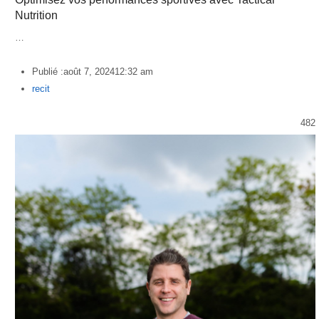
Nutrition
…
Publié :
août 7, 2024
12:32 am
Author
recit
482