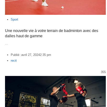
Sport
Une nouvelle vie à votre terrain de badminton avec des
dalles haut de gamme
…
Publié :
avril 27, 2024
2:35 pm
Author
recit
355