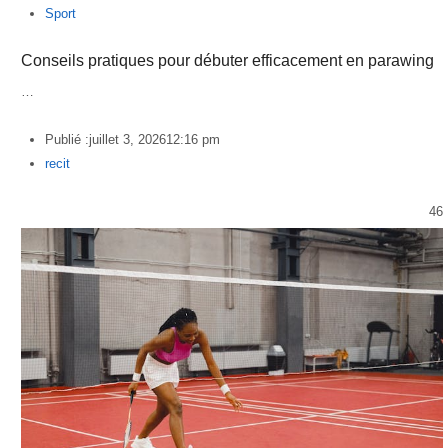
Sport
Conseils pratiques pour débuter efficacement en parawing
…
Publié :
juillet 3, 2026
12:16 pm
Author
recit
46