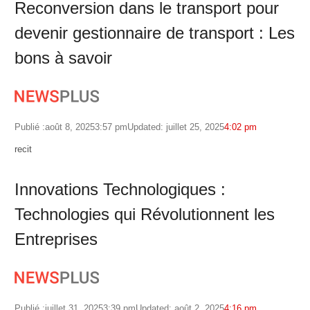
Reconversion dans le transport pour
devenir gestionnaire de transport : Les
bons à savoir
Publié :
août 8, 2025
3:57 pm
Updated: juillet 25, 2025
4:02 pm
Author
recit
Innovations Technologiques :
Technologies qui Révolutionnent les
Entreprises
Publié :
juillet 31, 2025
3:39 pm
Updated: août 2, 2025
4:16 pm