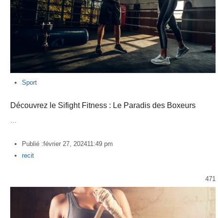
Sport
Découvrez le Sifight Fitness : Le Paradis des Boxeurs
…
Publié :
février 27, 2024
11:49 pm
Author
recit
471