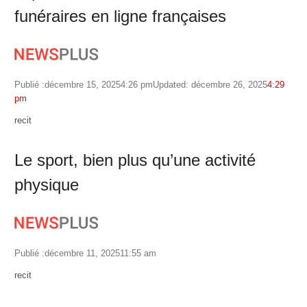
funéraires en ligne françaises
Publié :
décembre 15, 2025
4:26 pm
Updated: décembre 26, 2025
4:29
pm
Author
recit
Le sport, bien plus qu’une activité
physique
Publié :
décembre 11, 2025
11:55 am
Author
recit