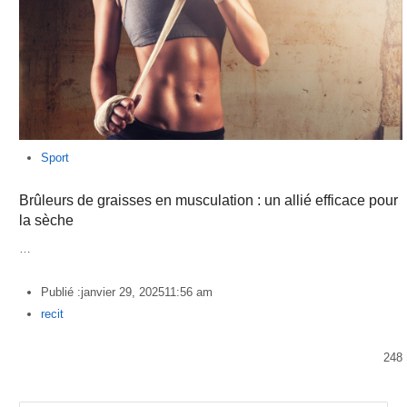
Sport
Brûleurs de graisses en musculation : un allié efficace pour
la sèche
…
Publié :
janvier 29, 2025
11:56 am
Author
recit
248