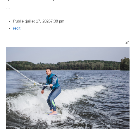
…
Publié :
juillet 17, 2026
7:38 pm
Author
recit
24