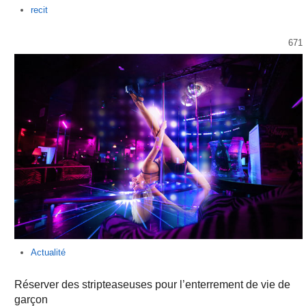
Author
recit
671
Actualité
Réserver des stripteaseuses pour l’enterrement de vie de
garçon