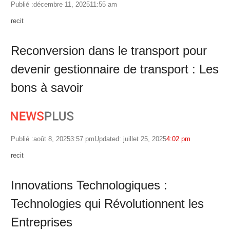
Publié :
décembre 11, 2025
11:55 am
Author
recit
Reconversion dans le transport pour
devenir gestionnaire de transport : Les
bons à savoir
Publié :
août 8, 2025
3:57 pm
Updated: juillet 25, 2025
4:02 pm
Author
recit
Innovations Technologiques :
Technologies qui Révolutionnent les
Entreprises