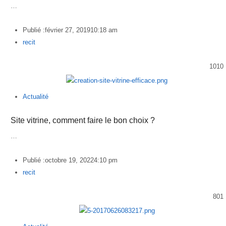
…
Publié :
février 27, 2019
10:18 am
Author
recit
1010
Actualité
Site vitrine, comment faire le bon choix ?
…
Publié :
octobre 19, 2022
4:10 pm
Author
recit
801