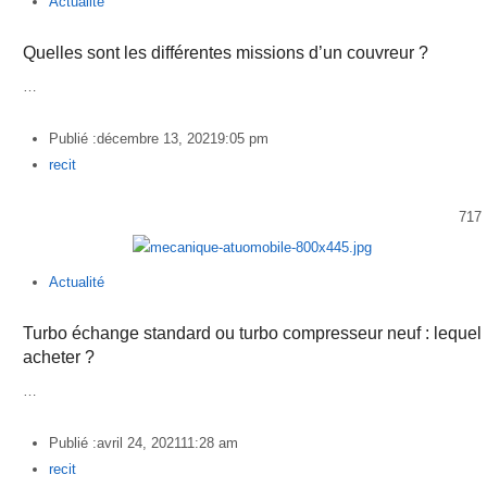
Actualité
Quelles sont les différentes missions d’un couvreur ?
…
Publié :
décembre 13, 2021
9:05 pm
Author
recit
717
Actualité
Turbo échange standard ou turbo compresseur neuf : lequel
acheter ?
…
Publié :
avril 24, 2021
11:28 am
Author
recit