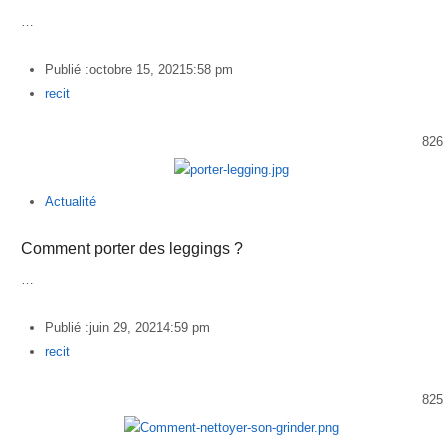
…
Publié :
octobre 15, 2021
5:58 pm
Author
recit
826
Actualité
Comment porter des leggings ?
…
Publié :
juin 29, 2021
4:59 pm
Author
recit
825