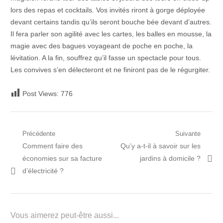
lors des repas et cocktails. Vos invités riront à gorge déployée
devant certains tandis qu’ils seront bouche bée devant d’autres.
Il fera parler son agilité avec les cartes, les balles en mousse, la
magie avec des bagues voyageant de poche en poche, la
lévitation. A la fin, souffrez qu’il fasse un spectacle pour tous.
Les convives s’en délecteront et ne finiront pas de le régurgiter.
Post Views:
776
Navigation
Précédente
Suivante
Post
Prochain
Comment faire des
Qu’y a-t-il à savoir sur les
de
précédent:
article:
économies sur sa facture
jardins à domicile ?
l’article
d’électricité ?
Vous aimerez peut-être aussi...