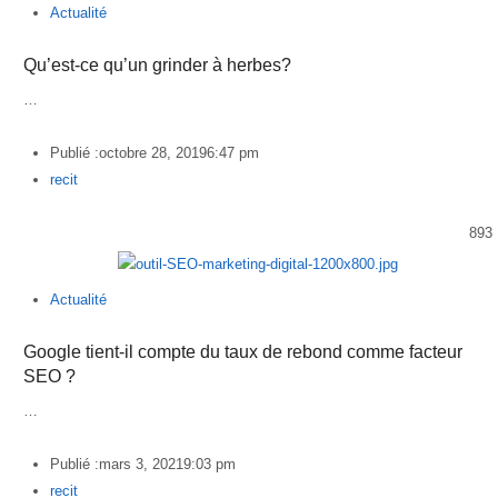
Actualité
Qu’est-ce qu’un grinder à herbes?
…
Publié :
octobre 28, 2019
6:47 pm
Author
recit
893
Actualité
Google tient-il compte du taux de rebond comme facteur
SEO ?
…
Publié :
mars 3, 2021
9:03 pm
Author
recit