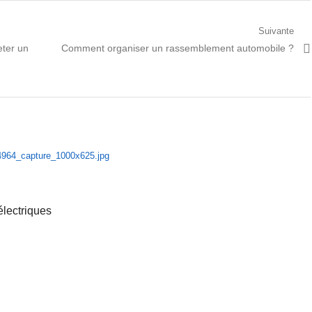
Suivante
Prochain
eter un
Comment organiser un rassemblement automobile ?
article:
électriques