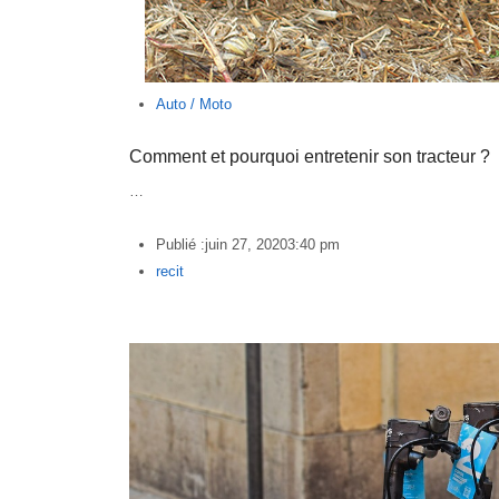
Auto / Moto
Comment et pourquoi entretenir son tracteur ?
…
Publié :
juin 27, 2020
3:40 pm
Author
recit