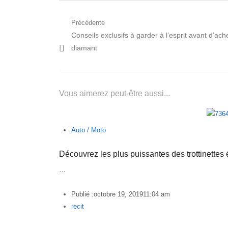
Navigation
Précédente
Post
Conseils exclusifs à garder à l’esprit avant d’ach
de
précédent:
diamant
l’article
Vous aimerez peut-être aussi...
Auto / Moto
Découvrez les plus puissantes des trottinettes 
…
Publié :
octobre 19, 2019
11:04 am
Author
recit