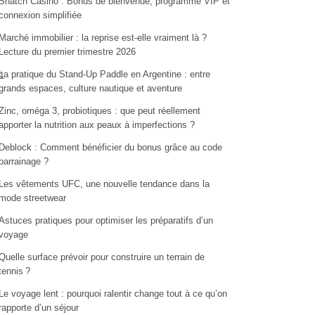
Snatch Casino : Bonus de bienvenue, programme VIP et
connexion simplifiée
Marché immobilier : la reprise est-elle vraiment là ?
Lecture du premier trimestre 2026
La pratique du Stand-Up Paddle en Argentine : entre
1
grands espaces, culture nautique et aventure
Zinc, oméga 3, probiotiques : que peut réellement
apporter la nutrition aux peaux à imperfections ?
Deblock : Comment bénéficier du bonus grâce au code
parrainage ?
Les vêtements UFC, une nouvelle tendance dans la
mode streetwear
Astuces pratiques pour optimiser les préparatifs d’un
voyage
Quelle surface prévoir pour construire un terrain de
tennis ?
Le voyage lent : pourquoi ralentir change tout à ce qu’on
rapporte d’un séjour