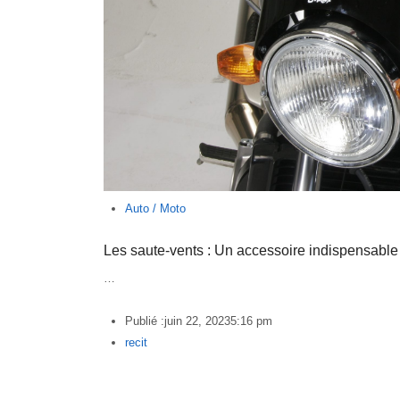
Auto / Moto
Les saute-vents : Un accessoire indispensable 
…
Publié :
juin 22, 2023
5:16 pm
Author
recit