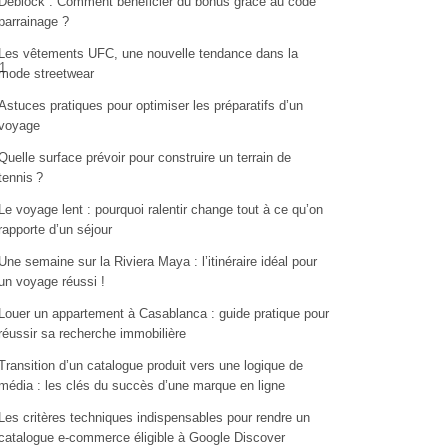
Deblock : Comment bénéficier du bonus grâce au code
parrainage ?
Les vêtements UFC, une nouvelle tendance dans la
1
mode streetwear
Astuces pratiques pour optimiser les préparatifs d’un
voyage
Quelle surface prévoir pour construire un terrain de
tennis ?
Le voyage lent : pourquoi ralentir change tout à ce qu’on
rapporte d’un séjour
Une semaine sur la Riviera Maya : l’itinéraire idéal pour
un voyage réussi !
Louer un appartement à Casablanca : guide pratique pour
réussir sa recherche immobilière
Transition d’un catalogue produit vers une logique de
média : les clés du succès d’une marque en ligne
Les critères techniques indispensables pour rendre un
catalogue e-commerce éligible à Google Discover