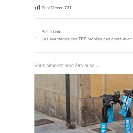
Post Views:
731
Navigation
Précédente
Post
Les avantages des TPE mobiles pas chers ave
de
précédent:
l’article
Vous aimerez peut-être aussi...