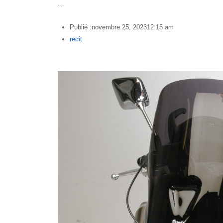
…
Publié :
novembre 25, 2023
12:15 am
Author
recit