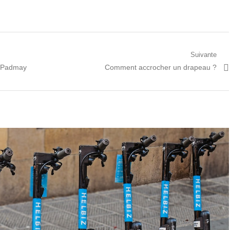
Suivante
Prochain
c Padmay
Comment accrocher un drapeau ?
article: