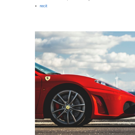
Author
recit