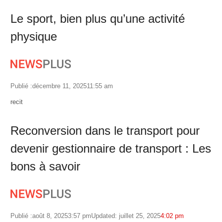
Le sport, bien plus qu’une activité
physique
Publié :
décembre 11, 2025
11:55 am
Author
recit
Reconversion dans le transport pour
devenir gestionnaire de transport : Les
bons à savoir
Publié :
août 8, 2025
3:57 pm
Updated: juillet 25, 2025
4:02 pm