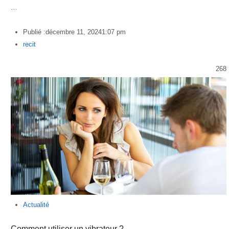
…
Publié :
décembre 11, 2024
1:07 pm
Author
recit
268
Actualité
Comment utiliser un vibrateur ?