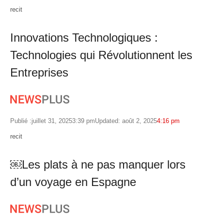
Author
recit
Innovations Technologiques :
Technologies qui Révolutionnent les
Entreprises
Publié :
juillet 31, 2025
3:39 pm
Updated: août 2, 2025
4:16 pm
Author
recit
￼Les plats à ne pas manquer lors
d’un voyage en Espagne