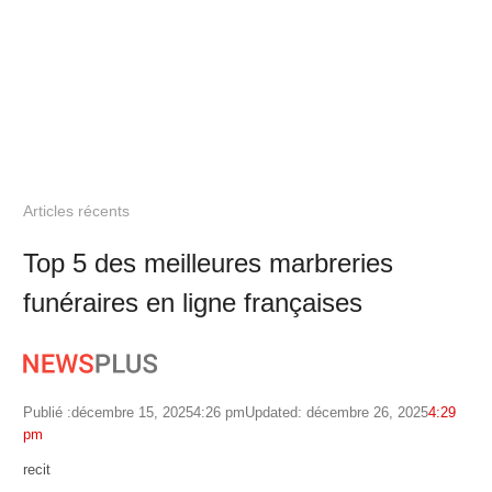
Articles récents
Top 5 des meilleures marbreries
funéraires en ligne françaises
Publié :
décembre 15, 2025
4:26 pm
Updated: décembre 26, 2025
4:29
pm
Author
recit