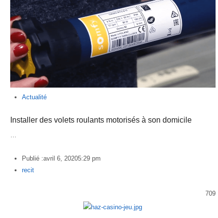
Actualité
Installer des volets roulants motorisés à son domicile
…
Publié :
avril 6, 2020
5:29 pm
Author
recit
709