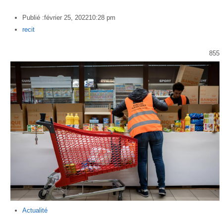
Publié :
février 25, 2022
10:28 pm
Author
recit
855
Actualité