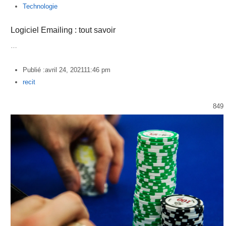
Technologie
Logiciel Emailing : tout savoir
…
Publié :
avril 24, 2021
11:46 pm
Author
recit
849