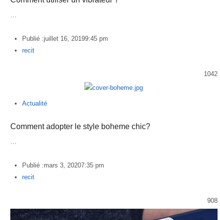
…
Publié :
juillet 16, 2019
9:45 pm
Author
recit
1042
Actualité
Comment adopter le style boheme chic?
…
Publié :
mars 3, 2020
7:35 pm
Author
recit
908