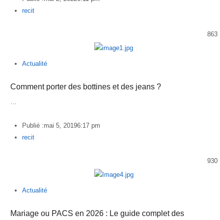
Author
recit
863
Actualité
Comment porter des bottines et des jeans ?
…
Publié :
mai 5, 2019
6:17 pm
Author
recit
930
Actualité
Mariage ou PACS en 2026 : Le guide complet des