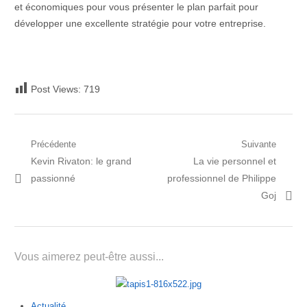
et économiques pour vous présenter le plan parfait pour
développer une excellente stratégie pour votre entreprise.
Post Views:
719
Navigation
Précédente
Suivante
Post
Prochain
Kevin Rivaton: le grand
La vie personnel et
de
précédent:
article:
passionné
professionnel de Philippe
l’article
Goj
Vous aimerez peut-être aussi...
Actualité