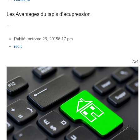
Les Avantages du tapis d’acupression
…
Publié :
octobre 23, 2019
6:17 pm
Author
recit
724