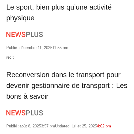
Le sport, bien plus qu’une activité
physique
Publié :
décembre 11, 2025
11:55 am
Author
recit
Reconversion dans le transport pour
devenir gestionnaire de transport : Les
bons à savoir
Publié :
août 8, 2025
3:57 pm
Updated: juillet 25, 2025
4:02 pm