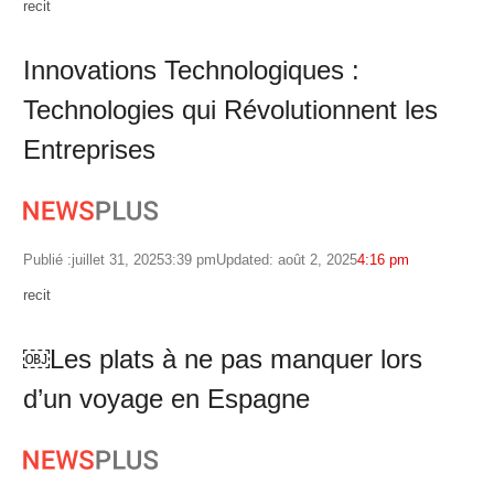
Author
recit
Innovations Technologiques :
Technologies qui Révolutionnent les
Entreprises
Publié :
juillet 31, 2025
3:39 pm
Updated: août 2, 2025
4:16 pm
Author
recit
￼Les plats à ne pas manquer lors
d’un voyage en Espagne