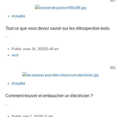
957
Actualité
Tout ce que vous devez savoir sur les rétrospective tools
…
Publié :
mars 26, 2020
11:49 am
Author
recit
901
Actualité
Comment trouver et embaucher un électricien ?
…
Publié :
mai 2, 2022
6:11 pm