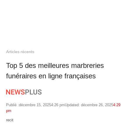
Articles récents
Top 5 des meilleures marbreries
funéraires en ligne françaises
Publié :
décembre 15, 2025
4:26 pm
Updated: décembre 26, 2025
4:29
pm
Author
recit