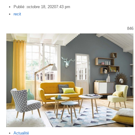
Publié :
octobre 18, 2020
7:43 pm
Author
recit
846
Actualité