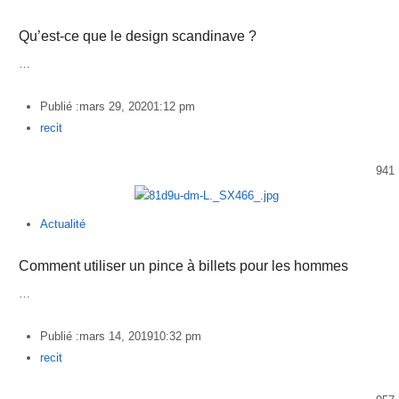
Qu’est-ce que le design scandinave ?
…
Publié :
mars 29, 2020
1:12 pm
Author
recit
941
Actualité
Comment utiliser un pince à billets pour les hommes
…
Publié :
mars 14, 2019
10:32 pm
Author
recit