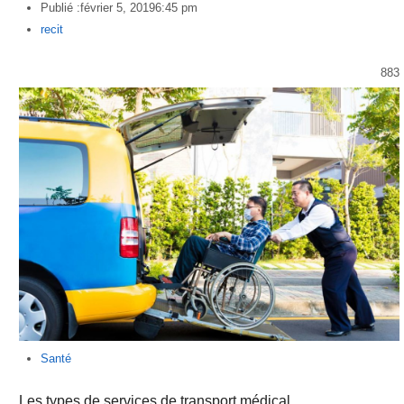
Publié :
février 5, 2019
6:45 pm
Author
recit
883
Santé
Les types de services de transport médical