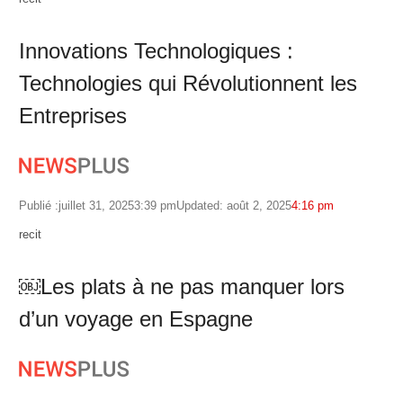
Innovations Technologiques :
Technologies qui Révolutionnent les
Entreprises
Publié :
juillet 31, 2025
3:39 pm
Updated: août 2, 2025
4:16 pm
Author
recit
￼Les plats à ne pas manquer lors
d’un voyage en Espagne