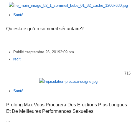
Santé
Qu’est-ce qu’un sommeil sécuritaire?
…
Publié :
septembre 26, 2019
2:09 pm
Author
recit
715
Santé
Prolong Max Vous Procurera Des Erections Plus Longues
Et De Meilleures Performances Sexuelles
…