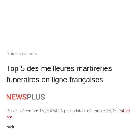
Articles récents
Top 5 des meilleures marbreries
funéraires en ligne françaises
Publié :
décembre 15, 2025
4:26 pm
Updated: décembre 26, 2025
4:29
pm
Author
recit