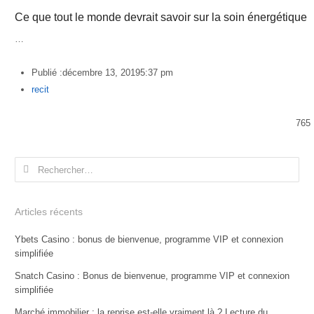
Ce que tout le monde devrait savoir sur la soin énergétique
…
Publié :
décembre 13, 2019
5:37 pm
Author
recit
765
Rechercher :
Articles récents
Ybets Casino : bonus de bienvenue, programme VIP et connexion
simplifiée
Snatch Casino : Bonus de bienvenue, programme VIP et connexion
simplifiée
Marché immobilier : la reprise est-elle vraiment là ? Lecture du