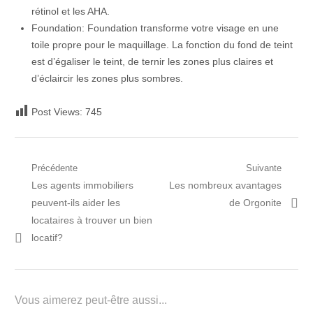
rétinol et les AHA.
Foundation: Foundation transforme votre visage en une
toile propre pour le maquillage. La fonction du fond de teint
est d’égaliser le teint, de ternir les zones plus claires et
d’éclaircir les zones plus sombres.
Post Views:
745
Navigation
Précédente
Suivante
Post
Prochain
Les agents immobiliers
Les nombreux avantages
de
précédent:
article:
peuvent-ils aider les
de Orgonite
l’article
locataires à trouver un bien
locatif?
Vous aimerez peut-être aussi...