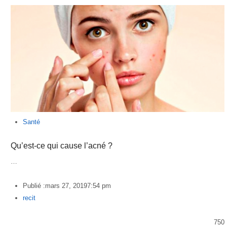
Santé
Qu’est-ce qui cause l’acné ?
…
Publié :
mars 27, 2019
7:54 pm
Author
recit
750