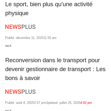
Le sport, bien plus qu’une activité
physique
Publié :
décembre 11, 2025
11:55 am
Author
recit
Reconversion dans le transport pour
devenir gestionnaire de transport : Les
bons à savoir
Publié :
août 8, 2025
3:57 pm
Updated: juillet 25, 2025
4:02 pm
Author
recit