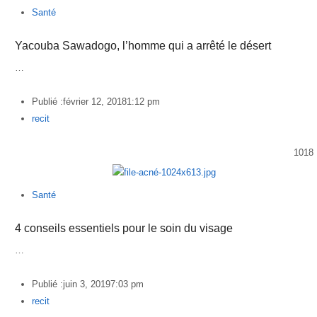
Santé
Yacouba Sawadogo, l’homme qui a arrêté le désert
…
Publié :
février 12, 2018
1:12 pm
Author
recit
1018
Santé
4 conseils essentiels pour le soin du visage
…
Publié :
juin 3, 2019
7:03 pm
Author
recit