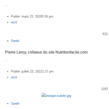
…
Publié :
mars 23, 2020
5:55 pm
Author
recit
812
Santé
Pierre Leroy, crétaeur du site Nutritionfacile.com
…
Publié :
juillet 23, 2022
1:27 pm
Author
recit
1183
Santé