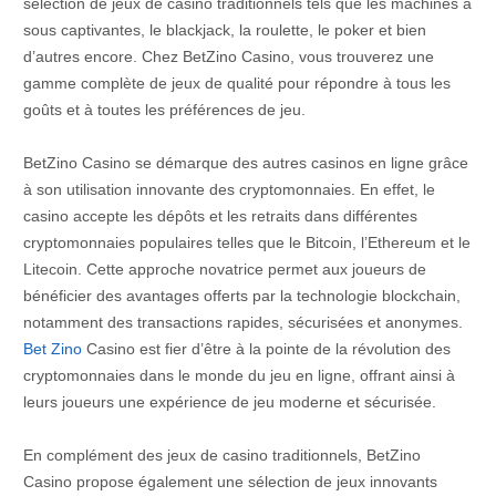
sélection de jeux de casino traditionnels tels que les machines à
sous captivantes, le blackjack, la roulette, le poker et bien
d’autres encore. Chez BetZino Casino, vous trouverez une
gamme complète de jeux de qualité pour répondre à tous les
goûts et à toutes les préférences de jeu.
BetZino Casino se démarque des autres casinos en ligne grâce
à son utilisation innovante des cryptomonnaies. En effet, le
casino accepte les dépôts et les retraits dans différentes
cryptomonnaies populaires telles que le Bitcoin, l’Ethereum et le
Litecoin. Cette approche novatrice permet aux joueurs de
bénéficier des avantages offerts par la technologie blockchain,
notamment des transactions rapides, sécurisées et anonymes.
Bet Zino
Casino est fier d’être à la pointe de la révolution des
cryptomonnaies dans le monde du jeu en ligne, offrant ainsi à
leurs joueurs une expérience de jeu moderne et sécurisée.
En complément des jeux de casino traditionnels, BetZino
Casino propose également une sélection de jeux innovants