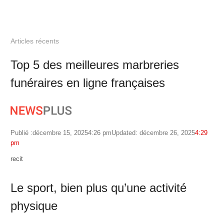
Articles récents
Top 5 des meilleures marbreries
funéraires en ligne françaises
Publié :
décembre 15, 2025
4:26 pm
Updated: décembre 26, 2025
4:29
pm
Author
recit
Le sport, bien plus qu’une activité
physique