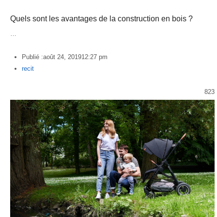
Quels sont les avantages de la construction en bois ?
…
Publié :
août 24, 2019
12:27 pm
Author
recit
823