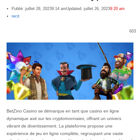
Publié :
juillet 28, 2023
9:14 am
Updated: juillet 26, 2023
9:20 am
Author
recit
603
BetZino Casino se démarque en tant que casino en ligne
dynamique axé sur les cryptomonnaies, offrant un univers
vibrant de divertissement. La plateforme propose une
expérience de jeu en ligne complète, regroupant une vaste