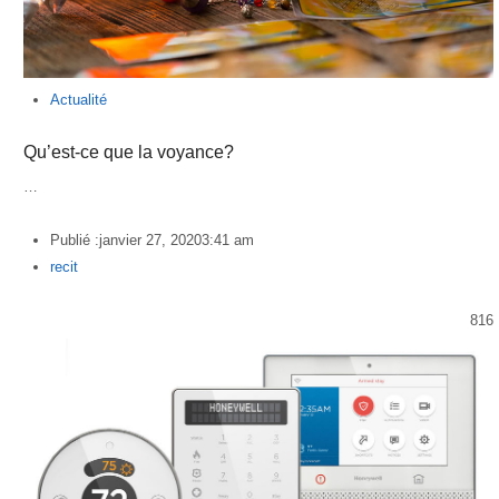
Actualité
Qu’est-ce que la voyance?
…
Publié :
janvier 27, 2020
3:41 am
Author
recit
816