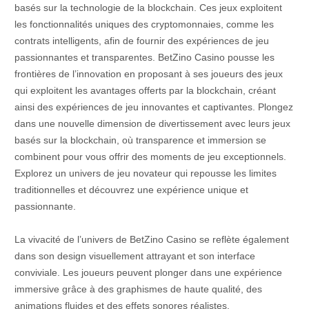
basés sur la technologie de la blockchain. Ces jeux exploitent
les fonctionnalités uniques des cryptomonnaies, comme les
contrats intelligents, afin de fournir des expériences de jeu
passionnantes et transparentes. BetZino Casino pousse les
frontières de l’innovation en proposant à ses joueurs des jeux
qui exploitent les avantages offerts par la blockchain, créant
ainsi des expériences de jeu innovantes et captivantes. Plongez
dans une nouvelle dimension de divertissement avec leurs jeux
basés sur la blockchain, où transparence et immersion se
combinent pour vous offrir des moments de jeu exceptionnels.
Explorez un univers de jeu novateur qui repousse les limites
traditionnelles et découvrez une expérience unique et
passionnante.
La vivacité de l’univers de BetZino Casino se reflète également
dans son design visuellement attrayant et son interface
conviviale. Les joueurs peuvent plonger dans une expérience
immersive grâce à des graphismes de haute qualité, des
animations fluides et des effets sonores réalistes.