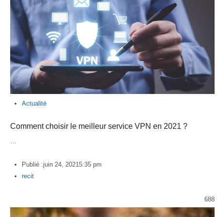
Actualité
Comment choisir le meilleur service VPN en 2021 ?
…
Publié :
juin 24, 2021
5:35 pm
Author
recit
688