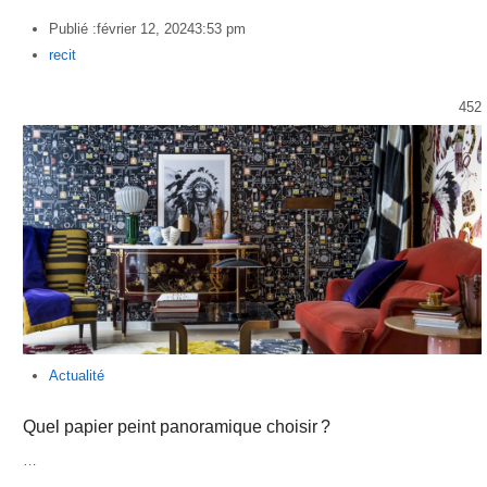
Publié :
février 12, 2024
3:53 pm
Author
recit
452
Actualité
Quel papier peint panoramique choisir ?
…