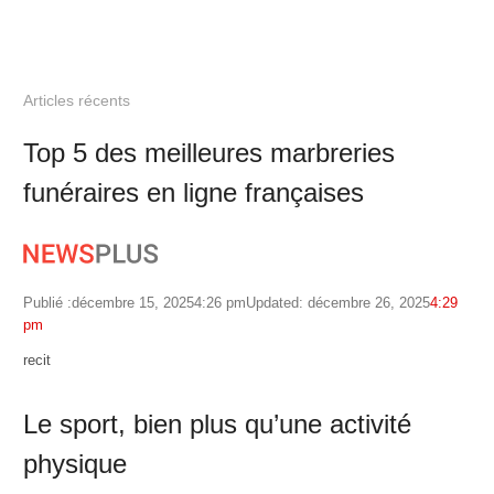
Articles récents
Top 5 des meilleures marbreries
funéraires en ligne françaises
Publié :
décembre 15, 2025
4:26 pm
Updated: décembre 26, 2025
4:29
pm
Author
recit
Le sport, bien plus qu’une activité
physique