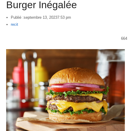
Burger Inégalée
Publié :
septembre 13, 2023
7:53 pm
Author
recit
664