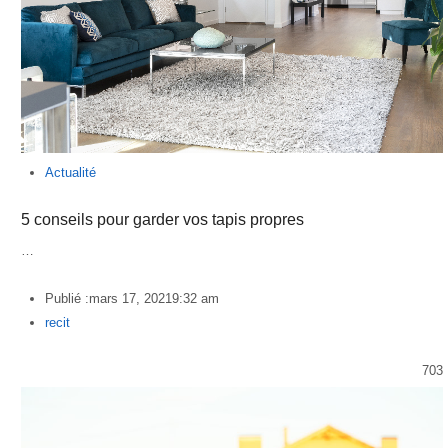
Actualité
5 conseils pour garder vos tapis propres
…
Publié :
mars 17, 2021
9:32 am
Author
recit
703