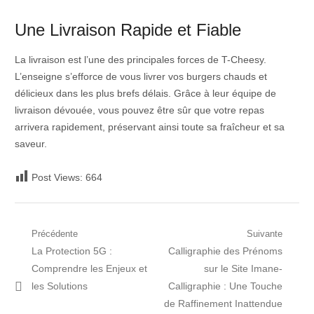
Une Livraison Rapide et Fiable
La livraison est l’une des principales forces de T-Cheesy.
L’enseigne s’efforce de vous livrer vos burgers chauds et
délicieux dans les plus brefs délais. Grâce à leur équipe de
livraison dévouée, vous pouvez être sûr que votre repas
arrivera rapidement, préservant ainsi toute sa fraîcheur et sa
saveur.
Post Views:
664
Navigation
Précédente
Suivante
Post
Prochain
La Protection 5G :
Calligraphie des Prénoms
de
précédent:
article:
Comprendre les Enjeux et
sur le Site Imane-
l’article
les Solutions
Calligraphie : Une Touche
de Raffinement Inattendue