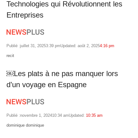
Technologies qui Révolutionnent les
Entreprises
Publié :
juillet 31, 2025
3:39 pm
Updated: août 2, 2025
4:16 pm
Author
recit
￼Les plats à ne pas manquer lors
d’un voyage en Espagne
Publié :
novembre 1, 2024
10:34 am
Updated:
10:35 am
Author
dominique dominique