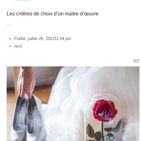
Les critères de choix d’un maitre d’œuvre
…
Publié :
juillet 26, 2022
11:04 pm
Author
recit
707