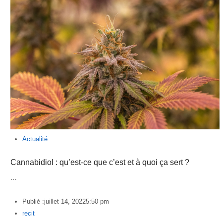
Actualité
Cannabidiol : qu’est-ce que c’est et à quoi ça sert ?
…
Publié :
juillet 14, 2022
5:50 pm
Author
recit