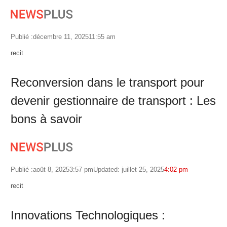
Publié :
décembre 11, 2025
11:55 am
Author
recit
Reconversion dans le transport pour
devenir gestionnaire de transport : Les
bons à savoir
Publié :
août 8, 2025
3:57 pm
Updated: juillet 25, 2025
4:02 pm
Author
recit
Innovations Technologiques :