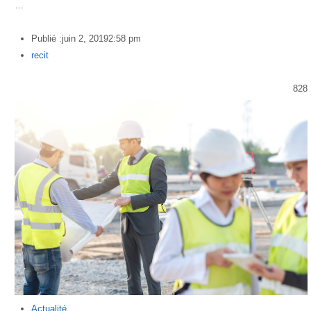
…
Publié :
juin 2, 2019
2:58 pm
Author
recit
828
Actualité