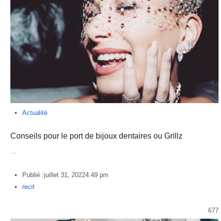
Actualité
Conseils pour le port de bijoux dentaires ou Grillz
…
Publié :
juillet 31, 2022
4:49 pm
Author
recit
677