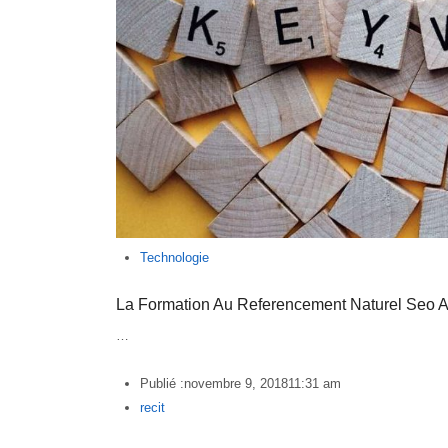
Technologie
La Formation Au Referencement Naturel Seo A
…
Publié :
novembre 9, 2018
11:31 am
Author
recit