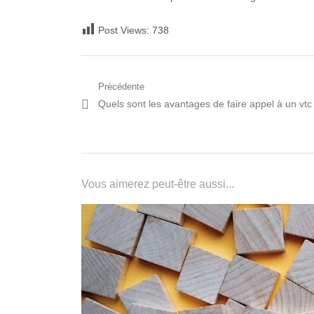
Post Views:
738
Navigation
Précédente
Post
Quels sont les avantages de faire appel à un vtc
de
précédent:
l’article
Vous aimerez peut-être aussi...