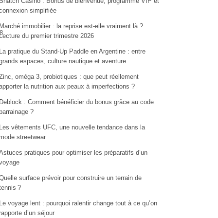
Snatch Casino : Bonus de bienvenue, programme VIP et
connexion simplifiée
Marché immobilier : la reprise est-elle vraiment là ?
8
Lecture du premier trimestre 2026
La pratique du Stand-Up Paddle en Argentine : entre
grands espaces, culture nautique et aventure
Zinc, oméga 3, probiotiques : que peut réellement
apporter la nutrition aux peaux à imperfections ?
Deblock : Comment bénéficier du bonus grâce au code
parrainage ?
Les vêtements UFC, une nouvelle tendance dans la
mode streetwear
Astuces pratiques pour optimiser les préparatifs d’un
voyage
Quelle surface prévoir pour construire un terrain de
tennis ?
Le voyage lent : pourquoi ralentir change tout à ce qu’on
rapporte d’un séjour