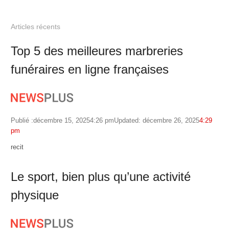
Articles récents
Top 5 des meilleures marbreries
funéraires en ligne françaises
Publié :
décembre 15, 2025
4:26 pm
Updated: décembre 26, 2025
4:29
pm
Author
recit
Le sport, bien plus qu’une activité
physique