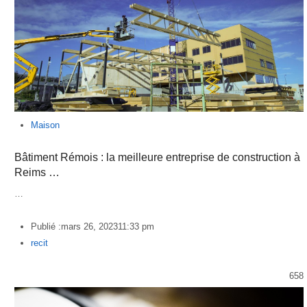
Maison
Bâtiment Rémois : la meilleure entreprise de construction à
Reims …
…
Publié :
mars 26, 2023
11:33 pm
Author
recit
658