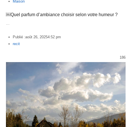
Maison
￼Quel parfum d’ambiance choisir selon votre humeur ?
…
Publié :
août 26, 2025
4:52 pm
Author
recit
186