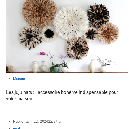
Maison
Les juju hats : l’accessoire bohème indispensable pour
votre maison
…
Publié :
avril 12, 2024
12:37 am
Author
recit