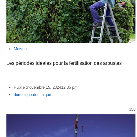
Maison
Les périodes idéales pour la fertilisation des arbustes
…
Publié :
novembre 15, 2024
12:35 pm
Author
dominique dominique
358