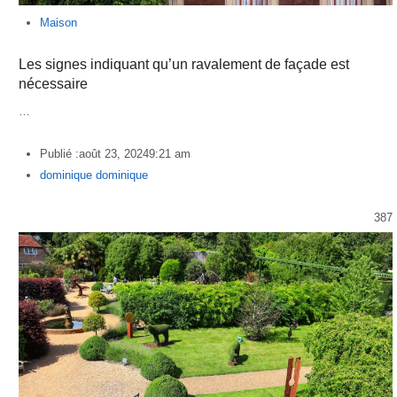
Maison
Les signes indiquant qu’un ravalement de façade est
nécessaire
…
Publié :
août 23, 2024
9:21 am
Author
dominique dominique
387