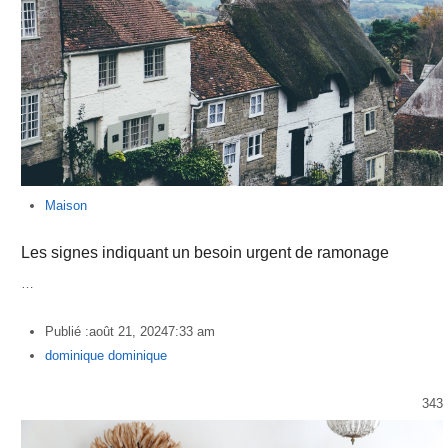
Maison
Les signes indiquant un besoin urgent de ramonage
…
Publié :
août 21, 2024
7:33 am
Author
dominique dominique
343