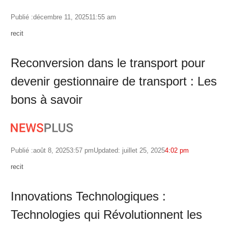
Publié :
décembre 11, 2025
11:55 am
Author
recit
Reconversion dans le transport pour
devenir gestionnaire de transport : Les
bons à savoir
Publié :
août 8, 2025
3:57 pm
Updated: juillet 25, 2025
4:02 pm
Author
recit
Innovations Technologiques :
Technologies qui Révolutionnent les