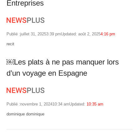
Entreprises
Publié :
juillet 31, 2025
3:39 pm
Updated: août 2, 2025
4:16 pm
Author
recit
￼Les plats à ne pas manquer lors
d’un voyage en Espagne
Publié :
novembre 1, 2024
10:34 am
Updated:
10:35 am
Author
dominique dominique