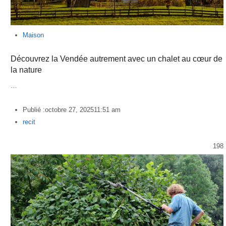
Maison
Découvrez la Vendée autrement avec un chalet au cœur de
la nature
…
Publié :
octobre 27, 2025
11:51 am
Author
recit
198