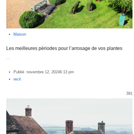
Maison
Les meilleures périodes pour l’arrosage de vos plantes
…
Publié :
novembre 12, 2024
6:13 pm
Author
recit
391