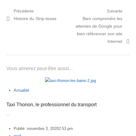
Navigation
Précédente
Suivante
Post
Prochain
Histoire du Strip-tease
Bien comprendre les
de
précédent:
article:
attentes de Google pour
l’article
bien référencer son site
Internet
Vous aimerez peut-être aussi...
Actualité
Taxi Thonon, le professionnel du transport
…
Publié :
novembre 3, 2020
2:53 pm
Author
recit