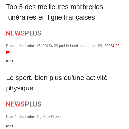
Top 5 des meilleures marbreries
funéraires en ligne françaises
Publié :
décembre 15, 2025
4:26 pm
Updated: décembre 26, 2025
4:29
pm
Author
recit
Le sport, bien plus qu’une activité
physique
Publié :
décembre 11, 2025
11:55 am
Author
recit