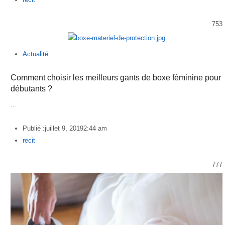
753
Actualité
Comment choisir les meilleurs gants de boxe féminine pour
débutants ?
…
Publié :
juillet 9, 2019
2:44 am
Author
recit
777