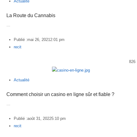
Actualité
La Route du Cannabis
…
Publié :
mai 26, 2021
2:01 pm
Author
recit
826
Actualité
Comment choisir un casino en ligne sûr et fiable ?
…
Publié :
août 31, 2022
5:10 pm
Author
recit