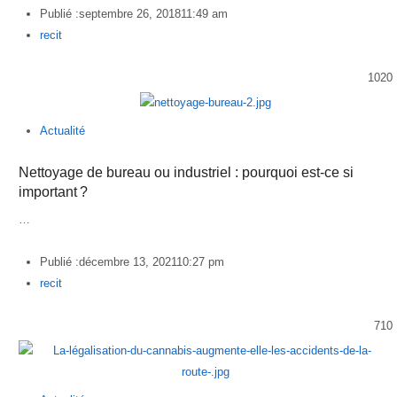
Publié :
septembre 26, 2018
11:49 am
Author
recit
1020
Actualité
Nettoyage de bureau ou industriel : pourquoi est-ce si
important ?
…
Publié :
décembre 13, 2021
10:27 pm
Author
recit
710