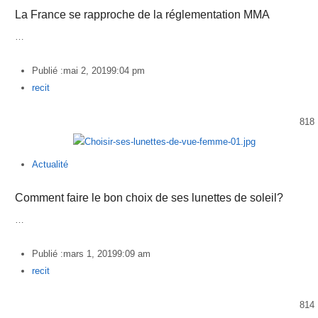
La France se rapproche de la réglementation MMA
…
Publié :
mai 2, 2019
9:04 pm
Author
recit
818
Actualité
Comment faire le bon choix de ses lunettes de soleil?
…
Publié :
mars 1, 2019
9:09 am
Author
recit
814