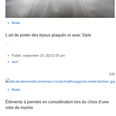
Mode
L’art de porter des bijoux plaqués or avec Style
…
Publié :
septembre 19, 2023
2:00 pm
Author
recit
648
Mode
Éléments à prendre en considération lors du choix d’une
robe de mariée
…