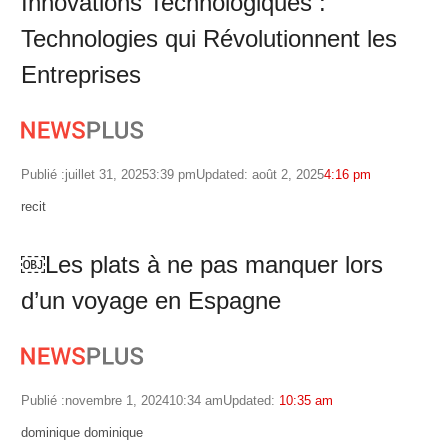
Innovations Technologiques :
Technologies qui Révolutionnent les
Entreprises
Publié :
juillet 31, 2025
3:39 pm
Updated: août 2, 2025
4:16 pm
Author
recit
￼Les plats à ne pas manquer lors
d’un voyage en Espagne
Publié :
novembre 1, 2024
10:34 am
Updated:
10:35 am
Author
dominique dominique