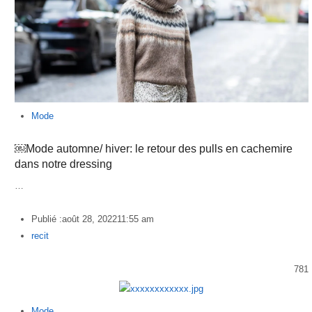
Mode
￼Mode automne/ hiver: le retour des pulls en cachemire
dans notre dressing
…
Publié :
août 28, 2022
11:55 am
Author
recit
781
Mode