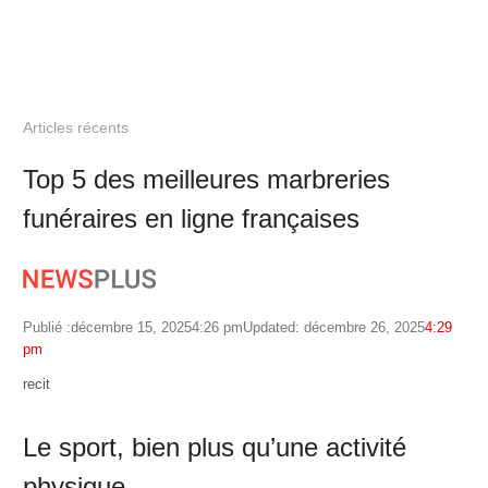
Articles récents
Top 5 des meilleures marbreries
funéraires en ligne françaises
Publié :
décembre 15, 2025
4:26 pm
Updated: décembre 26, 2025
4:29
pm
Author
recit
Le sport, bien plus qu’une activité
physique