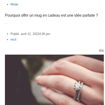
Mode
Pourquoi offrir un mug en cadeau est une idée parfaite ?
…
Publié :
avril 12, 2022
4:06 pm
Author
recit
856