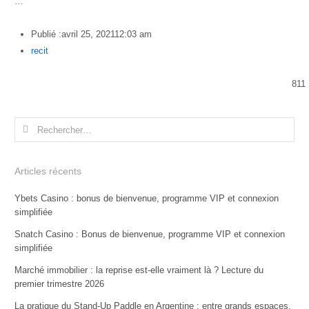
…
Publié :
avril 25, 2021
12:03 am
Author
recit
811
Rechercher :
Articles récents
Ybets Casino : bonus de bienvenue, programme VIP et connexion
simplifiée
Snatch Casino : Bonus de bienvenue, programme VIP et connexion
simplifiée
Marché immobilier : la reprise est-elle vraiment là ? Lecture du
premier trimestre 2026
La pratique du Stand-Up Paddle en Argentine : entre grands espaces,