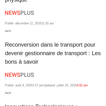
Publié :
décembre 11, 2025
11:55 am
Author
recit
Reconversion dans le transport pour
devenir gestionnaire de transport : Les
bons à savoir
Publié :
août 8, 2025
3:57 pm
Updated: juillet 25, 2025
4:02 pm
Author
recit