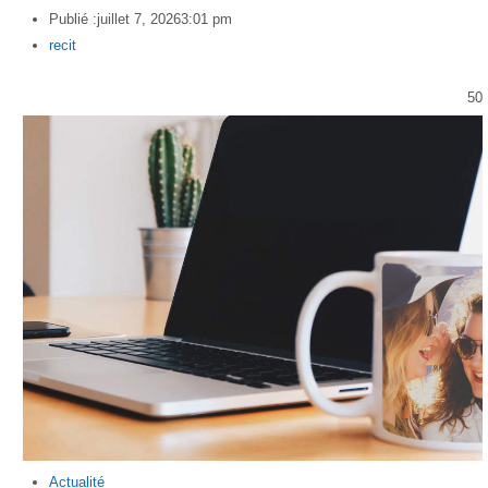
Publié :
juillet 7, 2026
3:01 pm
Author
recit
50
Actualité