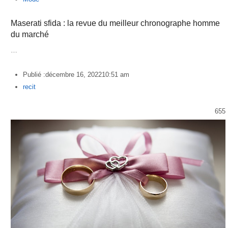
Maserati sfida : la revue du meilleur chronographe homme
du marché
…
Publié :
décembre 16, 2022
10:51 am
Author
recit
655