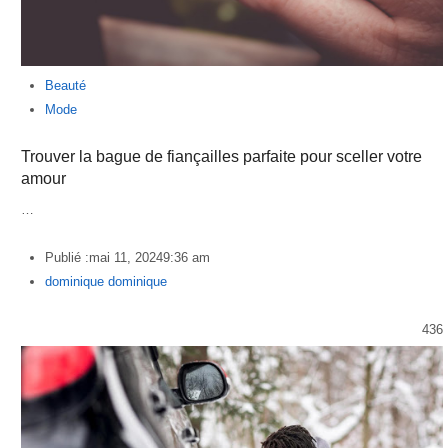
Beauté
Mode
Trouver la bague de fiançailles parfaite pour sceller votre
amour
…
Publié :
mai 11, 2024
9:36 am
Author
dominique dominique
436