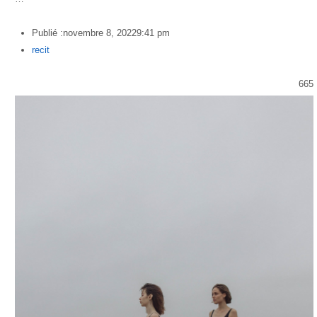
Publié :
novembre 8, 2022
9:41 pm
Author
recit
665