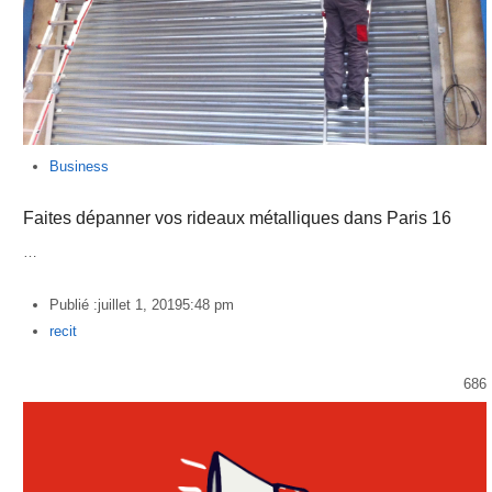
Business
Faites dépanner vos rideaux métalliques dans Paris 16
…
Publié :
juillet 1, 2019
5:48 pm
Author
recit
686