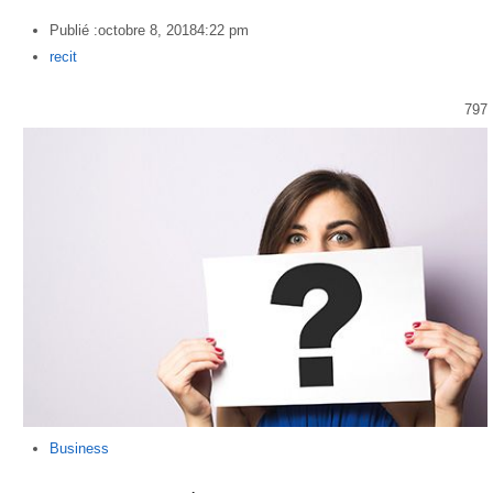
Publié :
octobre 8, 2018
4:22 pm
Author
recit
797
Business