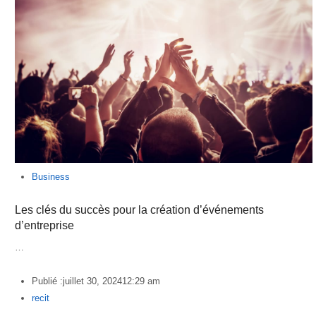
Business
Les clés du succès pour la création d’événements
d’entreprise
…
Publié :
juillet 30, 2024
12:29 am
Author
recit