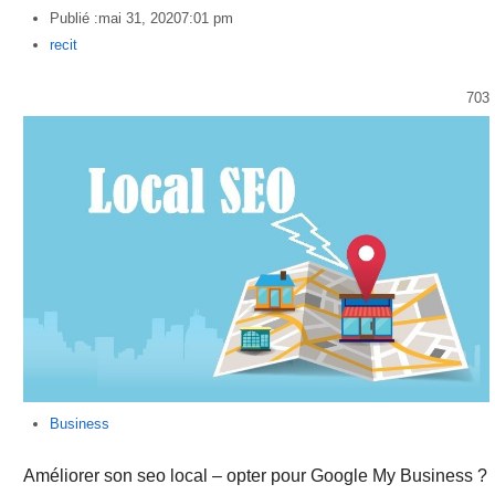
Publié :
mai 31, 2020
7:01 pm
Author
recit
703
Business
Améliorer son seo local – opter pour Google My Business ?