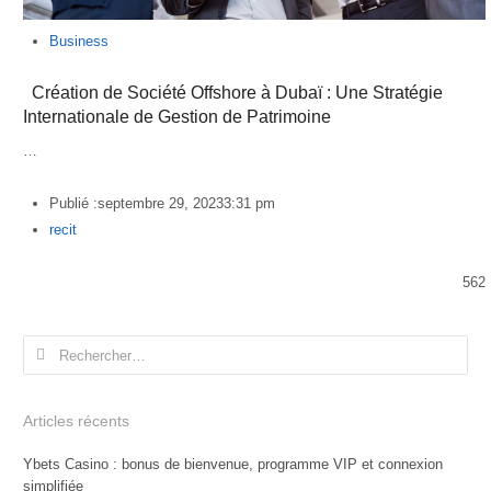
Business
Création de Société Offshore à Dubaï : Une Stratégie
Internationale de Gestion de Patrimoine
…
Publié :
septembre 29, 2023
3:31 pm
Author
recit
562
Rechercher :
Articles récents
Ybets Casino : bonus de bienvenue, programme VIP et connexion
simplifiée