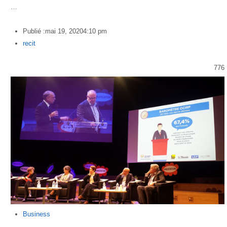
…
Publié :
mai 19, 2020
4:10 pm
Author
recit
776
Business