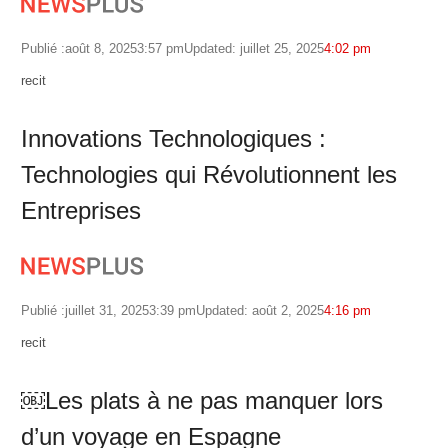
Publié :
août 8, 2025
3:57 pm
Updated: juillet 25, 2025
4:02 pm
Author
recit
Innovations Technologiques :
Technologies qui Révolutionnent les
Entreprises
Publié :
juillet 31, 2025
3:39 pm
Updated: août 2, 2025
4:16 pm
Author
recit
￼Les plats à ne pas manquer lors
d’un voyage en Espagne