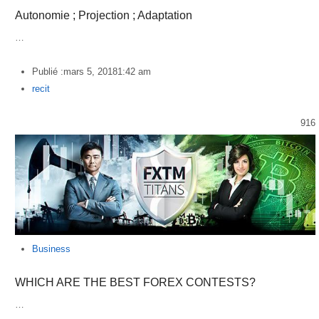
Autonomie ; Projection ; Adaptation
…
Publié :
mars 5, 2018
1:42 am
Author
recit
916
Business
WHICH ARE THE BEST FOREX CONTESTS?
…