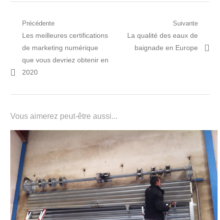
Navigation
Précédente
Suivante
Post
Prochain
Les meilleures certifications
La qualité des eaux de
de
précédent:
article:
de marketing numérique
baignade en Europe
l’article
que vous devriez obtenir en
2020
Vous aimerez peut-être aussi...