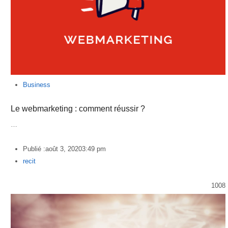
Business
Le webmarketing : comment réussir ?
…
Publié :
août 3, 2020
3:49 pm
Author
recit
1008