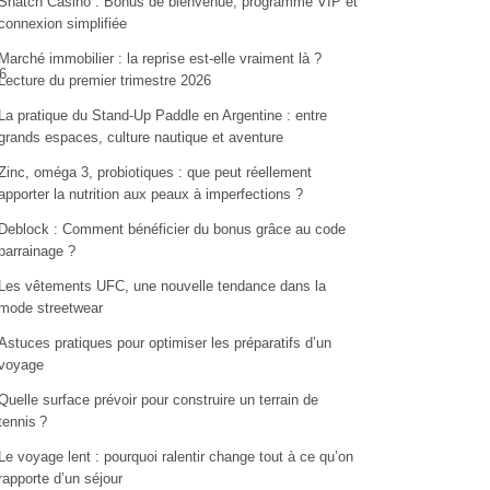
Snatch Casino : Bonus de bienvenue, programme VIP et
connexion simplifiée
Marché immobilier : la reprise est-elle vraiment là ?
6
Lecture du premier trimestre 2026
La pratique du Stand-Up Paddle en Argentine : entre
grands espaces, culture nautique et aventure
Zinc, oméga 3, probiotiques : que peut réellement
apporter la nutrition aux peaux à imperfections ?
Deblock : Comment bénéficier du bonus grâce au code
parrainage ?
Les vêtements UFC, une nouvelle tendance dans la
mode streetwear
Astuces pratiques pour optimiser les préparatifs d’un
voyage
Quelle surface prévoir pour construire un terrain de
tennis ?
Le voyage lent : pourquoi ralentir change tout à ce qu’on
rapporte d’un séjour