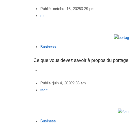
Publié :
octobre 16, 2025
3:29 pm
Author
recit
Business
Ce que vous devez savoir à propos du portage 
…
Publié :
juin 4, 2020
9:56 am
Author
recit
Business