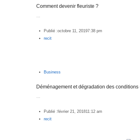
Comment devenir fleuriste ?
…
Publié :
octobre 11, 2019
7:38 pm
Author
recit
Business
Déménagement et dégradation des conditions d
…
Publié :
février 21, 2018
11:12 am
Author
recit