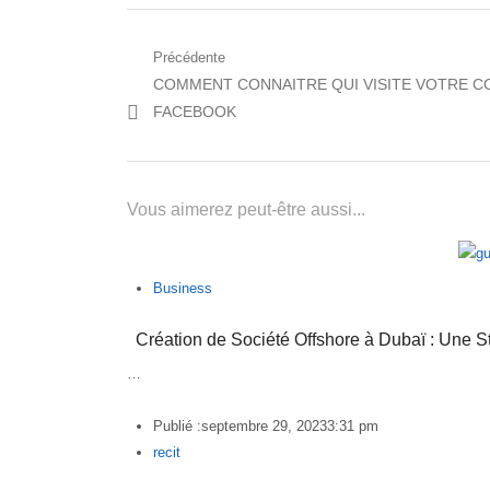
Navigation
Précédente
Post
COMMENT CONNAITRE QUI VISITE VOTRE 
de
précédent:
FACEBOOK
l’article
Vous aimerez peut-être aussi...
Business
Création de Société Offshore à Dubaï : Une St
…
Publié :
septembre 29, 2023
3:31 pm
Author
recit