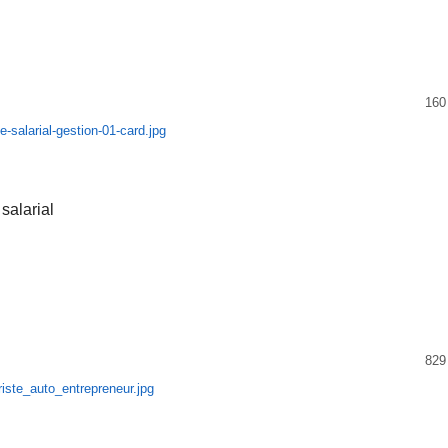
160
salarial
829