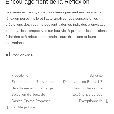
Encouragement de la Réflexion
Les séances de voyance pas chères peuvent encourager la
réflexion personnelle et l’auto-analyse. Les conseils et les
prédictions des voyants peuvent aider les individus à envisager
de nouvelles perspectives sur leur vie, à prendre des décisions
éclairées et à mieux comprendre leurs émotions et leurs
motivations.
Post Views:
611
Navigation
Précédente
Suivante
Post
Prochain
Exploration de l’Univers du
Découvrez les Bonus K8
de
précédent:
article:
Divertissement : La Large
Casino : Vivez une
l’article
Sélection de Jeux de
Expérience de Jeu
Casino Crypto Proposée
Exceptionnelle
par Mega Dice