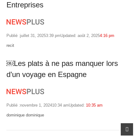
Entreprises
Publié :
juillet 31, 2025
3:39 pm
Updated: août 2, 2025
4:16 pm
Author
recit
￼Les plats à ne pas manquer lors
d’un voyage en Espagne
Publié :
novembre 1, 2024
10:34 am
Updated:
10:35 am
Author
dominique dominique
scrol
to