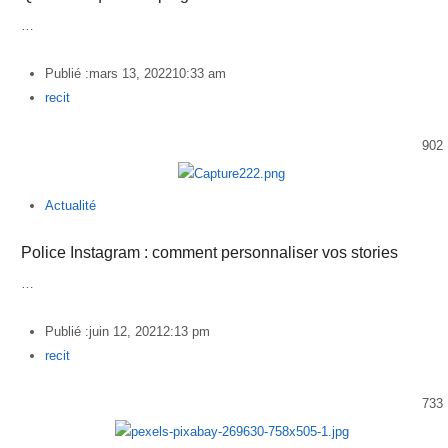
…
Publié :
mars 13, 2022
10:33 am
Author
recit
902
Actualité
Police Instagram : comment personnaliser vos stories
…
Publié :
juin 12, 2021
2:13 pm
Author
recit
733