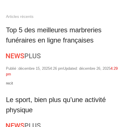
Articles récents
Top 5 des meilleures marbreries
funéraires en ligne françaises
Publié :
décembre 15, 2025
4:26 pm
Updated: décembre 26, 2025
4:29
pm
Author
recit
Le sport, bien plus qu’une activité
physique