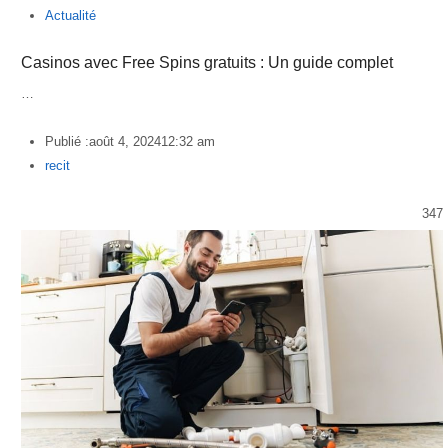
Actualité
Casinos avec Free Spins gratuits : Un guide complet
…
Publié :
août 4, 2024
12:32 am
Author
recit
347