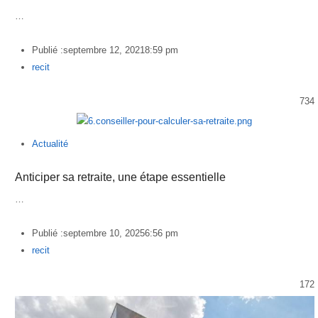
…
Publié :
septembre 12, 2021
8:59 pm
Author
recit
734
Actualité
Anticiper sa retraite, une étape essentielle
…
Publié :
septembre 10, 2025
6:56 pm
Author
recit
172