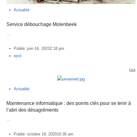
Actualité
Service débouchage Molenbeek
…
Publié :
juin 16, 2023
2:18 pm
Author
recit
584
Actualité
Maintenance informatique : des points clés pour se tenir à
l’abri des désagréments
…
Publié :
octobre 18, 2020
10:35 am