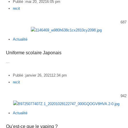
Publié :
mai 20, 2021
6:05 pm
Author
recit
687
Actualité
Uniforme scolaire Japonais
…
Publié :
janvier 26, 2021
12:34 pm
Author
recit
942
Actualité
Qu’est-ce que le vaping ?