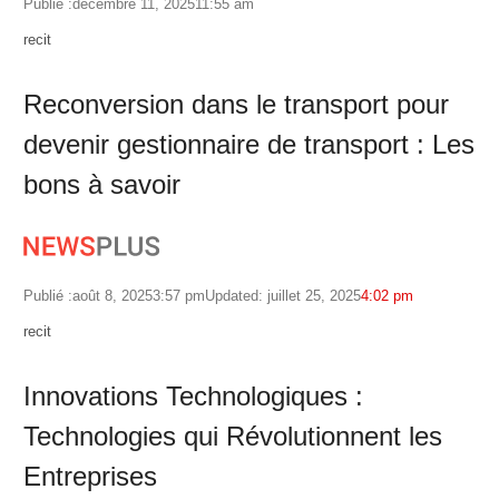
Publié :
décembre 11, 2025
11:55 am
Author
recit
Reconversion dans le transport pour
devenir gestionnaire de transport : Les
bons à savoir
Publié :
août 8, 2025
3:57 pm
Updated: juillet 25, 2025
4:02 pm
Author
recit
Innovations Technologiques :
Technologies qui Révolutionnent les
Entreprises