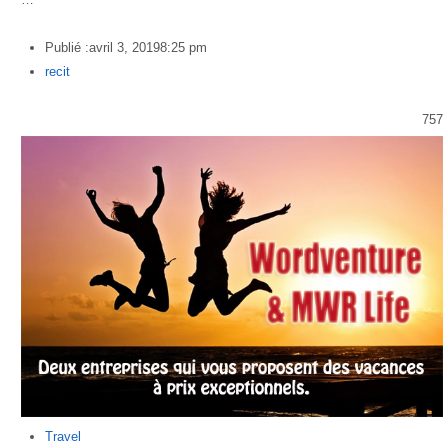
Publié :
avril 3, 2019
8:25 pm
Author
recit
757
Travel