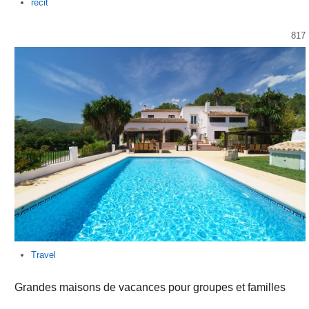
Author
recit
817
Travel
Grandes maisons de vacances pour groupes et familles
…