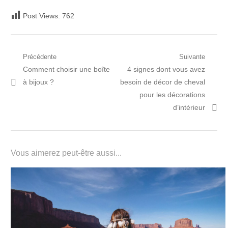
Post Views:
762
Navigation
Précédente
Suivante
Post
Prochain
Comment choisir une boîte
4 signes dont vous avez
de
précédent:
article:
à bijoux ?
besoin de décor de cheval
l’article
pour les décorations
d’intérieur
Vous aimerez peut-être aussi...