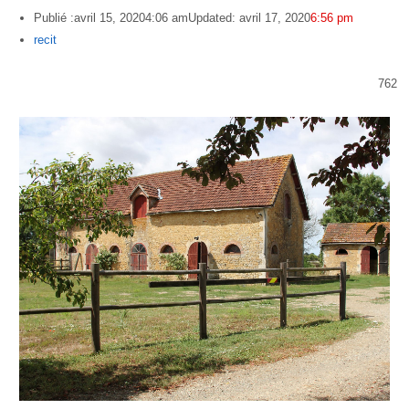
Publié :
avril 15, 2020
4:06 am
Updated: avril 17, 2020
6:56 pm
Author
recit
762