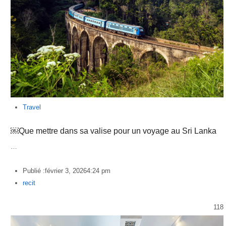
Travel
￼Que mettre dans sa valise pour un voyage au Sri Lanka
…
Publié :
février 3, 2026
4:24 pm
Author
recit
118