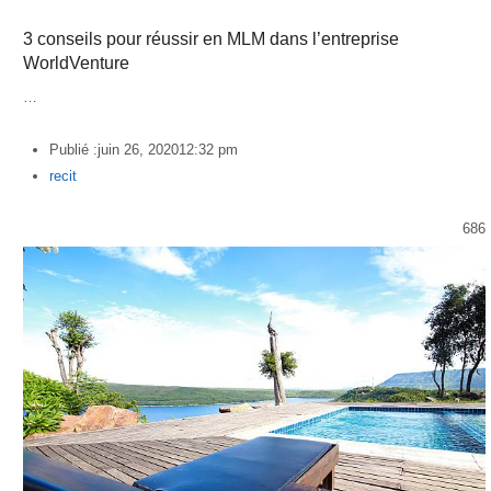
3 conseils pour réussir en MLM dans l’entreprise
WorldVenture
…
Publié :
juin 26, 2020
12:32 pm
Author
recit
686