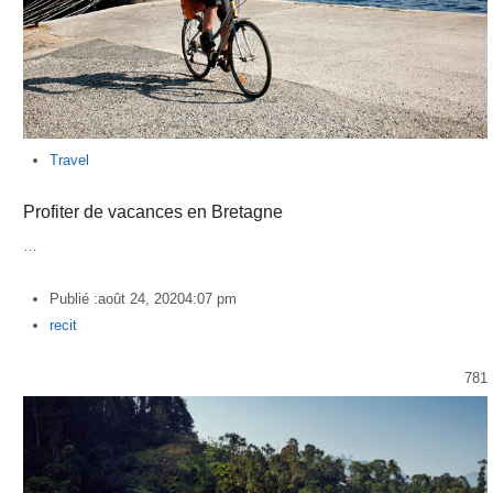
Travel
Profiter de vacances en Bretagne
…
Publié :
août 24, 2020
4:07 pm
Author
recit
781