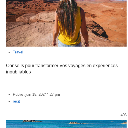
Travel
Conseils pour transformer Vos voyages en expériences
inoubliables
…
Publié :
juin 19, 2024
4:27 pm
Author
recit
406