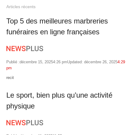
Articles récents
Top 5 des meilleures marbreries
funéraires en ligne françaises
Publié :
décembre 15, 2025
4:26 pm
Updated: décembre 26, 2025
4:29
pm
Author
recit
Le sport, bien plus qu’une activité
physique