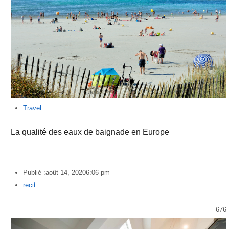
Travel
La qualité des eaux de baignade en Europe
…
Publié :
août 14, 2020
6:06 pm
Author
recit
676