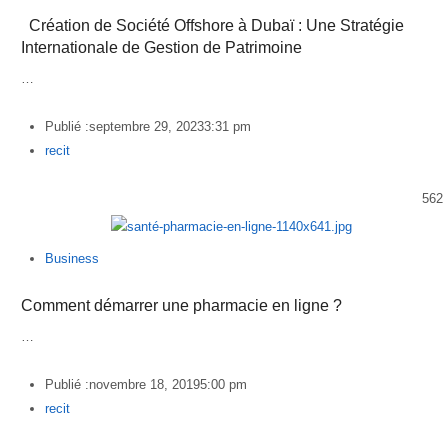
Création de Société Offshore à Dubaï : Une Stratégie
Internationale de Gestion de Patrimoine
…
Publié :
septembre 29, 2023
3:31 pm
Author
recit
562
Business
Comment démarrer une pharmacie en ligne ?
…
Publié :
novembre 18, 2019
5:00 pm
Author
recit