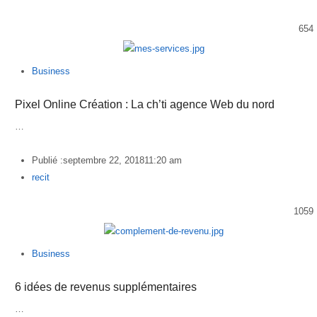
654
Business
Pixel Online Création : La ch’ti agence Web du nord
…
Publié :
septembre 22, 2018
11:20 am
Author
recit
1059
Business
6 idées de revenus supplémentaires
…