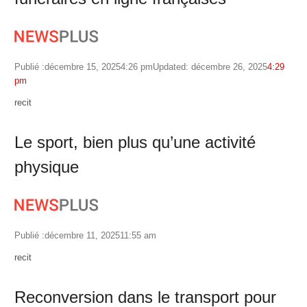
Publié :
décembre 15, 2025
4:26 pm
Updated: décembre 26, 2025
4:29
pm
Author
recit
Le sport, bien plus qu’une activité
physique
Publié :
décembre 11, 2025
11:55 am
Author
recit
Reconversion dans le transport pour