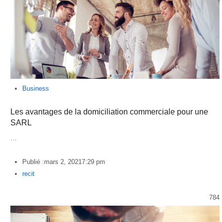
Business
Les avantages de la domiciliation commerciale pour une
SARL
…
Publié :
mars 2, 2021
7:29 pm
Author
recit
784