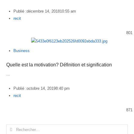
Publié :
décembre 14, 2018
10:55 am
Author
recit
801
Business
Quelle est la motivation? Définition et signification
…
Publié :
octobre 14, 2019
8:40 pm
Author
recit
871
Rechercher :