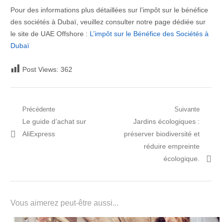
Pour des informations plus détaillées sur l’impôt sur le bénéfice
des sociétés à Dubaï, veuillez consulter notre page dédiée sur
le site de UAE Offshore :
L’impôt sur le Bénéfice des Sociétés à
Dubaï
Post Views:
362
Navigation
Précédente
Suivante
Post
Prochain
Le guide d’achat sur
Jardins écologiques :
de
précédent:
article:
AliExpress
préserver biodiversité et
l’article
réduire empreinte
écologique.
Vous aimerez peut-être aussi...