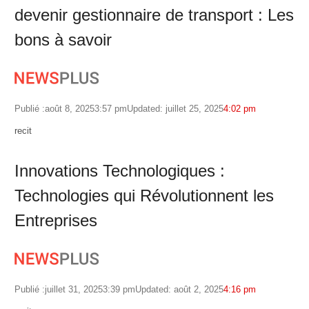
devenir gestionnaire de transport : Les
bons à savoir
Publié :
août 8, 2025
3:57 pm
Updated: juillet 25, 2025
4:02 pm
Author
recit
Innovations Technologiques :
Technologies qui Révolutionnent les
Entreprises
Publié :
juillet 31, 2025
3:39 pm
Updated: août 2, 2025
4:16 pm