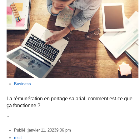
Business
La rémunération en portage salarial, comment est-ce que
ça fonctionne ?
…
Publié :
janvier 11, 2023
9:06 pm
Author
recit