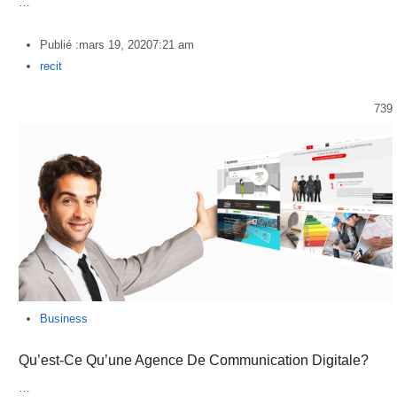
…
Publié :
mars 19, 2020
7:21 am
Author
recit
739
Business
Qu’est-Ce Qu’une Agence De Communication Digitale?
…