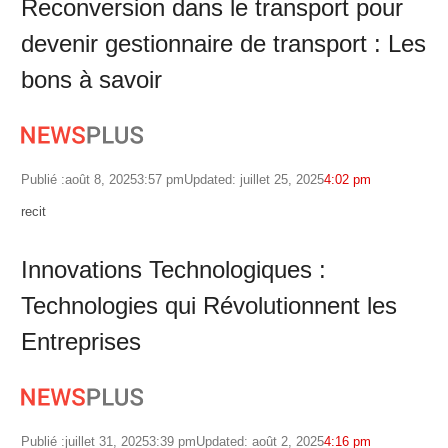
Reconversion dans le transport pour
devenir gestionnaire de transport : Les
bons à savoir
Publié :
août 8, 2025
3:57 pm
Updated: juillet 25, 2025
4:02 pm
Author
recit
Innovations Technologiques :
Technologies qui Révolutionnent les
Entreprises
Publié :
juillet 31, 2025
3:39 pm
Updated: août 2, 2025
4:16 pm