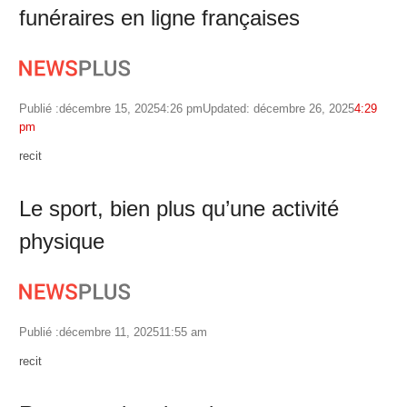
funéraires en ligne françaises
Publié :
décembre 15, 2025
4:26 pm
Updated: décembre 26, 2025
4:29
pm
Author
recit
Le sport, bien plus qu’une activité
physique
Publié :
décembre 11, 2025
11:55 am
Author
recit