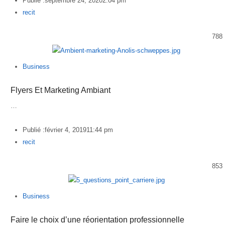
Publié :
septembre 24, 2020
2:04 pm
Author
recit
788
Business
Flyers Et Marketing Ambiant
…
Publié :
février 4, 2019
11:44 pm
Author
recit
853
Business
Faire le choix d’une réorientation professionnelle