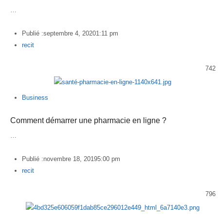
…
Publié :
septembre 4, 2020
1:11 pm
Author
recit
742
Business
Comment démarrer une pharmacie en ligne ?
…
Publié :
novembre 18, 2019
5:00 pm
Author
recit
796