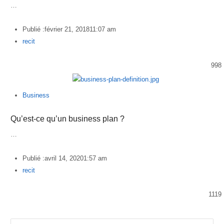
…
Publié :
février 21, 2018
11:07 am
Author
recit
998
Business
Qu’est-ce qu’un business plan ?
…
Publié :
avril 14, 2020
1:57 am
Author
recit
1119
Rechercher :