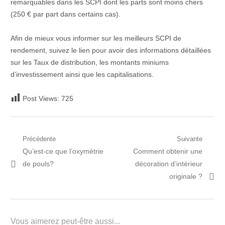
remarquables dans les SCPI dont les parts sont moins chers
(250 € par part dans certains cas).
Afin de mieux vous informer sur les meilleurs SCPI de
rendement, suivez le lien pour avoir des informations détaillées
sur les Taux de distribution, les montants miniums
d’investissement ainsi que les capitalisations.
Post Views:
725
Navigation
Précédente
Suivante
Post
Prochain
Qu’est-ce que l’oxymétrie
Comment obtenir une
de
précédent:
article:
de pouls?
décoration d’intérieur
l’article
originale ?
Vous aimerez peut-être aussi...