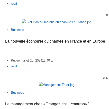
Author
recit
358
Business
La nouvelle économie du chanvre en France et en Europe
…
Publié :
juillet 23, 2024
12:40 am
Author
recit
406
Business
Le management chez «Orange» est il «marron»?