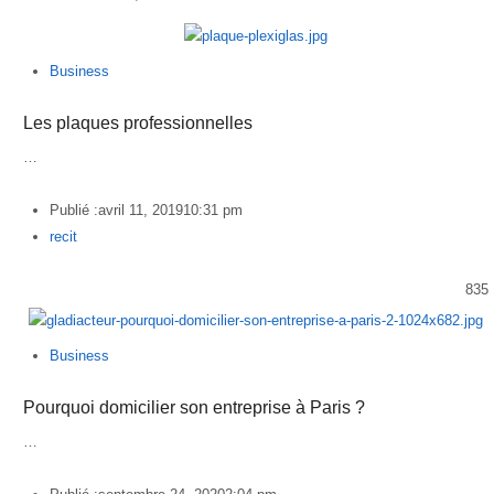
Business
Les plaques professionnelles
…
Publié :
avril 11, 2019
10:31 pm
Author
recit
835
Business
Pourquoi domicilier son entreprise à Paris ?
…