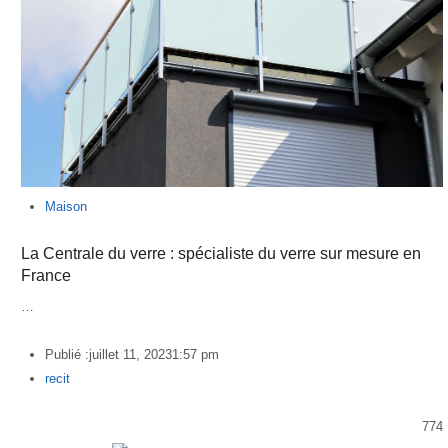
Maison
La Centrale du verre : spécialiste du verre sur mesure en
France
…
Publié :
juillet 11, 2023
1:57 pm
Author
recit
774