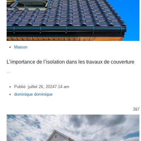
Maison
L’importance de l’isolation dans les travaux de couverture
…
Publié :
juillet 26, 2024
7:14 am
Author
dominique dominique
397