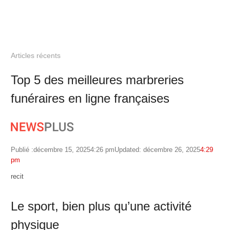
Articles récents
Top 5 des meilleures marbreries
funéraires en ligne françaises
Publié :
décembre 15, 2025
4:26 pm
Updated: décembre 26, 2025
4:29
pm
Author
recit
Le sport, bien plus qu’une activité
physique