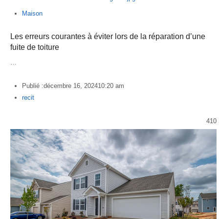
Maison
Les erreurs courantes à éviter lors de la réparation d’une
fuite de toiture
…
Publié :
décembre 16, 2024
10:20 am
Author
recit
410