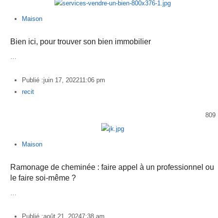
Maison
Bien ici, pour trouver son bien immobilier
…
Publié :
juin 17, 2022
11:06 pm
Author
recit
809
Maison
Ramonage de cheminée : faire appel à un professionnel ou
le faire soi-même ?
…
Publié :
août 21, 2024
7:38 am