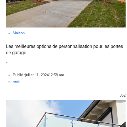
Maison
Les meilleures options de personnalisation pour les portes
de garage.
…
Publié :
juillet 11, 2024
12:58 am
Author
recit
362