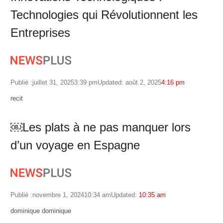
Technologies qui Révolutionnent les
Entreprises
Publié :
juillet 31, 2025
3:39 pm
Updated: août 2, 2025
4:16 pm
Author
recit
￼Les plats à ne pas manquer lors
d’un voyage en Espagne
Publié :
novembre 1, 2024
10:34 am
Updated:
10:35 am
Author
dominique dominique