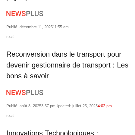
Publié :
décembre 11, 2025
11:55 am
Author
recit
Reconversion dans le transport pour
devenir gestionnaire de transport : Les
bons à savoir
Publié :
août 8, 2025
3:57 pm
Updated: juillet 25, 2025
4:02 pm
Author
recit
Innovations Technologiques :