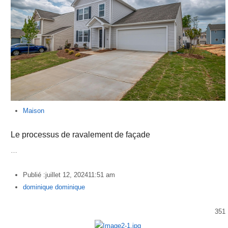
Maison
Le processus de ravalement de façade
…
Publié :
juillet 12, 2024
11:51 am
Author
dominique dominique
351