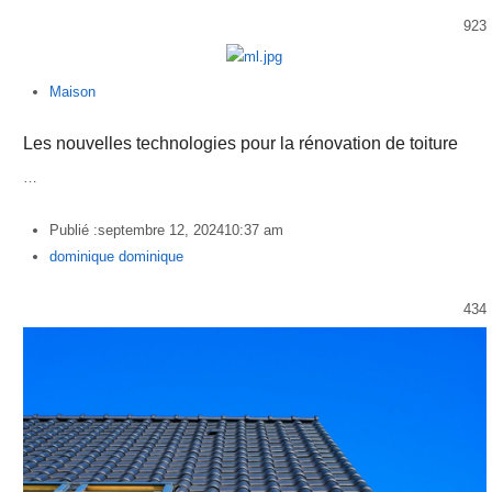
923
Maison
Les nouvelles technologies pour la rénovation de toiture
…
Publié :
septembre 12, 2024
10:37 am
Author
dominique dominique
434