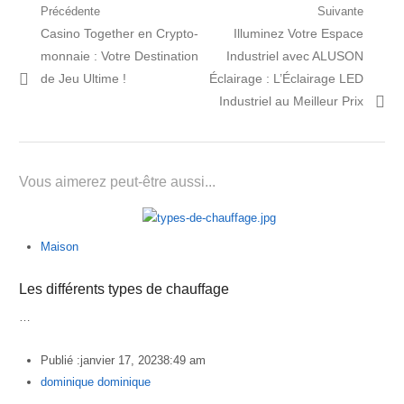
Navigation
Précédente
Suivante
Post
Prochain
Casino Together en Crypto-
Illuminez Votre Espace
de
précédent:
article:
monnaie : Votre Destination
Industriel avec ALUSON
l’article
de Jeu Ultime !
Éclairage : L’Éclairage LED
Industriel au Meilleur Prix
Vous aimerez peut-être aussi...
Maison
Les différents types de chauffage
…
Publié :
janvier 17, 2023
8:49 am
Author
dominique dominique