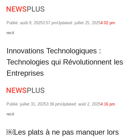
Publié :
août 8, 2025
3:57 pm
Updated: juillet 25, 2025
4:02 pm
Author
recit
Innovations Technologiques :
Technologies qui Révolutionnent les
Entreprises
Publié :
juillet 31, 2025
3:39 pm
Updated: août 2, 2025
4:16 pm
Author
recit
￼Les plats à ne pas manquer lors