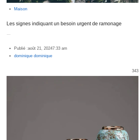
Maison
Les signes indiquant un besoin urgent de ramonage
…
Publié :
août 21, 2024
7:33 am
Author
dominique dominique
343