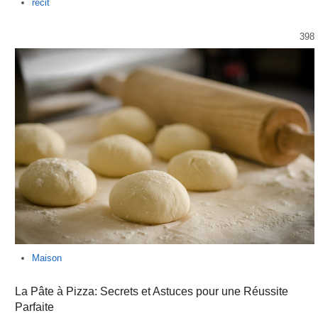
Author
recit
398
Maison
La Pâte à Pizza: Secrets et Astuces pour une Réussite
Parfaite