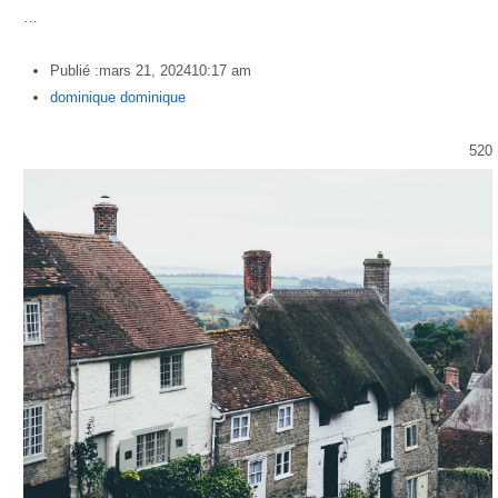
…
Publié :
mars 21, 2024
10:17 am
Author
dominique dominique
520