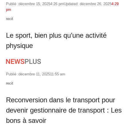
Publié :
décembre 15, 2025
4:26 pm
Updated: décembre 26, 2025
4:29
pm
Author
recit
Le sport, bien plus qu’une activité
physique
Publié :
décembre 11, 2025
11:55 am
Author
recit
Reconversion dans le transport pour
devenir gestionnaire de transport : Les
bons à savoir