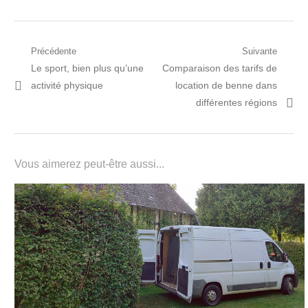
Navigation
Précédente
Suivante
Post
Prochain
Le sport, bien plus qu’une
Comparaison des tarifs de
de
précédent:
article:
activité physique
location de benne dans
l’article
différentes régions
Vous aimerez peut-être aussi...