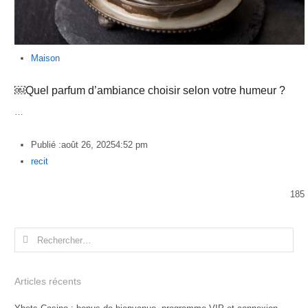
Maison
￼Quel parfum d’ambiance choisir selon votre humeur ?
…
Publié :
août 26, 2025
4:52 pm
Author
recit
185
Rechercher :
Articles récents