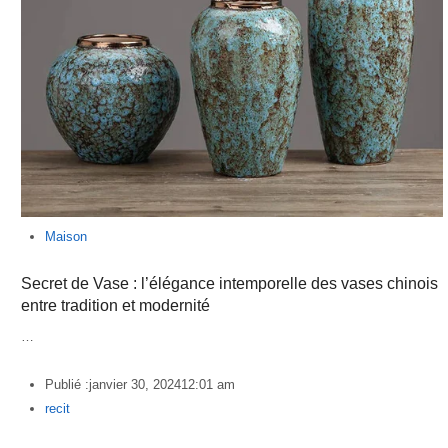
Maison
Secret de Vase : l’élégance intemporelle des vases chinois
entre tradition et modernité
…
Publié :
janvier 30, 2024
12:01 am
Author
recit