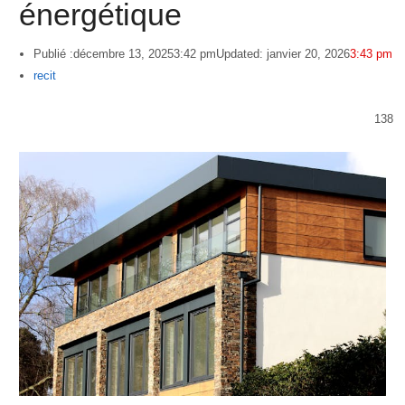
énergétique
Publié :
décembre 13, 2025
3:42 pm
Updated: janvier 20, 2026
3:43 pm
Author
recit
138