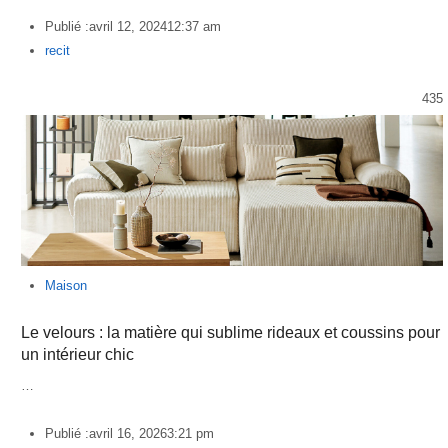
Publié :
avril 12, 2024
12:37 am
Author
recit
435
Maison
Le velours : la matière qui sublime rideaux et coussins pour
un intérieur chic
…
Publié :
avril 16, 2026
3:21 pm