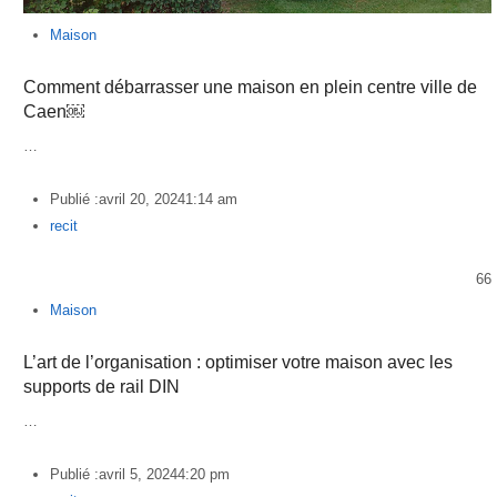
Maison
Comment débarrasser une maison en plein centre ville de
Caen￼
…
Publié :
avril 20, 2024
1:14 am
Author
recit
66
Maison
L’art de l’organisation : optimiser votre maison avec les
supports de rail DIN
…
Publié :
avril 5, 2024
4:20 pm