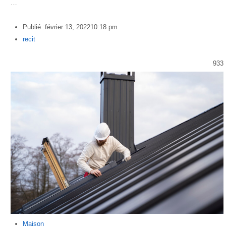
…
Publié :
février 13, 2022
10:18 pm
Author
recit
933
Maison