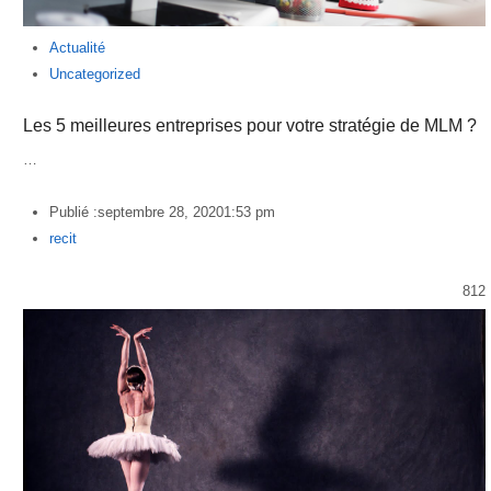
Actualité
Uncategorized
Les 5 meilleures entreprises pour votre stratégie de MLM ?
…
Publié :
septembre 28, 2020
1:53 pm
Author
recit
812