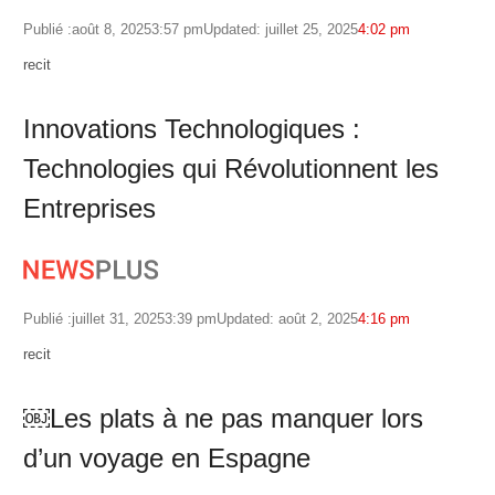
Publié :
août 8, 2025
3:57 pm
Updated: juillet 25, 2025
4:02 pm
Author
recit
Innovations Technologiques :
Technologies qui Révolutionnent les
Entreprises
Publié :
juillet 31, 2025
3:39 pm
Updated: août 2, 2025
4:16 pm
Author
recit
￼Les plats à ne pas manquer lors
d’un voyage en Espagne