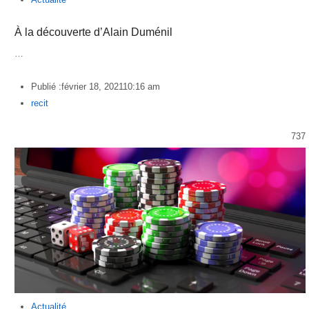
À la découverte d’Alain Duménil
…
Publié :
février 18, 2021
10:16 am
Author
recit
737
Actualité