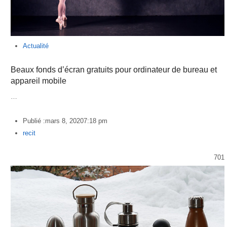
Actualité
Beaux fonds d’écran gratuits pour ordinateur de bureau et
appareil mobile
…
Publié :
mars 8, 2020
7:18 pm
Author
recit
701