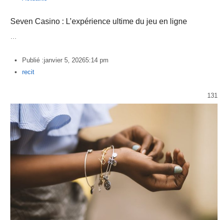
Seven Casino : L’expérience ultime du jeu en ligne
…
Publié :
janvier 5, 2026
5:14 pm
Author
recit
131