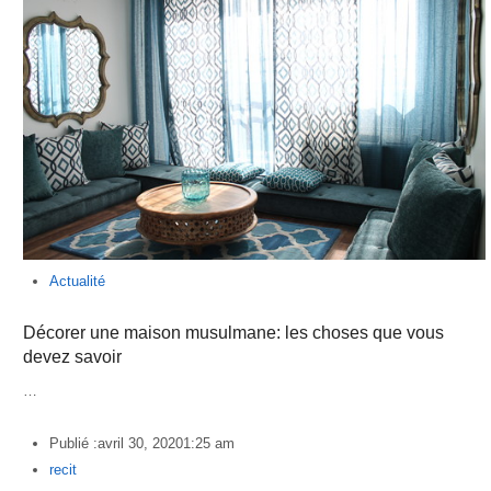
Actualité
Décorer une maison musulmane: les choses que vous
devez savoir
…
Publié :
avril 30, 2020
1:25 am
Author
recit