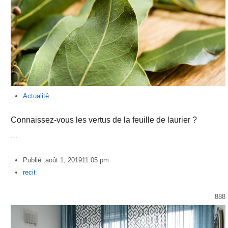
Actualité
Connaissez-vous les vertus de la feuille de laurier ?
…
Publié :
août 1, 2019
11:05 pm
Author
recit
888