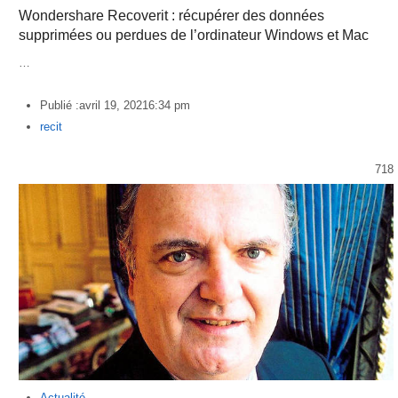
Wondershare Recoverit : récupérer des données
supprimées ou perdues de l’ordinateur Windows et Mac
…
Publié :
avril 19, 2021
6:34 pm
Author
recit
718
Actualité