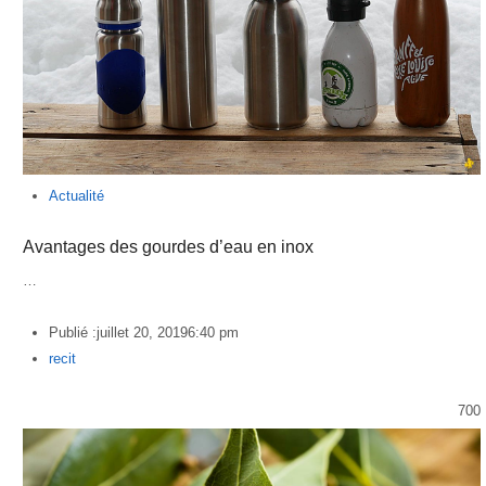
Actualité
Avantages des gourdes d’eau en inox
…
Publié :
juillet 20, 2019
6:40 pm
Author
recit
700