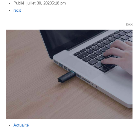
Publié :
juillet 30, 2020
5:18 pm
Author
recit
968
Actualité