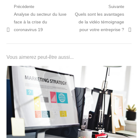
Navigation
Précédente
Suivante
Post
Prochain
Analyse du secteur du luxe
Quels sont les avantages
de
précédent:
article:
face à la crise du
de la vidéo témoignage
l’article
coronavirus 19
pour votre entreprise ?
Vous aimerez peut-être aussi...