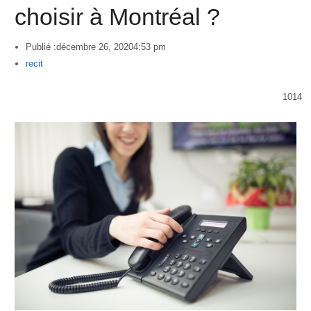
choisir à Montréal ?
Publié :
décembre 26, 2020
4:53 pm
Author
recit
1014